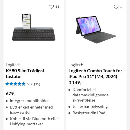
11
1
Logitech
Logitech
K580 Slim Trådløst
Logitech Combo Touch for
tastatur
iPad Pro 11" (M4, 2024)
3 149
,
-
5.0
(15)
Komfortabel
679
,
-
datamaskinlignende
skrivefølelse
Integrert mobilholder
Justerbar belysning
Bytt enkelt enheter med
Easy-Switch
Beskytter din iPad
Koble til via Bluetooth eller
Unifying-mottaker