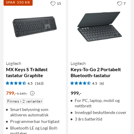
SPAR 350 KR
15
7
Logitech
Logitech
MX Keys S Trådløst
Keys-To-Go 2 Portabelt
tastatur Graphite
Bluetooth-tastatur
4.5
(163)
4.5
(6)
799
,
-
999
,
-
1 149,-
For PC, laptop, mobil og
Finnes i 2 varianter
nettbrett
Smart belysning som
Innebygd beskyttende cover
aktiveres automatisk
3 års batteritid
Programmerbar hurtigtast
Bluetooth LE og Logi Bolt-
mottaker