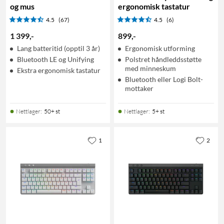
og mus
ergonomisk tastatur
4.5
(67)
4.5
(6)
1 399
,
-
899
,
-
Lang batteritid (opptil 3 år)
Ergonomisk utforming
Bluetooth LE og Unifying
Polstret håndleddsstøtte
med minneskum
Ekstra ergonomisk tastatur
Bluetooth eller Logi Bolt-
mottaker
Nettlager
:
50+ st
Nettlager
:
5+ st
1
2