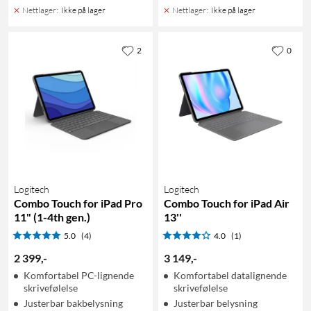
Nettlager
:
Ikke på lager
Nettlager
:
Ikke på lager
2
0
Logitech
Logitech
Combo Touch for iPad Pro
Combo Touch for iPad Air
11" (1-4th gen.)
13''
5.0
(4)
4.0
(1)
2 399
,
-
3 149
,
-
Komfortabel PC-lignende
Komfortabel datalignende
skrivefølelse
skrivefølelse
Justerbar bakbelysning
Justerbar belysning