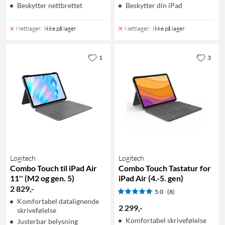
Beskytter nettbrettet
Beskytter din iPad
Nettlager
:
Ikke på lager
Nettlager
:
Ikke på lager
1
3
Logitech
Logitech
Combo Touch til iPad Air
Combo Touch Tastatur for
11'' (M2 og gen. 5)
iPad Air (4.-5. gen)
2 829
,
-
5.0
(8)
Komfortabel datalignende
2 299
,
-
skrivefølelse
Komfortabel skrivefølelse
Justerbar belysning