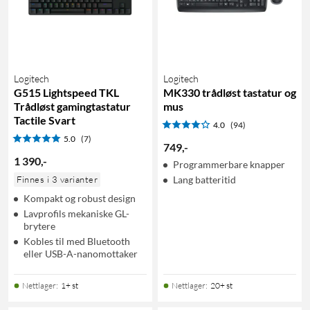
Logitech
Logitech
G515 Lightspeed TKL
MK330 trådløst tastatur og
Trådløst gamingtastatur
mus
Tactile Svart
4.0
(94)
5.0
(7)
749
,
-
1 390
,
-
Programmerbare knapper
Finnes i 3 varianter
Lang batteritid
Kompakt og robust design
Lavprofils mekaniske GL-
brytere
Kobles til med Bluetooth
eller USB-A-nanomottaker
Nettlager
:
1+ st
Nettlager
:
20+ st