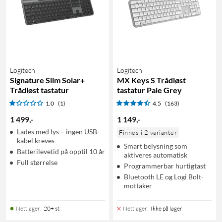
Logitech
Logitech
Signature Slim Solar+
MX Keys S Trådløst
Trådløst tastatur
tastatur Pale Grey
1.0
(1)
4.5
(163)
1 499
,
-
1 149
,
-
Lades med lys – ingen USB-
Finnes i 2 varianter
kabel kreves
Smart belysning som
Batterilevetid på opptil 10 år
aktiveres automatisk
Full størrelse
Programmerbar hurtigtast
Bluetooth LE og Logi Bolt-
mottaker
Nettlager
:
20+ st
Nettlager
:
Ikke på lager