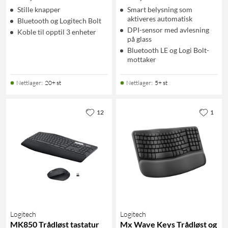
Stille knapper
Smart belysning som
aktiveres automatisk
Bluetooth og Logitech Bolt
DPI-sensor med avlesning
Koble til opptil 3 enheter
på glass
Bluetooth LE og Logi Bolt-
mottaker
Nettlager
:
20+ st
Nettlager
:
5+ st
12
1
Logitech
Logitech
MK850 Trådløst tastatur
Mx Wave Keys Trådløst og