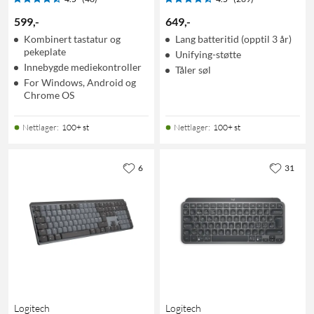
599
,
-
649
,
-
Kombinert tastatur og
Lang batteritid (opptil 3 år)
pekeplate
Unifying-støtte
Innebygde mediekontroller
Tåler søl
For Windows, Android og
Chrome OS
Nettlager
:
100+ st
Nettlager
:
100+ st
6
31
Logitech
Logitech