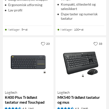
Kompakt, slitesterkt og
Ergonomisk utforming
sølesikkert
Lav profil
Dype taster og numerisk
tastatur
Nettlager
:
5+ st
Nettlager
:
100+ st
23
33
Logitech
Logitech
K400 Plus Trådløst
MK540 Trådløst tastatur
tastatur med Touchpad
og mus
4.5
(46)
4.5
(269)