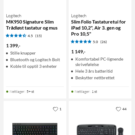
Logitech
Logitech
MK950 Signature Slim
Slim Folio Tastaturetui for
Trådløst tastatur og mus
iPad 10,2", Air 3. gen og
Pro 10,5"
4.5
(15)
5.0
(26)
1 399
,
-
1 149
,
-
Stille knapper
Komfortabel PC-lignende
Bluetooth og Logitech Bolt
skrivefølelse
Koble til opptil 3 enheter
Hele 3 års batteritid
Beskytter nettbrettet
Nettlager
:
5+ st
Nettlager
:
1 st
1
44