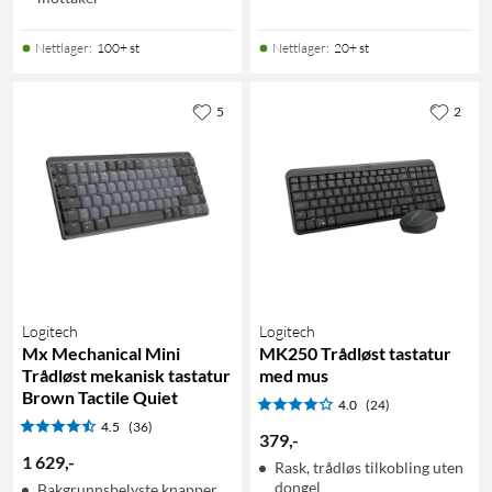
Nettlager
:
100+ st
Nettlager
:
20+ st
5
2
Logitech
Logitech
Mx Mechanical Mini
MK250 Trådløst tastatur
Trådløst mekanisk tastatur
med mus
Brown Tactile Quiet
4.0
(24)
4.5
(36)
379
,
-
1 629
,
-
Rask, trådløs tilkobling uten
dongel
Bakgrunnsbelyste knapper