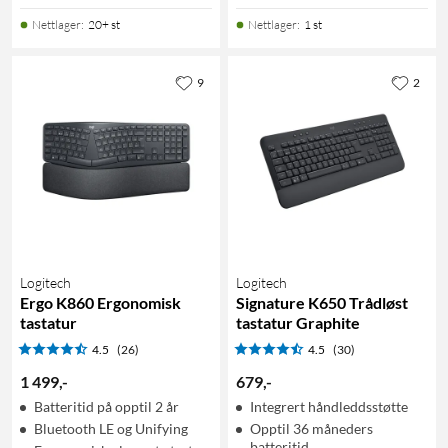
Nettlager
:
20+ st
Nettlager
:
1 st
9
2
Logitech
Logitech
Ergo K860 Ergonomisk
Signature K650 Trådløst
tastatur
tastatur Graphite
4.5
(26)
4.5
(30)
1 499
,
-
679
,
-
Batteritid på opptil 2 år
Integrert håndleddsstøtte
Bluetooth LE og Unifying
Opptil 36 måneders
batteritid