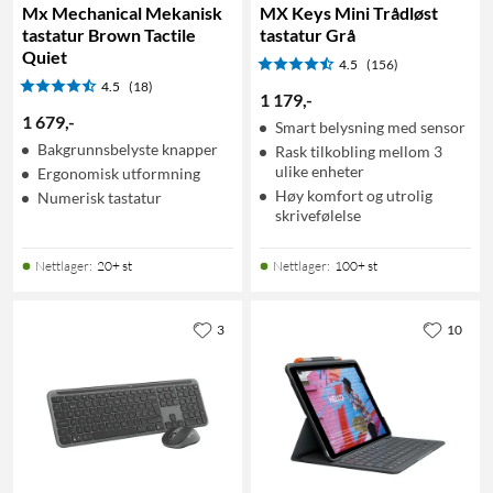
Mx Mechanical Mekanisk
MX Keys Mini Trådløst
tastatur Brown Tactile
tastatur Grå
Quiet
4.5
(156)
4.5
(18)
1 179
,
-
1 679
,
-
Smart belysning med sensor
Bakgrunnsbelyste knapper
Rask tilkobling mellom 3
ulike enheter
Ergonomisk utformning
Høy komfort og utrolig
Numerisk tastatur
skrivefølelse
Nettlager
:
20+ st
Nettlager
:
100+ st
3
10