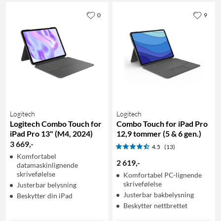
0
9
Logitech
Logitech
Logitech Combo Touch for
Combo Touch for iPad Pro
iPad Pro 13" (M4, 2024)
12,9 tommer (5 & 6 gen.)
3 669
,
-
4.5
(13)
Komfortabel
2 619
,
-
datamaskinlignende
skrivefølelse
Komfortabel PC-lignende
skrivefølelse
Justerbar belysning
Justerbar bakbelysning
Beskytter din iPad
Beskytter nettbrettet