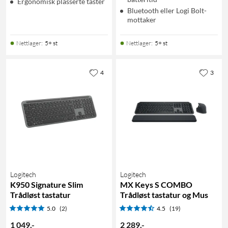
Ergonomisk plasserte taster
Bluetooth eller Logi Bolt-
mottaker
Nettlager
:
5+ st
Nettlager
:
5+ st
4
3
Logitech
Logitech
K950 Signature Slim
MX Keys S COMBO
Trådløst tastatur
Trådløst tastatur og Mus
5.0
(2)
4.5
(19)
1 049
,
-
2 289
,
-