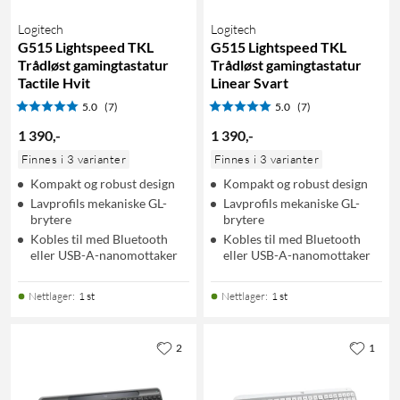
Logitech
Logitech
G515 Lightspeed TKL
G515 Lightspeed TKL
Trådløst gamingtastatur
Trådløst gamingtastatur
Tactile Hvit
Linear Svart
5.0
(7)
5.0
(7)
1 390
,
-
1 390
,
-
Finnes i 3 varianter
Finnes i 3 varianter
Kompakt og robust design
Kompakt og robust design
Lavprofils mekaniske GL-
Lavprofils mekaniske GL-
brytere
brytere
Kobles til med Bluetooth
Kobles til med Bluetooth
eller USB-A-nanomottaker
eller USB-A-nanomottaker
Nettlager
:
1 st
Nettlager
:
1 st
2
1