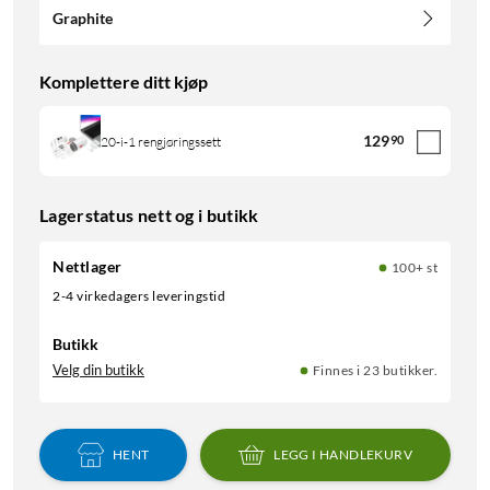
Graphite
Komplettere ditt kjøp
129
90
20-i-1 rengjøringssett
Lagerstatus nett og i butikk
Nettlager
100+ st
2-4 virkedagers leveringstid
Butikk
Velg din butikk
Finnes i 23 butikker.
HENT
LEGG I HANDLEKURV