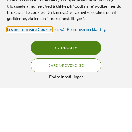
tilpassede annonser. Ved å klikke på "Godta alle" godkjenner du
bruk av slike cookies. Du kan også velge hvilke cookies du vil
godkjenne, via lenken "Endre innstillinger".
Les mer om våre Cookies
,
les vår Personvernerklæring
GODTA ALLE
BARE NØDVENDIGE
Endre Innstillinger
GRATIS FRAKT
Logitech MX Keys S Trådløst tastatur Graphite
4.5/5
799,-
1 149,-
HENT
LEGG I HANDLEKURV