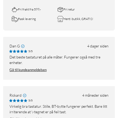
Fri frakt fra 599,-
Fri retur
Rask levering
Hent i butikk, GRATIS!
Dan G
4 dager siden
5/5
Det beste tastaturet på alle måter. Fungerer også med tre
enheter.
Gå til kundeanmeldelsen
Rickard
4 måneder siden
5/5
Virkelig bra tastatur. Stille, BT-bytte fungerer perfekt. Bare litt
irriterende at \-tegnet er på feil tast.