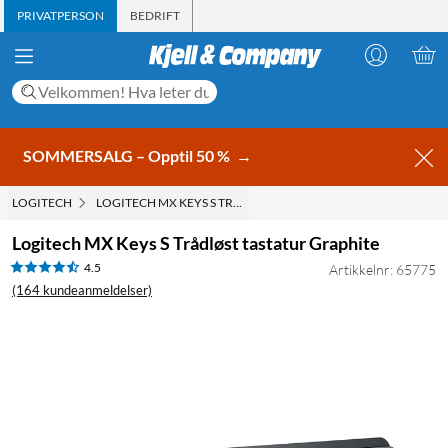
PRIVATPERSON
BEDRIFT
SOMMERSALG – Opptil 50 %
→
LOGITECH
LOGITECH MX KEYS S TRÅDLØST TASTATUR GRAPHITE
Logitech MX Keys S Trådløst tastatur Graphite
4.5
Artikkelnr: 65775
(164 kundeanmeldelser)