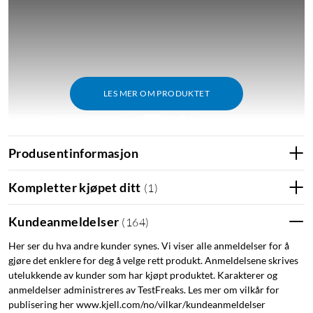
LES MER OM PRODUKTET
Produsentinformasjon
Kompletter kjøpet ditt
(
1
)
Funksjoner
Layout med smarte, programmerbare knapper
Kundeanmeldelser
(
164
)
Easy Switch for parkobling med tre enheter
Ergonomisk design med smart belysning
Her ser du hva andre kunder synes. Vi viser alle anmeldelser for å
gjøre det enklere for deg å velge rett produkt. Anmeldelsene skrives
Knapper som er utformet for å passe fingertuppene
utelukkende av kunder som har kjøpt produktet. Karakterer og
USB-C-hurtiglading
anmeldelser administreres av TestFreaks. Les mer om vilkår for
publisering her www.kjell.com/no/vilkar/kundeanmeldelser