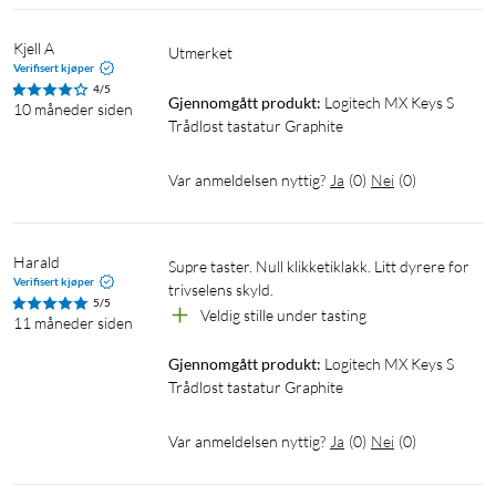
Mål: 20,5x430,2x131,63 mm
Vekt: 810 g
Kjell A
Utmerket 
Verifisert kjøper
Oppladbart Li-Po-batteri (1500 mAh)
4/5
Valgfri tilpasningsapp: Logi Options+
Gjennomgått produkt:
Logitech MX Keys S 
10 måneder siden
Trådløst tastatur Graphite
Kompatibelt med Windows, MacOS, Linux, Chrome OS,
iPadOS og Android.
Var anmeldelsen nyttig?
Ja
(
0
)
Nei
(
0
)
Leveres med Logi Bolt-mottaker. Ikke kompatibelt med andre
Logitech USB-mottakere.
Harald
Supre taster. Null klikketiklakk. Litt dyrere for 
Verifisert kjøper
trivselens skyld.
5/5
Veldig stille under tasting
11 måneder siden
Gjennomgått produkt:
Logitech MX Keys S 
Trådløst tastatur Graphite
Var anmeldelsen nyttig?
Ja
(
0
)
Nei
(
0
)