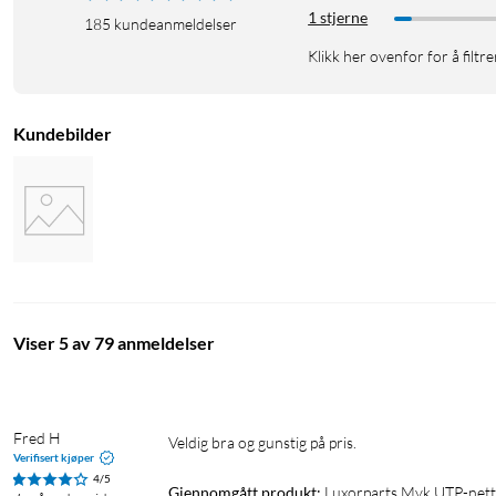
1 stjerne
185
kundeanmeldelser
Klikk her ovenfor for å filtre
Kundebilder
Viser 5 av 79 anmeldelser
Fred H
Veldig bra og gunstig på pris.
Verifisert kjøper
4/5
Gjennomgått produkt:
Luxorparts Myk UTP-nett