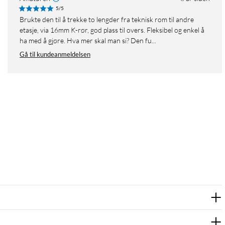
5/5
Brukte den til å trekke to lengder fra teknisk rom til andre
etasje, via 16mm K-rør, god plass til overs. Fleksibel og enkel å
ha med å gjøre. Hva mer skal man si? Den fu...
Gå til kundeanmeldelsen