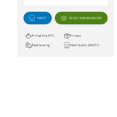
HENT
LEGG I HANDLEKURV
Fri frakt fra 599,-
Fri retur
Rask levering
Hent i butikk, GRATIS!