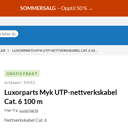
SOMMERSALG
– Opptil 50 % →
LER
LUXORPARTS MYK UTP-NETTVERKSKABEL CAT. 6 100 M
GRATIS FRAKT
Artikkelnr: 39853
Luxorparts Myk UTP-nettverkskabel
Cat. 6 100 m
Mer fra:
Luxorparts
Nettverkskabel Cat. 6