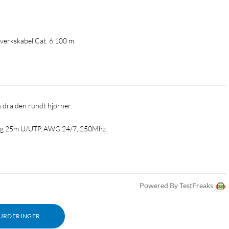
verkskabel Cat. 6 100 m
n dra den rundt hjørner.
dig 25m U/UTP, AWG 24/7, 250Mhz
Powered By TestFreaks
VURDERINGER