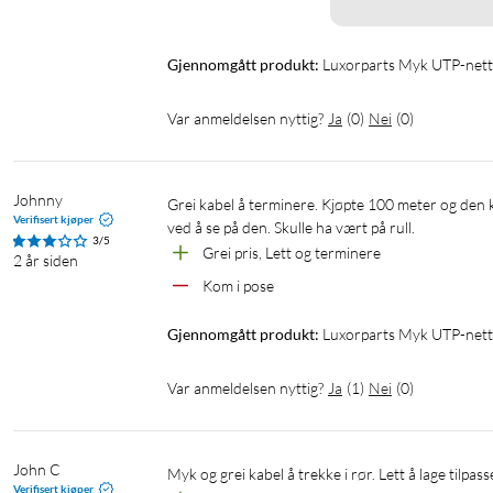
Gjennomgått produkt:
Luxorparts Myk UTP-nett
Var anmeldelsen nyttig?
Ja
(
0
)
Nei
(
0
)
Johnny
Grei kabel å terminere. Kjøpte 100 meter og den kom i pose som gjør den helt umulig å jobbe me da den krøller seg bare 
Verifisert kjøper
ved å se på den. Skulle ha vært på rull. 
3/5
Grei pris, Lett og terminere
2 år siden
Kom i pose
Gjennomgått produkt:
Luxorparts Myk UTP-nett
Var anmeldelsen nyttig?
Ja
(
1
)
Nei
(
0
)
John C
Myk og grei kabel å trekke i rør. Lett å lage tilpa
Verifisert kjøper