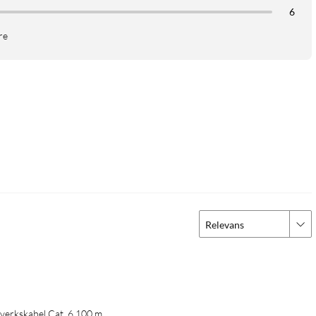
6
re
Relevans
verkskabel Cat. 6 100 m