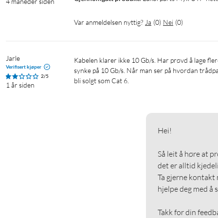
4 måneder siden
Var anmeldelsen nyttig?
Ja
(
0
)
Nei
(
0
)
Jarle
Kabelen klarer ikke 10 Gb/s. Har prøvd å lage flere korte (og lengre) patchekabler til bruk i rack, og ingen av de klarte å 
Verifisert kjøper
synke på 10 Gb/s. Når man ser på hvordan trådpa
2/5
bli solgt som Cat 6.
1 år siden
Hei!

Så leit å høre at p
det er alltid kjedeli
Ta gjerne kontakt 
hjelpe deg med å s
Takk for din feedb