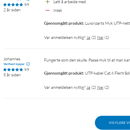
Lett å arbeide med.
5/5
2 år siden
Intet.
Gjennomgått produkt:
Luxorparts Myk UTP-nett
Var anmeldelsen nyttig?
Ja
(
2
)
Nei
(
1
)
Johannes
Fungerte som den skulle. Passe myk til at man ka
Verifisert kjøper
5/5
Gjennomgått produkt:
UTP-kabel Cat.6 Flertrå
5 år siden
Var anmeldelsen nyttig?
Ja
(
2
)
Nei
(
2
)
VIS FLERE 