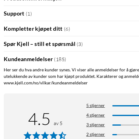
Support
(
1
)
Kompletter kjøpet ditt
(
6
)
Spør Kjell – still et spørsmål
(
3
)
Kundeanmeldelser
(
185
)
Her ser du hva andre kunder synes. Vi viser alle anmeldelser for å gjør
utelukkende av kunder som har kjøpt produktet. Karakterer og anmeldel
www.kjell.com/no/vilkar/kundeanmeldelser
5 stjerner
4.5
4 stjerner
av 5
3 stjerner
2 stjerner