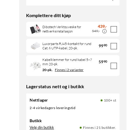
Komplettere ditt kjøp
439
,
-
Dibotech Verktøyveske for
549,-
nettverksinstallasjon
Luxorparts RJ45-kontakt for rund
99
90
Cat. 6 UTP-kabel, 20-pk.
Kabelklemmer for rund kabel 5–7
59
90
mm 20-pk.
20-pk.
Finnes i 2 varianter
Lagerstatus nett og i butikk
Nettlager
100+ st
2-4 virkedagers leveringstid
Butikk
Velg din butikk
Finnes i 21 butikker.