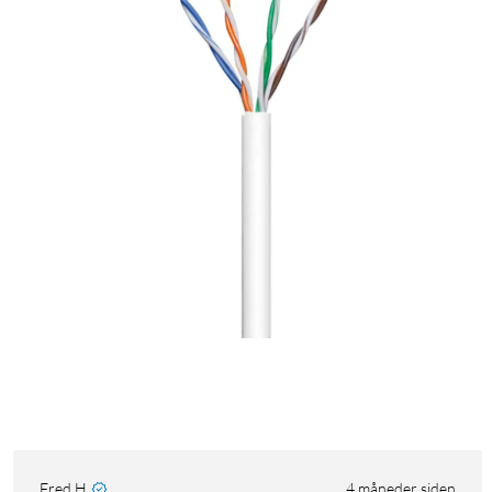
Fred H
4 måneder siden