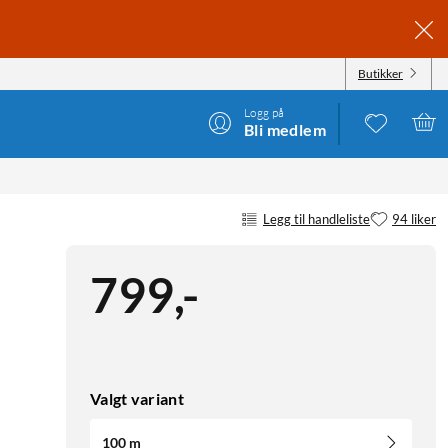
Butikker
Logg på
Bli medlem
Legg til handleliste
94 liker
799
,
-
Valgt variant
100 m