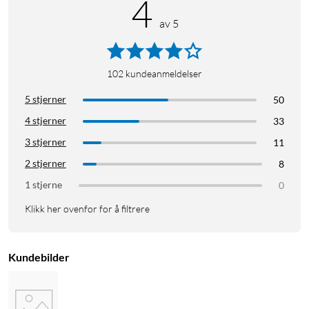
4
av 5
102
kundeanmeldelser
5 stjerner
50
4 stjerner
33
3 stjerner
11
2 stjerner
8
1 stjerne
0
Klikk her ovenfor for å filtrere
Kundebilder