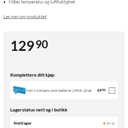
Måler temperatur og luftfuktighet
Les mer om produktet
90
129
Komplettere ditt kjøp
69
90
Kjell & Company AAA-batterier (LR03) 10-pk.
Lagerstatus nett og i butikk
Nettlager
5+ st