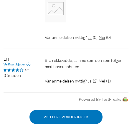
Var anmeldelsen nyttig?
Ja
(
0
)
Nei
(
0
)
EH
Bra rekkevidde, samme som den som følger 
Verifisert kjøper
med hovedenheten.
4/5
3 år siden
Var anmeldelsen nyttig?
Ja
(
2
)
Nei
(
1
)
Powered By TestFreaks
VIS FLERE VURDERINGER