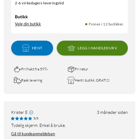
2-6 virkedagers leveringstid
Butikk
Velg din butikk
Finnes i 12 butikker.
HENT
LEGG I HANDLEKURV
Fri frakt fra 599,-
Fri retur
Rask levering
Hent i butikk, GRATIS!
Krister E
3 måneder siden
5/5
Tydelig skjerm. Enkel å bruke.
Gå til kundeanmeldelsen