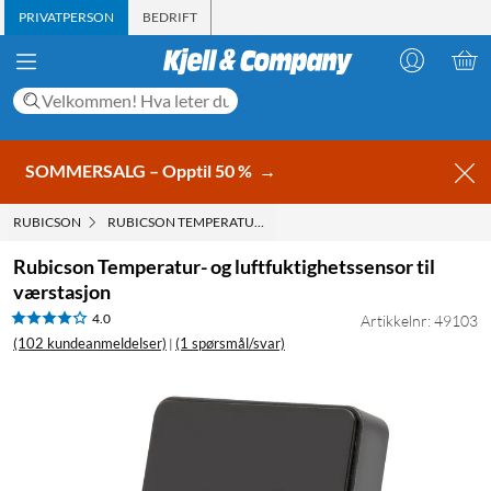
PRIVATPERSON
BEDRIFT
SOMMERSALG – Opptil 50 %
→
RUBICSON
RUBICSON TEMPERATUR- OG LUFTFUKTIGHETSSENSOR TIL 
Rubicson Temperatur- og luftfuktighetssensor til
værstasjon
4.0
Artikkelnr: 49103
(102 kundeanmeldelser)
(1 spørsmål/svar)
|