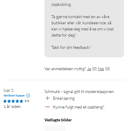
oppkobling.

Ta gjerne kontakt med en av våre 
butikker eller vår kundeservice, så 
kan vi hjelpe deg med å se om vi løst 
dette for deg!

Takk for din feedback!
Var anmeldelsen nyttig?
Ja
(
0
)
Nei
(
0
)
Ivar S
Schmukk - signal gitt til moderstasjonen.
Verifisert kjøper
Enkel paring
5/5
1 år siden
Kunne fulgt med et oppheng?
Vedlagte bilder