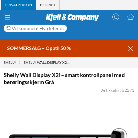
PRIVATPERSON
BEDRIFT
SOMMERSALG – Opptil 50 %
→
SHELLY
SHELLY WALL DISPLAY X2I – SMART KONTROLLPANEL MED BERØ
Shelly Wall Display X2i – smart kontrollpanel med
berøringsskjerm Grå
Artikkelnr: 52271