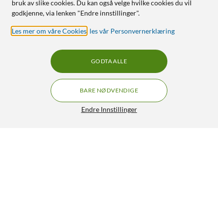
bruk av slike cookies. Du kan også velge hvilke cookies du vil
godkjenne, via lenken "Endre innstillinger".
Les mer om våre Cookies
,
les vår Personvernerklæring
GODTA ALLE
BARE NØDVENDIGE
Endre Innstillinger
Shelly Wall Display X2i – smart kontrollpanel
GRATIS FRAKT
med berøringsskjerm Grå
2 499,-
HENT
LEGG I HANDLEKURV