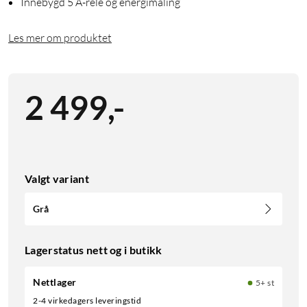
Innebygd 5 A-relé og energimåling
Les mer om produktet
2 499
,
-
Valgt variant
Grå
Lagerstatus nett og i butikk
Nettlager
5+ st
2-4 virkedagers leveringstid