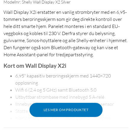
Modellnr: Shelly Wall Display X2 Silver
Wall Display X2i erstatter en vanlig strømbryter med en 6,95-
tommers berøringsskjerm som gir deg direkte kontroll over
hele ditt smarte hjem. Panelet monteres i en standard EU-
veggboks og kobles til 230 V. Derfra styrer du belysning,
gulvvarme, Sonos-høyttalere og alle Shelly-enheter i hjemmet.
Den fungerer også som Bluetooth-gateway og kan vise et
Home Assistant-panel for tredjepartsstyring.
Kort om Wall Display X2i
6,95" kapasitiv berøringsskjerm med 1440×720
oppløsning
Wifi 6 (2,4 og 5 GHz) samt Bluetooth 5.0
Utbyttbar strømbase med innebygd 5 A-relé
Innebygd termostat, lyssensor og nærhetssensor
LES MER OM PRODUKTET
Støtte for Sonos og Bluetooth-lyd
Kompatibel med Shelly Smart Control og Home
Assistant