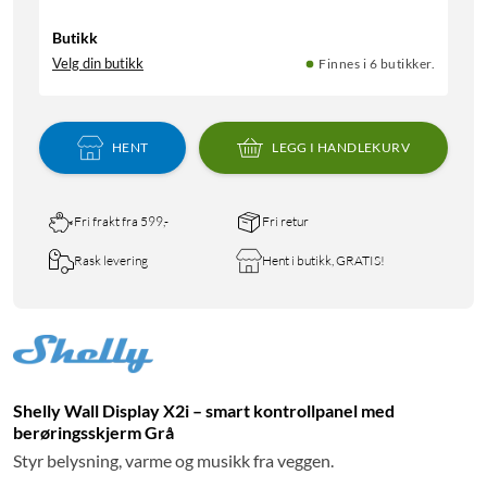
Butikk
Velg din butikk
Finnes i 6 butikker.
HENT
LEGG I HANDLEKURV
Fri frakt fra 599,-
Fri retur
Rask levering
Hent i butikk, GRATIS!
Shelly Wall Display X2i – smart kontrollpanel med
berøringsskjerm Grå
Styr belysning, varme og musikk fra veggen.