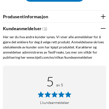
Tilpasset fuktige og støvete miljøer
Produsentinformasjon
IP54-klassifiseringen gjør sensoren egnet for baderom, kjeller
og beskyttede utendørsmiljøer som terrasse og balkong.
Kundeanmeldelser
(
1
)
Plassert utendørs kan den varsle tidlig om endrede
værforhold og utløse automatiseringer som lukker markiser
Her ser du hva andre kunder synes. Vi viser alle anmeldelser for å
eller hever innetemperaturen.
gjøre det enklere for deg å velge rett produkt. Anmeldelsene skrives
utelukkende av kunder som har kjøpt produktet. Karakterer og
Bred kompatibilitet via Bluetooth og Zigbee
anmeldelser administreres av TestFreaks. Les mer om vilkår for
publisering her www.kjell.com/no/vilkar/kundeanmeldelser
Støtte for Bluetooth 5 og Zigbee gir integrasjon med Google
Home, Amazon Alexa, Home Assistant, Samsung SmartThings
og over 200 andre smarthjem-plattformer. Krever en gateway
5
for Shelly Smart Control-appen – alle Shelly Plus-, Gen3- og
Gen4-enheter kan brukes som gateway.
av 5
Spesifikasjoner
1
kundeanmeldelser
Temperaturområde: -20 til 60 °C