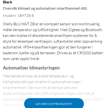
Black
Overvåk klimaet og automatiser smarthemmet ditt.
Modellnr: SBHTZB-B
Shelly BLU H&T ZB er en kompakt sensor som kontinuerlig
måler temperatur og luftfuktighet. Med Zigbee og Bluetooth
kan den kobles til eksisterende smarthjem-systemer for å
styre for eksempel ventilasjon, luftavfukter eller oppvarming
automatisk. IP54-klassifiseringen gjør at den fungerer i
baderom, kjeller og på terrassen. Drives av et CR2032-batteri
som varer opptil tre år.
Automatiser klimastyringen
Med sensoren kan du koble temperatur- og
fuktighetsmålinger direkte til automatiseringer i
smarthemmet. Den kan for eksempel aktivere
badeventilasjonen når luftfuktigheten stiger, eller slå på
oppvarmingen når temperaturen synker under en gitt verdi –
LES MER OM PRODUKTET
uten manuell inngripen.