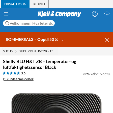
PRIVATPERSON
BEDRIFT
SOMMERSALG – Opptil 50 %
→
SHELLY
SHELLY BLU H&T ZB – TEMPERATUR- OG LUFTFUKTIGHETSSENSO
Shelly BLU H&T ZB – temperatur- og
luftfuktighetssensor Black
5.0
Artikkelnr: 52294
(1 kundeanmeldelser)