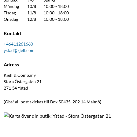
Måndag
10/8
10:00 - 18:00
Tisdag
11/8
10:00 - 18:00
Onsdag
12/8
10:00 - 18:00
Kontakt
+46411261660
ystad@kjell.com
Adress
Kjell & Company
Stora Östergatan 21
271 34
Ystad
(Obs! all post skickas till Box 50435, 202 14 Malmö)