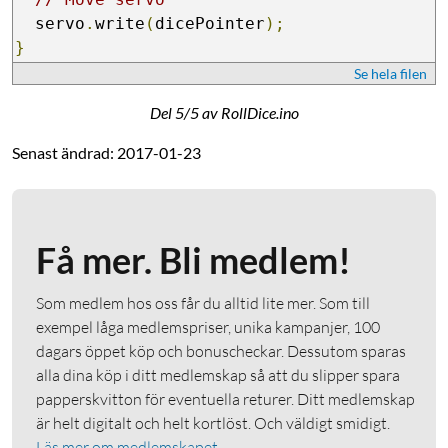
  servo
.
write
(
dicePointer
);
}
Se hela filen
Del 5/5 av RollDice.ino
Senast ändrad: 2017-01-23
Få mer. Bli medlem!
Som medlem hos oss får du alltid lite mer. Som till
exempel låga medlemspriser, unika kampanjer, 100
dagars öppet köp och bonuscheckar. Dessutom sparas
alla dina köp i ditt medlemskap så att du slipper spara
papperskvitton för eventuella returer. Ditt medlemskap
är helt digitalt och helt kortlöst. Och väldigt smidigt.
Läs mer om medlemskapet