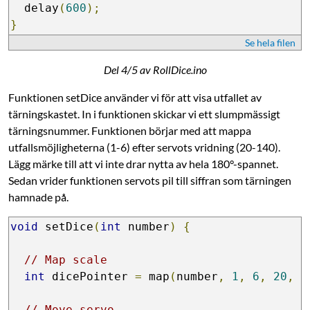
  delay
(
600
);
}
Se hela filen
Del 4/5 av RollDice.ino
Funktionen setDice använder vi för att visa utfallet av
tärningskastet. In i funktionen skickar vi ett slumpmässigt
tärningsnummer. Funktionen börjar med att mappa
utfallsmöjligheterna (1-6) efter servots vridning (20-140).
Lägg märke till att vi inte drar nytta av hela 180°-spannet.
Sedan vrider funktionen servots pil till siffran som tärningen
hamnade på.
void
 setDice
(
int
 number
)
{
// Map scale
int
 dicePointer 
=
 map
(
number
,
1
,
6
,
20
,
1
// Move servo