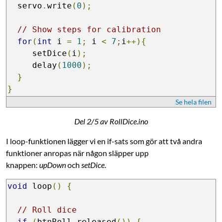
  servo
.
write
(
0
);
// Show steps for calibration
for
(
int
 i 
=
1
;
 i 
<
7
;
i
++){
     setDice
(
i
);
     delay
(
1000
);
}
}
Se hela filen
Del 2/5 av RollDice.ino
I loop-funktionen lägger vi en if-sats som gör att två andra
funktioner anropas när någon släpper upp
knappen:
upDown
och
setDice
.
void
 loop
()
{
// Roll dice
if
(
btnRoll
.
released
())
{