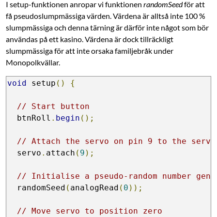
I setup-funktionen anropar vi funktionen
randomSeed
för att
få pseudoslumpmässiga värden. Värdena är alltså inte 100 %
slumpmässiga och denna tärning är därför inte något som bör
användas på ett kasino. Värdena är dock tillräckligt
slumpmässiga för att inte orsaka familjebråk under
Monopolkvällar.
void
 setup
()
{
// Start button
  btnRoll
.
begin
();
// Attach the servo on pin 9 to the servo
  servo
.
attach
(
9
);
// Initialise a pseudo-random number gene
  randomSeed
(
analogRead
(
0
));
// Move servo to position zero