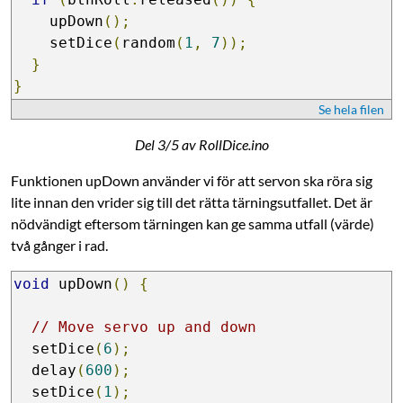
    upDown
();
    setDice
(
random
(
1
,
7
));
}
}
Se hela filen
Del 3/5 av RollDice.ino
Funktionen upDown använder vi för att servon ska röra sig
lite innan den vrider sig till det rätta tärningsutfallet. Det är
nödvändigt eftersom tärningen kan ge samma utfall (värde)
två gånger i rad.
void
 upDown
()
{
// Move servo up and down
  setDice
(
6
);
  delay
(
600
);
  setDice
(
1
);