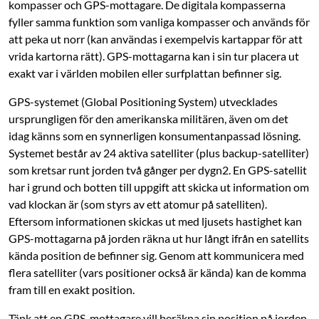
kompasser och GPS-mottagare. De digitala kompasserna
fyller ­samma funktion som vanliga kompasser och används för
att peka ut norr (kan ­användas i ­exempelvis kartappar för att
vrida kartorna rätt). GPS-mottagarna kan i sin tur placera ut
exakt var i världen mobilen eller surfplattan befinner sig.
GPS-systemet (Global Positioning System) utvecklades
ursprungligen för den ­amerikanska militären, även om det
idag känns som en synnerligen konsument­anpassad lösning.
Systemet består av 24 aktiva satelliter (plus backup-satelliter)
som kretsar runt jorden två gånger per dygn2. En GPS-satellit
har i grund och botten till uppgift att skicka ut information om
vad klockan är (som styrs av ett atomur på satelliten).
Eftersom informationen skickas ut med ljusets hastighet kan
GPS-mottagarna på jorden räkna ut hur långt ifrån en satellits
kända position de befinner sig. Genom att kommunicera med
flera satelliter (vars positioner också är kända) kan de komma
fram till en exakt position.
Tänk att en GPS-mottagare vill beräkna sin position på jorden.