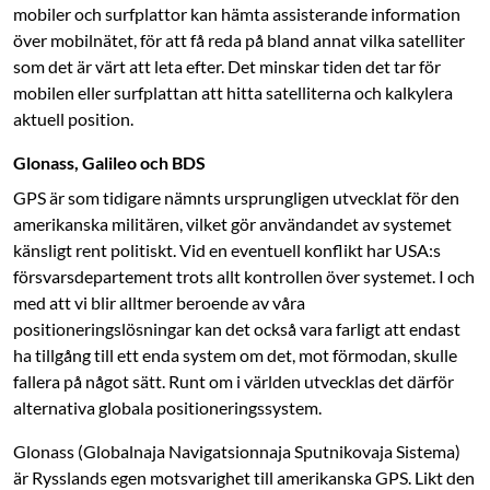
mobiler och surfplattor kan hämta assisterande information
över mobilnätet, för att få reda på bland annat vilka satelliter
som det är värt att leta efter. Det minskar tiden det tar för
mobilen eller surfplattan att hitta satelliterna och kalkylera
aktuell position.
Glonass, Galileo och BDS
GPS är som tidigare nämnts ursprungligen utvecklat för den
amerikanska militären, vilket gör användandet av systemet
känsligt rent politiskt. Vid en eventuell konflikt har USA:s
försvarsdepartement trots allt kontrollen över systemet. I och
med att vi blir alltmer beroende av våra
positioneringslösningar kan det också vara farligt att endast
ha tillgång till ett enda system om det, mot förmodan, skulle
fallera på något sätt. Runt om i världen utvecklas det därför
alternativa globala positioneringssystem.
Glonass (Globalnaja Navigatsionnaja Sputnikovaja Sistema)
är Rysslands egen motsvarig­het till amerikanska GPS. Likt den