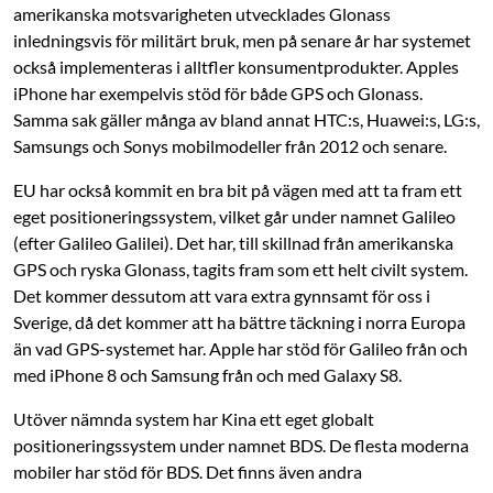
amerikanska motsvarigheten utvecklades Glonass
inledningsvis för militärt bruk, men på senare år har systemet
också ­implementeras i alltfler konsumentprodukter. Apples
iPhone har ­exempelvis stöd för både GPS och Glonass.
Samma sak gäller många av bland annat HTC:s, Huawei:s, LG:s,
Samsungs och Sonys mobilmodeller från 2012 och senare.
EU har också kommit en bra bit på vägen med att ta fram ett
eget positionerings­system, vilket går under namnet Galileo
(efter Galileo Galilei). Det har, till skillnad från ­amerikanska
GPS och ryska Glonass, tagits fram som ett helt civilt system.
Det ­kommer dessutom att vara extra gynnsamt för oss i
Sverige, då det kommer att ha bättre ­täckning i norra Europa
än vad GPS-systemet har. Apple har stöd för Galileo från och
med iPhone 8 och Samsung från och med Galaxy S8.
Utöver nämnda system har Kina ett eget globalt
positioneringssystem under namnet BDS. De flesta moderna
mobiler har stöd för BDS. Det finns även andra