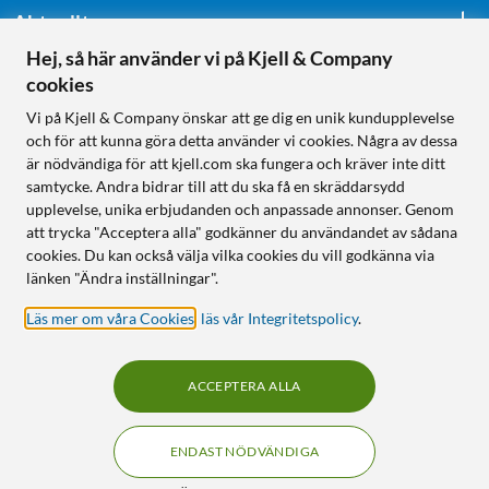
Aktuellt
Hej, så här använder vi på Kjell & Company
cookies
Följ oss
Vi på Kjell & Company önskar att ge dig en unik kundupplevelse
och för att kunna göra detta använder vi cookies. Några av dessa
är nödvändiga för att kjell.com ska fungera och kräver inte ditt
samtycke. Andra bidrar till att du ska få en skräddarsydd
Handla från:
upplevelse, unika erbjudanden och anpassade annonser. Genom
att trycka "Acceptera alla" godkänner du användandet av sådana
Sverige
cookies. Du kan också välja vilka cookies du vill godkänna via
Norge
länken "Ändra inställningar".
Läs mer om våra Cookies
,
läs vår Integritetspolicy
.
ACCEPTERA ALLA
ENDAST NÖDVÄNDIGA
KUNSKAP OCH TILLBEHÖR TILL
Innehåll
HEMELEKTRONIK