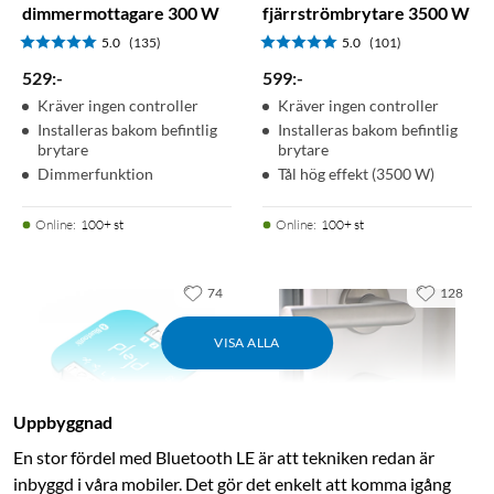
dimmermottagare 300 W
fjärrströmbrytare 3500 W
5.0
(135)
5.0
(101)
529
:
-
599
:
-
Kräver ingen controller
Kräver ingen controller
Installeras bakom befintlig
Installeras bakom befintlig
brytare
brytare
Dimmerfunktion
Tål hög effekt (3500 W)
Online
:
100+ st
Online
:
100+ st
74
128
VISA ALLA
Uppbyggnad
En stor fördel med Bluetooth LE är att tekniken redan är
inbyggd i våra mobiler. Det gör det enkelt att komma igång