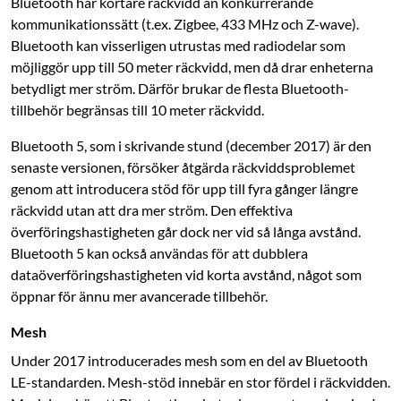
Bluetooth har kortare räckvidd än konkurrerande
kommunikationssätt (t.ex. Zigbee, 433 MHz och Z-wave).
Bluetooth kan visserligen utrustas med radiodelar som
möjliggör upp till 50 meter räckvidd, men då drar enheterna
betydligt mer ström. Därför brukar de flesta Bluetooth-
tillbehör begränsas till 10 meter räckvidd.
Bluetooth 5, som i skrivande stund (december 2017) är den
senaste versionen, försöker åtgärda räckviddsproblemet
genom att introducera stöd för upp till fyra gånger längre
räckvidd utan att dra mer ström. Den effektiva
överföringshastigheten går dock ner vid så långa avstånd.
Bluetooth 5 kan också användas för att dubblera
dataöverföringshastigheten vid korta avstånd, något som
öppnar för ännu mer avancerade tillbehör.
Mesh
Under 2017 introducerades mesh som en del av Bluetooth
LE-standarden. Mesh-stöd innebär en stor fördel i räckvidden.