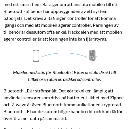
med ett smart hem. Bara genom att ansluta mobilen till ett
Plejd
Danalock
Infälld Bluetooth-
V3 Scandi Elektroniskt
Bluetooth-tillbehör har uppbyggnaden av ett system
krondimmermottagare
dörrlås
påbörjats. Det krävs alltså ingen controller för att komma
200 W
4.0
(27)
igång i och med att mobilen agerar controller. Parningen av
4.5
(56)
tillbehör är dessutom ofta enkel. Nackdelen med att mobilen
2 290
:
-
agerar controller är att lösningen inte kan fjärrstyras.
729
:
-
Bluetooth LE- och Z-wave-
kommunikation
Kräver ingen controller
Gäståtkomst
Installeras bakom befintlig
brytare
Enkel installation
Dimmerfunktion med 2
kanaler
Mobiler med stöd för Bluetooth LE kan ansluta direkt till
tillbehören utan en dedikerad controller.
Online
:
100+ st
Online
:
20+ st
Bluetooth LE är strömsnålt. Det gör tekniken lämplig att
använda i sensorer som drivs på batterier. I likhet med Zigbee
och Z-wave är även Bluetooth-kommunikationen krypterad.
Bluetooth LE har dessutom högre bandbredd, och kan därför
överföra mer data på samma tid.