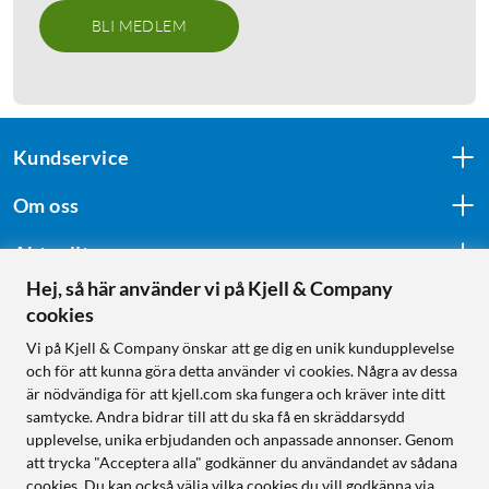
BLI MEDLEM
Kundservice
Om oss
Aktuellt
Hej, så här använder vi på Kjell & Company
cookies
Följ oss
Vi på Kjell & Company önskar att ge dig en unik kundupplevelse
och för att kunna göra detta använder vi cookies. Några av dessa
är nödvändiga för att kjell.com ska fungera och kräver inte ditt
samtycke. Andra bidrar till att du ska få en skräddarsydd
Handla från:
upplevelse, unika erbjudanden och anpassade annonser. Genom
att trycka "Acceptera alla" godkänner du användandet av sådana
Sverige
cookies. Du kan också välja vilka cookies du vill godkänna via