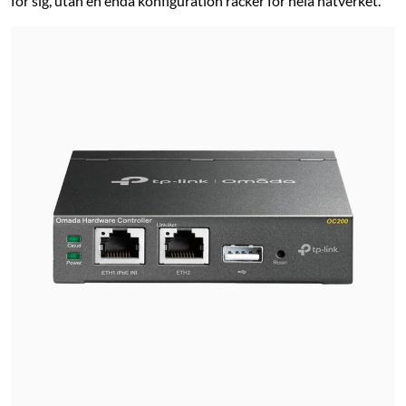
för sig, utan en enda konfiguration räcker för hela nätverket.