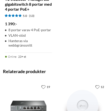
gigabitswitch 8 portar med
4 portar PoE+
5.0
(13)
1 390
:
-
8 portar varav 4 PoE-portar
VLAN-stöd
Hanteras via
webbgränssnitt
Online
:
20+ st
Relaterade produkter
19
12