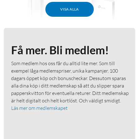
VISA ALLA
Få mer. Bli medlem!
TP-Link
TP-Link
Omada EAP610-Outdoor
Omada EAP615-Wall Wifi
Som medlem hos oss får du alltid lite mer. Som till
Wifi 6 Roaming-
6 Roaming-accesspunkt
exempel låga medlemspriser, unika kampanjer, 100
accesspunkt AX1800
AX1800
dagars öppet köp och bonuscheckar. Dessutom sparas
4.0
(15)
4.5
(14)
alla dina köp i ditt medlemskap så att du slipper spara
papperskvitton för eventuella returer. Ditt medlemskap
2 290
:
-
1 049
:
-
är helt digitalt och helt kortlöst. Och väldigt smidigt.
Wifi 6 med Mu-mimo
4 Gigabitportar varav 1
PoE-passthrough
Läs mer om medlemskapet
Klarar temperaturer från
-30 till 70 °C
Wifi 6 med Mu-mimo
Drivs via PoE+
Drivs via PoE+
Online
:
1+ st
Online
:
5+ st