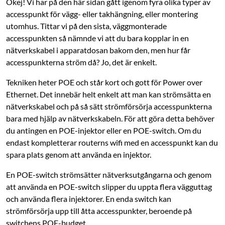
Okej! Vi har på den här sidan gått igenom fyra olika typer av
accesspunkt för vägg- eller takhängning, eller montering
utomhus. Tittar vi på den sista, väggmonterade
accesspunkten så nämnde vi att du bara kopplar in en
nätverkskabel i apparatdosan bakom den, men hur får
accesspunkterna ström då? Jo, det är enkelt.
Tekniken heter POE och står kort och gott för Power over
Ethernet. Det innebär helt enkelt att man kan strömsätta en
nätverkskabel och på så sätt strömförsörja accesspunkterna
bara med hjälp av nätverkskabeln. För att göra detta behöver
du antingen en POE-injektor eller en POE-switch. Om du
endast kompletterar routerns wifi med en accesspunkt kan du
spara plats genom att använda en injektor.
En POE-switch strömsätter nätverksutgångarna och genom
att använda en POE-switch slipper du uppta flera vägguttag
och använda flera injektorer. En enda switch kan
strömförsörja upp till åtta accesspunkter, beroende på
switchens POE-budget.