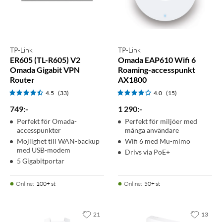
TP-Link
TP-Link
ER605 (TL-R605) V2
Omada EAP610 Wifi 6
Omada Gigabit VPN
Roaming-accesspunkt
Router
AX1800
4.5
(33)
4.0
(15)
749
:
-
1 290
:
-
Perfekt för Omada-
Perfekt för miljöer med
accesspunkter
många användare
Möjlighet till WAN-backup
Wifi 6 med Mu-mimo
med USB-modem
Drivs via PoE+
5 Gigabitportar
Online
:
100+ st
Online
:
50+ st
21
13