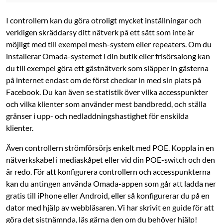
I controllern kan du göra otroligt mycket inställningar och
verkligen skräddarsy ditt nätverk på ett sätt som inte är
möjligt med till exempel mesh-system eller repeaters. Om du
installerar Omada-systemet i din butik eller frisörsalong kan
du till exempel göra ett gästnätverk som släpper in gästerna
på internet endast om de först checkar in med sin plats på
Facebook. Du kan även se statistik över vilka accesspunkter
och vilka klienter som använder mest bandbredd, och ställa
gränser i upp- och nedladdningshastighet för enskilda
klienter.
Även controllern strömförsörjs enkelt med POE. Koppla in en
nätverkskabel i mediaskåpet eller vid din POE-switch och den
är redo. För att konfigurera controllern och accesspunkterna
kan du antingen använda Omada-appen som går att ladda ner
gratis till iPhone eller Android, eller så konfigurerar du på en
dator med hjälp av webbläsaren. Vi har skrivit en guide för att
göra det sistnämnda, läs gärna den om du behöver hjälp!