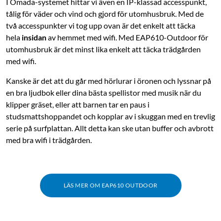
I Omada-systemet hittar vi även en IP-klassad accesspunkt,
tålig för väder och vind och gjord för utomhusbruk. Med de
två accesspunkter vi tog upp ovan är det enkelt att täcka
hela
insidan
av hemmet med wifi. Med EAP610-Outdoor för
utomhusbruk är det minst lika enkelt att täcka trädgården
med wifi.
Kanske är det att du går med hörlurar i öronen och lyssnar på
en bra ljudbok eller dina bästa spellistor med musik när du
klipper gräset, eller att barnen tar en paus i
studsmattshoppandet och kopplar av i skuggan med en trevlig
serie på surfplattan. Allt detta kan ske utan buffer och avbrott
med bra wifi i trädgården.
LÄS MER OM EAP610 OUTDOOR