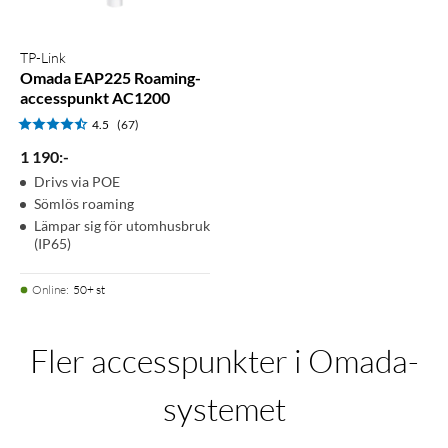
TP-Link
Omada EAP225 Roaming-
accesspunkt AC1200
4.5
(67)
1 190
:
-
Drivs via POE
Sömlös roaming
Lämpar sig för utomhusbruk
(IP65)
Online
:
50+ st
Fler accesspunkter i Omada-
systemet