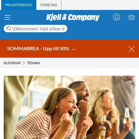
PRIVATPERSON
FÖRETAG
SOMMARREA - Upp till 50%
→
KUNSKAP
TEMAN