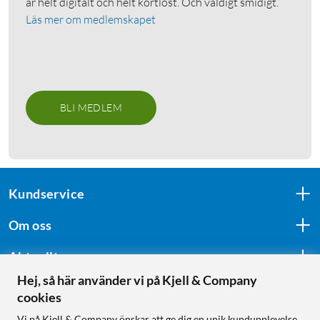
är helt digitalt och helt kortlöst. Och väldigt smidigt.
Läs mer om medlemskapet
BLI MEDLEM
Kundservice
Om oss
Aktuellt
Hej, så här använder vi på Kjell & Company
cookies
Följ oss
Vi på Kjell & Company önskar att ge dig en unik kundupplevelse