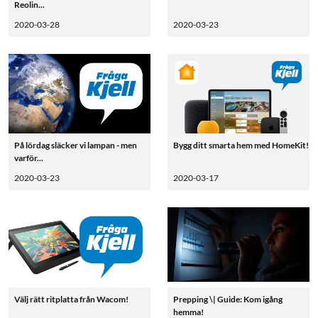
Reolin...
2020-03-28
2020-03-23
På lördag släcker vi lampan - men
Bygg ditt smarta hem med HomeKit!
varför...
2020-03-23
2020-03-17
Välj rätt ritplatta från Wacom!
Prepping \| Guide: Kom igång
hemma!