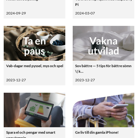
Pi
2024-09-29
2024-03-07
Vab-dagar med pyssel, mys och spel
Sov bättre — 5 tips för bättre sömn
\| k...
2023-12-27
2023-12-27
Spara el och pengar med smart
Ge liv till din gamla iPhone!
uppvärmnin...