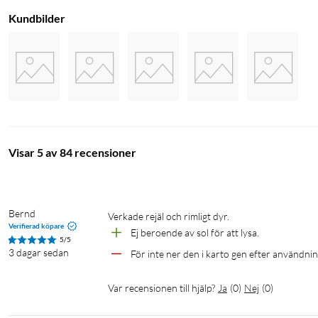
Kundbilder
Visar 5 av 84 recensioner
Bernd
Verkade rejäl och rimligt dyr.
Verifierad köpare
Ej beroende av sol för att lysa.
5/5
3 dagar sedan
För inte ner den i karto gen efter användni
Var recensionen till hjälp?
Ja
(
0
)
Nej
(
0
)