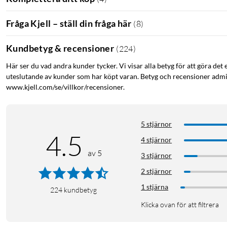
Fråga Kjell – ställ din fråga här
(
8
)
Kundbetyg & recensioner
(
224
)
Här ser du vad andra kunder tycker. Vi visar alla betyg för att göra det 
uteslutande av kunder som har köpt varan. Betyg och recensioner admin
www.kjell.com/se/villkor/recensioner.
5 stjärnor
4.5
4 stjärnor
av 5
3 stjärnor
2 stjärnor
1 stjärna
224
kundbetyg
Klicka ovan för att filtrera