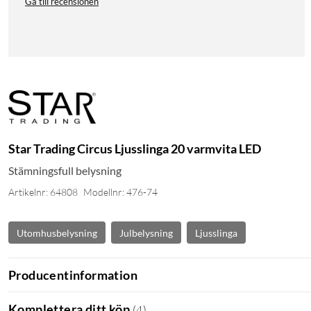
Gå till recensionen
Star Trading Circus Ljusslinga 20 varmvita LED
Stämningsfull belysning
Artikelnr: 64808
Modellnr: 476-74
Utomhusbelysning
Julbelysning
Ljusslinga
Producentinformation
Komplettera ditt köp
(
4
)