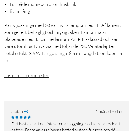
För både inom- och utomhusbruk
8,5 m lång
Partyljusslinga med 20 varmvita lampor med LED-filament
som ger ett behagligt och mysigt sken. Lamporna är
placerade med 45 cm mellanrum. Är IP44-klassad och kan
vara utomhus. Drivs via med följande 230 V-nätadapter.
Total effekt: 3,6 W. Längd slinga: 8,5 m. Längd strömkabel: 5
m.
Läs mer om produkten
Stefan
1 månad sedan
5/5
Det bästa är att det inte är en anläggning med solceller och ett
batteri. Förra anläggningens batteri slutade fungera och då