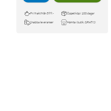
Fri frakt från 599:-
Öppet köp i 100 dagar
Snabba leveranser
Hämta i butik, GRATIS!