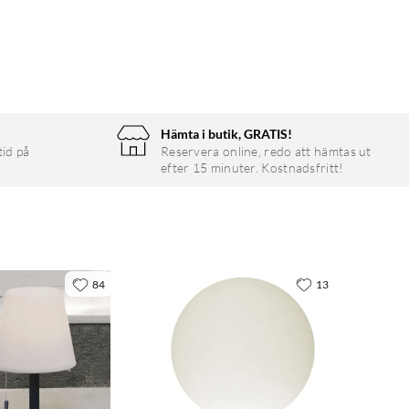
Hämta i butik, GRATIS!
tid på
Reservera online, redo att hämtas ut
efter 15 minuter. Kostnadsfritt!
84
13