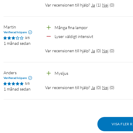
Var recensionen till hjälp?
Ja
(
1
)
Nej
(
0
)
Martin
Många fina lampor
Verifierad köpare
Lyser väldigt intensivt 
3/5
1 månad sedan
Var recensionen till hjälp?
Ja
(
0
)
Nej
(
0
)
Anders
Mysljus
Verifierad köpare
5/5
Var recensionen till hjälp?
Ja
(
0
)
Nej
(
0
)
1 månad sedan
VISA FLER 