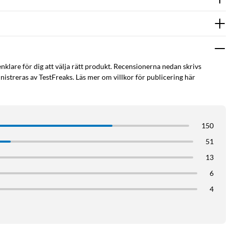
enklare för dig att välja rätt produkt. Recensionerna nedan skrivs
istreras av TestFreaks. Läs mer om villkor för publicering här
150
51
13
6
4