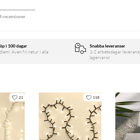
4 recensioner
öp i 100 dagar
Snabba leveranser
em! Även fri retur i alla
1-2 arbetsdagar leverans
lagervaror
21
118