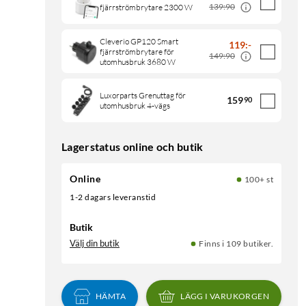
139:90
fjärrströmbrytare 2300 W
Cleverio GP120 Smart
119
:
-
fjärrströmbrytare för
149:90
utomhusbruk 3680 W
Luxorparts Grenuttag för
159
90
utomhusbruk 4-vägs
Lagerstatus online och butik
Online
100+ st
1-2 dagars leveranstid
Butik
Välj din butik
Finns i 109 butiker.
HÄMTA
LÄGG I VARUKORGEN