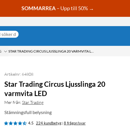
SOMMARREA
– Upp till 50% →
G
STAR TRADING CIRCUS LJUSSLINGA 20 VARMVITA LED
Artikelnr: 64808
Star Trading Circus Ljusslinga 20
varmvita LED
Mer från:
Star Trading
Stämningsfull belysning
4.5
224 kundbetyg
8 frågor/svar
|