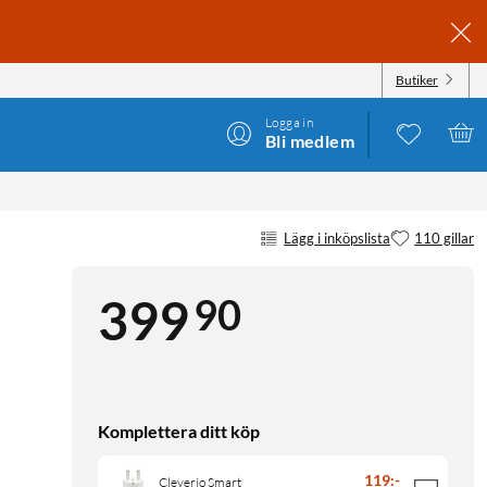
Butiker
Logga in
Bli medlem
Lägg i inköpslista
110 gillar
90
399
Komplettera ditt köp
119
:
-
Cleverio Smart