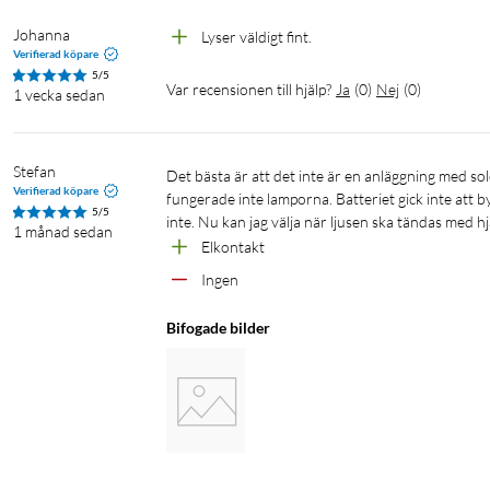
Johanna
Lyser väldigt fint. 
Verifierad köpare
5/5
Var recensionen till hjälp?
Ja
(
0
)
Nej
(
0
)
1 vecka sedan
Stefan
Det bästa är att det inte är en anläggning med solceller och ett batteri. Förra anläggningens batteri slutade fungera och då 
Verifierad köpare
fungerade inte lamporna. Batteriet gick inte att b
5/5
inte. Nu kan jag välja när ljusen ska tändas med hjä
1 månad sedan
Elkontakt
Ingen
Bifogade bilder