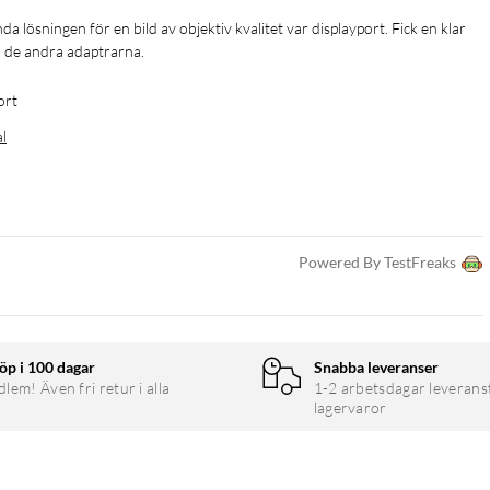
d de andra adaptrarna. 
ort
al
Powered By TestFreaks
öp i 100 dagar
Snabba leveranser
em! Även fri retur i alla
1-2 arbetsdagar leverans
lagervaror