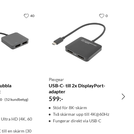
40
0
Plexgear
dubbla
USB-C- till 2x DisplayPort-
t
adapter
599
:
-
.0
(52 kundbetyg)
Stöd för 8K-skärm
Två skärmar upp till 4K@60Hz
x Ultra HD (4K, 60
Fungerar direkt via USB-C
 till en skärm (30