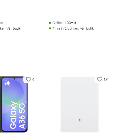
st
Online
:
100+ st
ker.
Välj butik
Finns i 92 butiker.
Välj butik
6
19