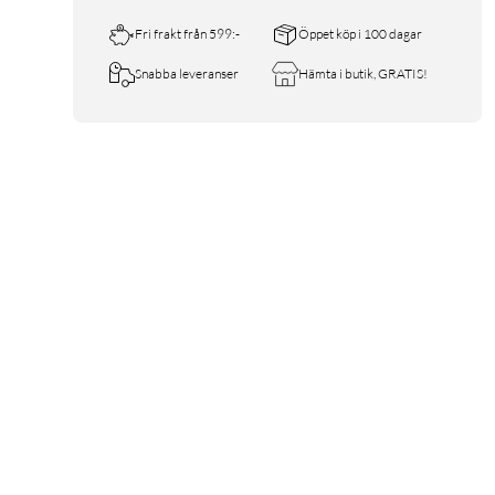
Fri frakt från 599:-
Öppet köp i 100 dagar
Snabba leveranser
Hämta i butik, GRATIS!