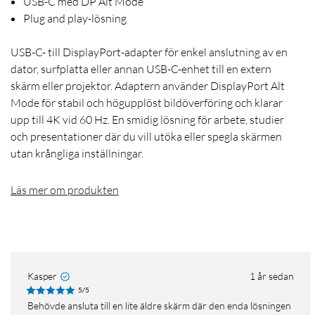
USB-C med DP Alt Mode
Plug and play-lösning
USB-C- till DisplayPort-adapter för enkel anslutning av en
dator, surfplatta eller annan USB-C-enhet till en extern
skärm eller projektor. Adaptern använder DisplayPort Alt
Mode för stabil och högupplöst bildöverföring och klarar
upp till 4K vid 60 Hz. En smidig lösning för arbete, studier
och presentationer där du vill utöka eller spegla skärmen
utan krångliga inställningar.
Läs mer om produkten
Kasper
1 år sedan
5/5
Behövde ansluta till en lite äldre skärm där den enda lösningen