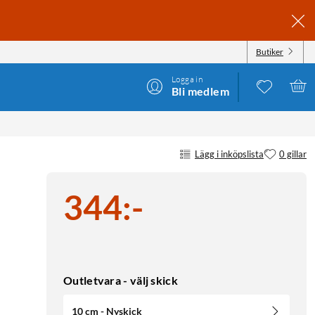
Butiker
Logga in
Bli medlem
Lägg i inköpslista
0 gillar
344
:
-
Outletvara - välj skick
10 cm - Nyskick