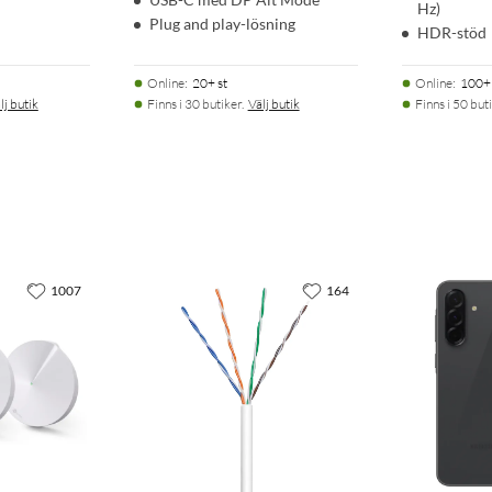
Hz)
Plug and play-lösning
HDR-stöd
Online
:
20+ st
Online
:
100+ 
lj butik
Finns i 30 butiker.
Välj butik
Finns i 50 buti
1007
164