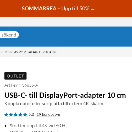
SOMMARREA
– Upp till 50% →
TILL DISPLAYPORT-ADAPTER 10 CM
OUTLET
Artikelnr: 36855-A
USB-C- till DisplayPort-adapter 10 cm
Koppla dator eller surfplatta till extern 4K-skärm
5.0
19 kundbetyg
Stöd för upp till 4K vid 60 Hz