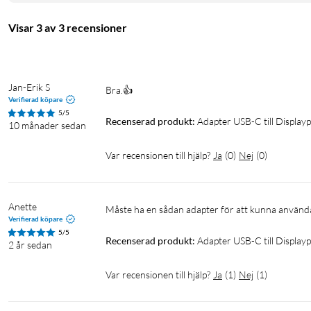
Anslutning, skärmsida: DisplayPort (hona)
Videoöverföring: DisplayPort Alt Mode
Visar 3 av 3 recensioner
Maximal upplösning: 3840 x 2160 vid 60 Hz
DisplayPort-version: DP 1.2
Strömförsörjning: Via USB-C
Installation: Plug and play
Jan-Erik S
Bra.👍 
Längd: Ca 10 cm
Verifierad köpare
5/5
Recenserad produkt:
Adapter USB-C till Display
10 månader sedan
Förpackningens innehåll
Var recensionen till hjälp?
Ja
(
0
)
Nej
(
0
)
USB-C- till DisplayPort-adapter
DisplayPort
DP-kabel
USB-C
USB Type-C
Anette
Måste ha en sådan adapter för att kunna använd
Verifierad köpare
5/5
Recenserad produkt:
Adapter USB-C till Display
2 år sedan
Var recensionen till hjälp?
Ja
(
1
)
Nej
(
1
)