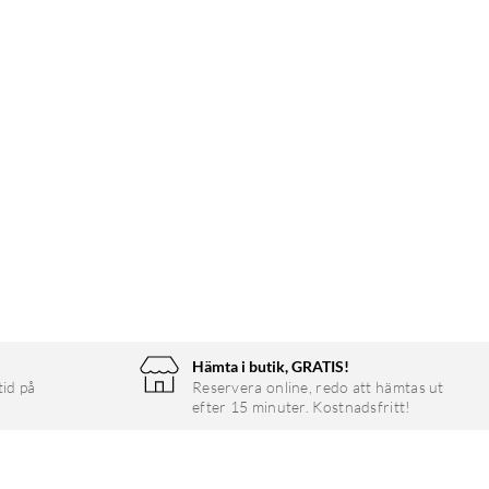
Hämta i butik, GRATIS!
tid på
Reservera online, redo att hämtas ut
efter 15 minuter. Kostnadsfritt!