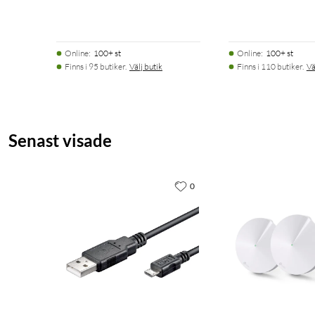
Online
:
100+ st
Online
:
100+ st
Finns i 95 butiker.
Välj butik
Finns i 110 butiker.
Vä
Senast visade
0