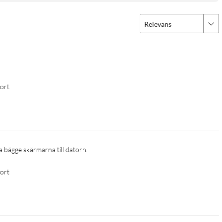
Relevans
port
a bägge skärmarna till datorn.
port