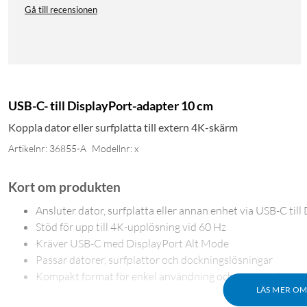
Gå till recensionen
USB-C- till DisplayPort-adapter 10 cm
Koppla dator eller surfplatta till extern 4K-skärm
Artikelnr: 36855-A
Modellnr: x
Kort om produkten
Ansluter dator, surfplatta eller annan enhet via USB-C til
Stöd för upp till 4K-upplösning vid 60 Hz
Kräver USB-C med DisplayPort Alt Mode
Passar datorer, surfplattor och dockningslösningar
Kompakt format för enkel användning och transport
LÄS MER O