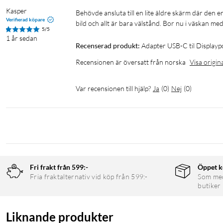
Kasper
Behövde ansluta till en lite äldre skärm där den enda lösningen för en bild av objektiv kvalitet var displayport. Fick en klar 
Verifierad köpare
bild och allt är bara välstånd. Bor nu i väskan me
5/5
1 år sedan
Recenserad produkt:
Adapter USB-C til Displayp
Recensionen är översatt från norska
Visa origin
Var recensionen till hjälp?
Ja
(
0
)
Nej
(
0
)
Fri frakt från 599:-
Öppet k
Fria fraktalternativ vid köp från 599:-
Som medl
butiker
Liknande produkter