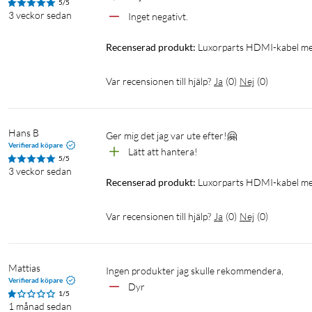
5/5
3 veckor sedan
Inget negativt. 
Recenserad produkt:
Luxorparts HDMI-kabel me
Var recensionen till hjälp?
Ja
(
0
)
Nej
(
0
)
Hans B
Ger mig det jag var ute efter!🤗
Verifierad köpare
Lätt att hantera!
5/5
3 veckor sedan
Recenserad produkt:
Luxorparts HDMI-kabel me
Var recensionen till hjälp?
Ja
(
0
)
Nej
(
0
)
Mattias
Ingen produkter jag skulle rekommendera,
Verifierad köpare
Dyr
1/5
1 månad sedan