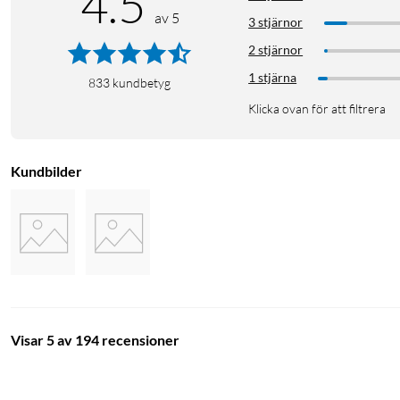
4.5
av 5
3 stjärnor
2 stjärnor
1 stjärna
833
kundbetyg
Klicka ovan för att filtrera
Kundbilder
Visar 5 av 194 recensioner