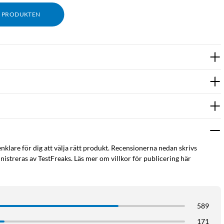
M PRODUKTEN
enklare för dig att välja rätt produkt. Recensionerna nedan skrivs
istreras av TestFreaks. Läs mer om villkor för publicering här
589
171