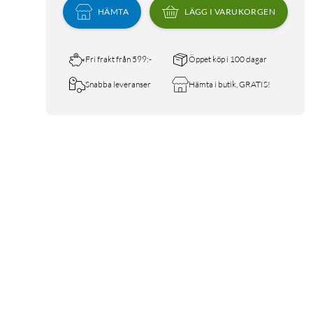
HÄMTA
LÄGG I VARUKORGEN
Fri frakt från 599:-
Öppet köp i 100 dagar
Snabba leveranser
Hämta i butik, GRATIS!