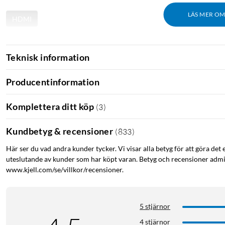
LÄS MER O
HDMI
Teknisk information
Producentinformation
Komplettera ditt köp
(
3
)
Kundbetyg & recensioner
(
833
)
Här ser du vad andra kunder tycker. Vi visar alla betyg för att göra det 
uteslutande av kunder som har köpt varan. Betyg och recensioner admin
www.kjell.com/se/villkor/recensioner.
5 stjärnor
4 stjärnor