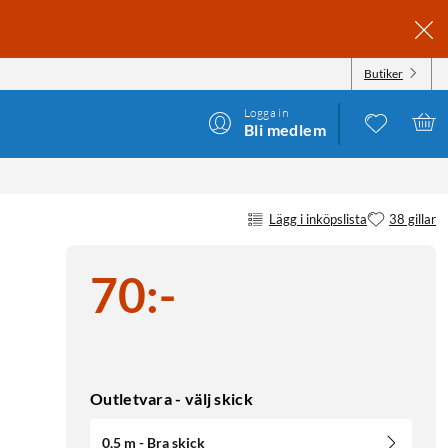
Butiker
Logga in
Bli medlem
Lägg i inköpslista
38 gillar
70
:
-
Outletvara - välj skick
0,5 m - Bra skick