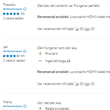
Theodor
Det blev ett utmärkt val. Fungerar perfekt. 
Verifierad köpare
5/5
Recenserad produkt:
Luxorparts HDMI-kabel me
1 vecka sedan
Var recensionen till hjälp?
Ja
(
0
)
Nej
(
0
)
Jan
Den fungerar som den ska.
Verifierad köpare
Prisvärd
4/5
2 veckor sedan
Inget att klaga på
Recenserad produkt:
Luxorparts HDMI-kabel me
Var recensionen till hjälp?
Ja
(
0
)
Nej
(
0
)
Maria
Gör det den ska. 
Verifierad köpare
Rejäla kontakter. 