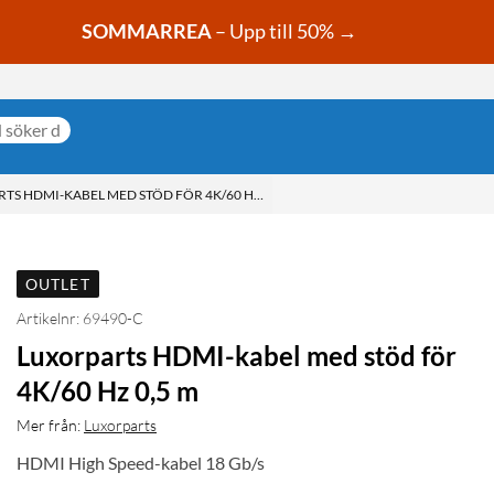
SOMMARREA
– Upp till 50% →
TS HDMI-KABEL MED STÖD FÖR 4K/60 HZ 0,5 M
OUTLET
Artikelnr: 69490-C
Luxorparts HDMI-kabel med stöd för
4K/60 Hz 0,5 m
Mer från:
Luxorparts
HDMI High Speed-kabel 18 Gb/s