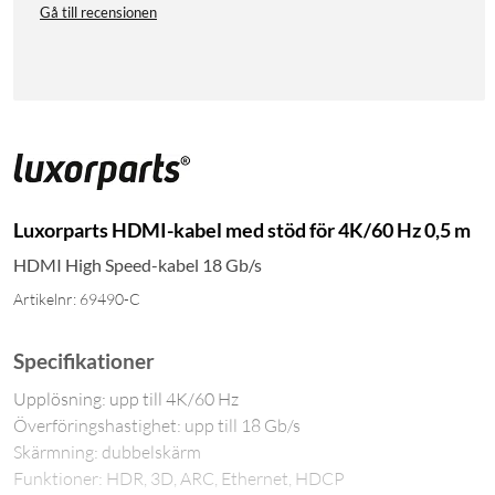
Gå till recensionen
Luxorparts HDMI-kabel med stöd för 4K/60 Hz 0,5 m
HDMI High Speed-kabel 18 Gb/s
Artikelnr: 69490-C
Specifikationer
Upplösning: upp till 4K/60 Hz
Överföringshastighet: upp till 18 Gb/s
Skärmning: dubbelskärm
Funktioner: HDR, 3D, ARC, Ethernet, HDCP