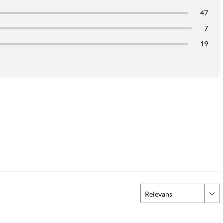
47
7
19
Relevans