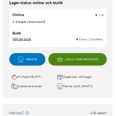
Lagerstatus online och butik
Online
1 st
2-4 dagars leveranstid
Butik
Välj din butik
Finns i 2 butiker.
HÄMTA
LÄGG I VARUKORGEN
Fri frakt från 599:-
Öppet köp i 100 dagar
Snabba leveranser
Hämta i butik, GRATIS!
Marina C
4 år sedan