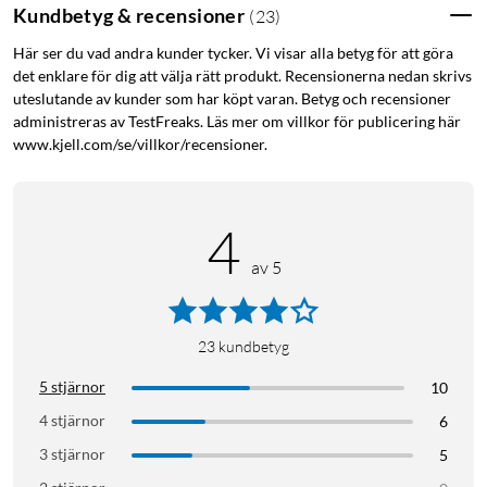
Kundbetyg & recensioner
(
23
)
Här ser du vad andra kunder tycker. Vi visar alla betyg för att göra
det enklare för dig att välja rätt produkt. Recensionerna nedan skrivs
uteslutande av kunder som har köpt varan. Betyg och recensioner
administreras av TestFreaks. Läs mer om villkor för publicering här
www.kjell.com/se/villkor/recensioner.
4
av 5
23
kundbetyg
5 stjärnor
10
4 stjärnor
6
3 stjärnor
5