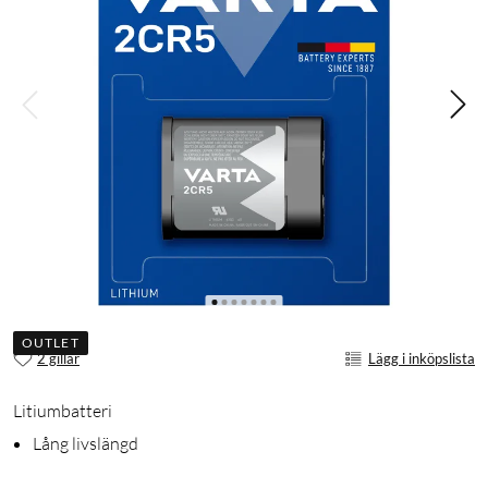
OUTLET
2 gillar
Lägg i inköpslista
Litiumbatteri
Lång livslängd