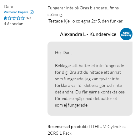
Dani
Fungerar inte på Oras blandare.. finns 
Verifierad köpare
späning.

1/5
 Testade Kjell o co egna 2cr5, den funkar.
4 år sedan
Alexandra L - Kundservice
Hej Dani, 

Beklagar att batteriet inte fungerade 
för dig. Bra att du hittade ett annat 
som fungerade, jag kan tyvärr inte 
förklara varför det ena gör och inte 
det andra. Du får gärna kontakta oss 
för vidare hjälp med det batteriet 
som ej fungerade. 
Recenserad produkt:
LITHIUM Cylindrical 
2CR5 1 Pack