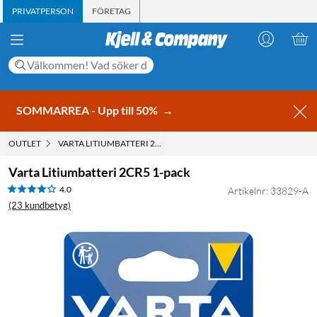
PRIVATPERSON
FÖRETAG
SOMMARREA - Upp till 50%
→
OUTLET
VARTA LITIUMBATTERI 2CR5 1-PACK
Varta Litiumbatteri 2CR5 1-pack
4.0
Artikelnr: 33829-A
(23 kundbetyg)