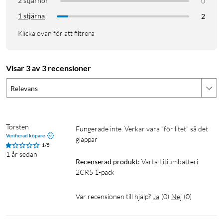
2 stjärnor
0
1 stjärna
2
Klicka ovan för att filtrera
Visar 3 av 3 recensioner
Relevans
Torsten
Fungerade inte. Verkar vara ”för litet” så det 
Verifierad köpare
glappar
1/5
1 år sedan
Recenserad produkt:
Varta Litiumbatteri 
2CR5 1-pack
Var recensionen till hjälp?
Ja
(
0
)
Nej
(
0
)