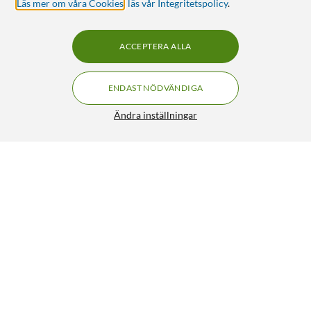
Läs mer om våra Cookies
,
läs vår Integritetspolicy
.
ACCEPTERA ALLA
ENDAST NÖDVÄNDIGA
Ändra inställningar
Varta Litiumbatteri 2CR5 1-pack
99:-
4/5
HÄMTA
LÄGG I VARUKORGEN