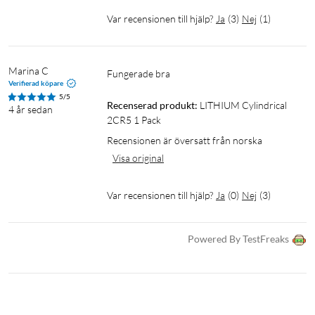
Var recensionen till hjälp?
Ja
(
3
)
Nej
(
1
)
Marina C
Fungerade bra
Verifierad köpare
5/5
Recenserad produkt:
LITHIUM Cylindrical 
4 år sedan
2CR5 1 Pack
Recensionen är översatt från norska
Visa original
Var recensionen till hjälp?
Ja
(
0
)
Nej
(
3
)
Powered By TestFreaks