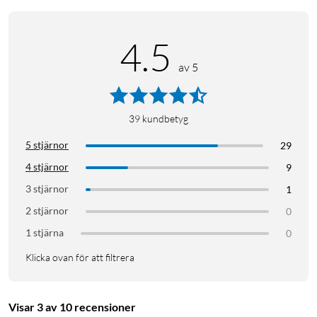
4.5
av 5
39
kundbetyg
5 stjärnor
29
4 stjärnor
9
3 stjärnor
1
2 stjärnor
0
1 stjärna
0
Klicka ovan för att filtrera
Visar 3 av 10 recensioner