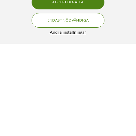
ACCEPTERA ALLA
ENDAST NÖDVÄNDIGA
Ändra inställningar
Canon CLI-551Y XL Bläckpatron Gul
249:-
4.5/5
HÄMTA
LÄGG I VARUKORGEN
Liknande produkter