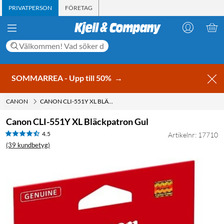
PRIVATPERSON
FÖRETAG
SOMMARREA - Upp till 50%
→
CANON
CANON CLI-551Y XL BLÄCKPATRON GUL
Canon CLI-551Y XL Bläckpatron Gul
4.5
Artikelnr: 17710
(39 kundbetyg)