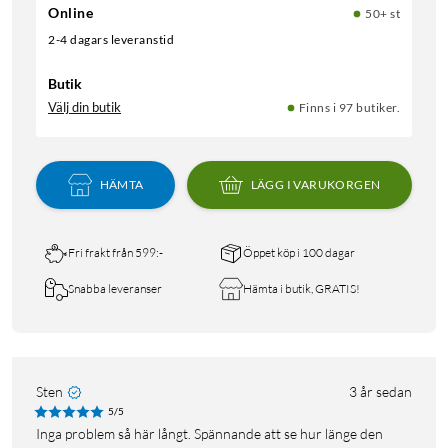
Online
50+ st
2-4 dagars leveranstid
Butik
Välj din butik
Finns i 97 butiker.
HÄMTA
LÄGG I VARUKORGEN
Fri frakt från 599:-
Öppet köp i 100 dagar
Snabba leveranser
Hämta i butik, GRATIS!
Sten
3 år sedan
5/5
Inga problem så här långt. Spännande att se hur länge den