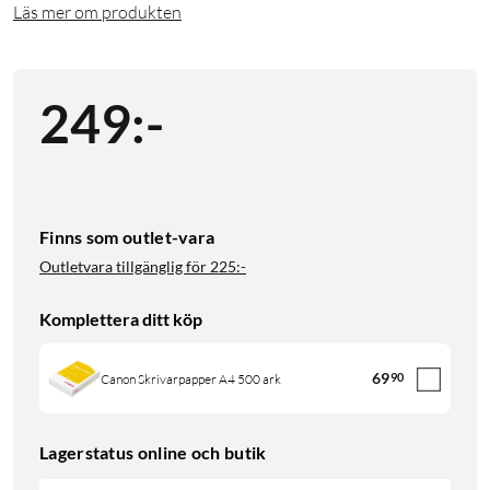
Läs mer om produkten
249
:
-
Finns som outlet-vara
Outletvara tillgänglig för
225:-
Komplettera ditt köp
69
90
Canon Skrivarpapper A4 500 ark
Lagerstatus online och butik