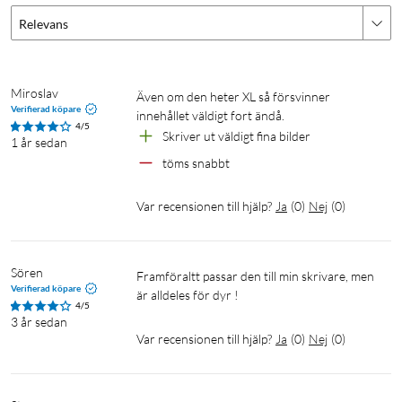
Relevans
Miroslav
Även om den heter XL så försvinner 
Verifierad köpare
innehållet väldigt fort ändå.
4/5
Skriver ut väldigt fina bilder 
1 år sedan
töms snabbt
Var recensionen till hjälp?
Ja
(
0
)
Nej
(
0
)
Sören
Framföraltt passar den till min skrivare, men 
Verifierad köpare
är alldeles för dyr !
4/5
3 år sedan
Var recensionen till hjälp?
Ja
(
0
)
Nej
(
0
)