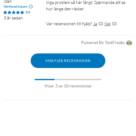
Sten
Inga problem så här långt. Spännande att se 
Verifierad köpare
hur länge den räcker.
5/5
3 år sedan
Var recensionen till hjälp?
Ja
(
0
)
Nej
(
0
)
Powered By TestFreaks
VISA FLER RECENSIONER
Visar 3 av 10 recensioner