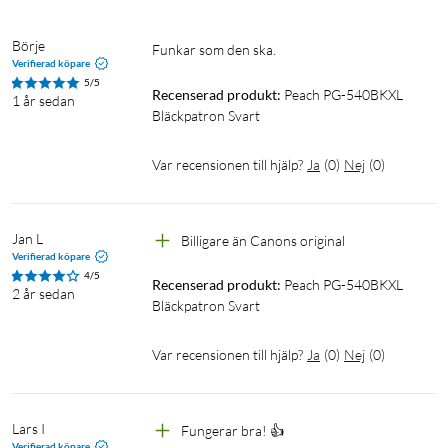
Börje
Funkar som den ska.
Verifierad köpare
5/5
Recenserad produkt:
Peach PG-540BKXL 
1 år sedan
Bläckpatron Svart
Var recensionen till hjälp?
Ja
(
0
)
Nej
(
0
)
Jan L
Billigare än Canons original 
Verifierad köpare
4/5
Recenserad produkt:
Peach PG-540BKXL 
2 år sedan
Bläckpatron Svart
Var recensionen till hjälp?
Ja
(
0
)
Nej
(
0
)
Lars I
Fungerar bra! 👍
Verifierad köpare