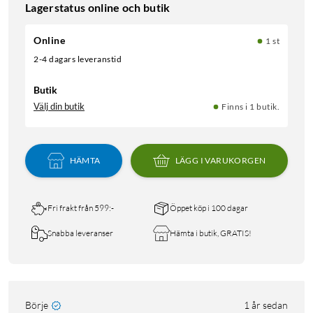
Lagerstatus online och butik
Online
1 st
2-4 dagars leveranstid
Butik
Välj din butik
Finns i 1 butik.
HÄMTA
LÄGG I VARUKORGEN
Fri frakt från 599:-
Öppet köp i 100 dagar
Snabba leveranser
Hämta i butik, GRATIS!
Börje
1 år sedan