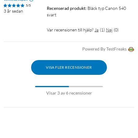
5/5
Recenserad produkt:
Bläck typ Canon 540 
3 år sedan
svart
Var recensionen till hjälp?
Ja
(
1
)
Nej
(
0
)
Powered By TestFreaks
VISA FLER RECENSIONER
Visar 3 av 6 recensioner