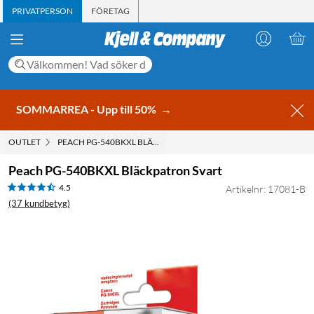
PRIVATPERSON
FÖRETAG
SOMMARREA - Upp till 50%
→
OUTLET
PEACH PG-540BKXL BLÄCKPATRON SVART
Peach PG-540BKXL Bläckpatron Svart
4.5
Artikelnr: 17081-B
(37 kundbetyg)