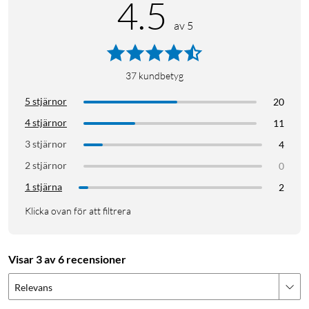
4.5
av 5
37
kundbetyg
5 stjärnor
20
4 stjärnor
11
3 stjärnor
4
2 stjärnor
0
1 stjärna
2
Klicka ovan för att filtrera
Visar 3 av 6 recensioner
Relevans