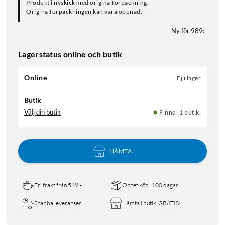
Produkt i nyskick med originalförpackning.
Originalförpackningen kan vara öppnad.
Ny för 989:-
Lagerstatus online och butik
Online
Ej i lager
Butik
Välj din butik
Finns i 1 butik.
HÄMTA
Fri frakt från 599:-
Öppet köp i 100 dagar
Snabba leveranser
Hämta i butik, GRATIS!