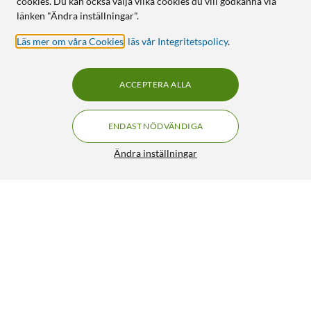
cookies. Du kan också välja vilka cookies du vill godkänna via
länken "Ändra inställningar".
Läs mer om våra Cookies
,
läs vår Integritetspolicy
.
ACCEPTERA ALLA
ENDAST NÖDVÄNDIGA
Ändra inställningar
JBL Flip Essential 2 - Trådlös Bluetooth-högtalare
891:-
4.5/5
HÄMTA