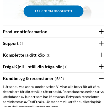
LÄS MER OM PRODUKTEN
Producentinformation
Support
(
1
)
Komplettera ditt köp
(
3
)
Fråga Kjell – ställ din fråga här
(
1
)
Ta med dig JBL Flip Essential 2 på dina äventyr.
Kundbetyg & recensioner
(
562
)
Här ser du vad andra kunder tycker. Vi visar alla betyg för att göra
det enklare för dig att välja rätt produkt. Recensionerna nedan skrivs
Sammanfattning
uteslutande av kunder som har köpt varan. Betyg och recensioner
Kompakt och bärbar högtalare med kraftfullt stereoljud
administreras av TestFreaks. Läs mer om villkor för publicering här
och djup bas.
www.kjell.com/se/villkor/recensioner.