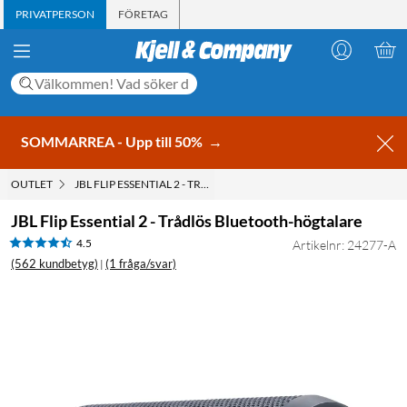
PRIVATPERSON
FÖRETAG
SOMMARREA - Upp till 50%
→
OUTLET
JBL FLIP ESSENTIAL 2 - TRÅDLÖS BLUETOOTH-HÖGTALARE
JBL Flip Essential 2 - Trådlös Bluetooth-högtalare
4.5
Artikelnr: 24277-A
(562 kundbetyg)
(1 fråga/svar)
|