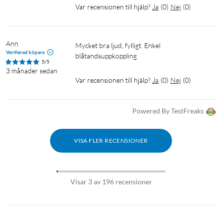
Batteritid: Upp till 10 h
Var recensionen till hjälp?
Ja
(
0
)
Nej
(
0
)
Vattentålig: Ja (IPX7)
I förpackningen
Ann
Mycket bra ljud, fylligt. Enkel 
Verifierad köpare
JBL Flip Essential 2
blåtandsuppkoppling
5/5
USB-C-laddkabel (1,2 m)
3 månader sedan
Snabbguide
Var recensionen till hjälp?
Ja
(
0
)
Nej
(
0
)
Garantikort/säkerhetsdatablad
Powered By TestFreaks
USB-A till USB-C-kabel för laddning ingår, laddare köps separat.
VISA FLER RECENSIONER
Visar 3 av 196 recensioner