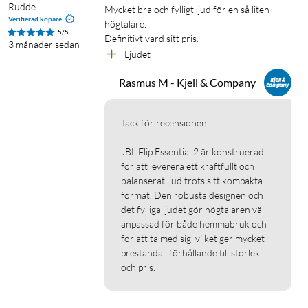
Bärbara högtalare utsätts för lite tuffare tag än högtalarna i
Rudde
Mycket bra och fylligt ljud för en så liten 
Verifierad köpare
bokhyllan. JBL Flip Essential 2 är byggd för tas med och
högtalare. 

5/5
Definitivt värd sitt pris.
användas - ofta. Den är robust byggd så att den tål stötar bra
3 månader sedan
Ljudet 
och den höga klassificering IPX7 intygar att den tål vatten från
poolen och regn.
Rasmus M - Kjell & Company
Specifikationer
Tack för recensionen. 

Storlek: 175x68x70 mm
Vikt: 520 g
JBL Flip Essential 2 är konstruerad 
Element: 44x80 mm
för att leverera ett kraftfullt och 
Uteffekt: 20 W RMS
balanserat ljud trots sitt kompakta 
format. Den robusta designen och 
Frekvensåtergivning: 65 Hz–20 kHz
det fylliga ljudet gör högtalaren väl 
Signalbrusförhållande: >80 dB
anpassad för både hemmabruk och 
Bluetooth: 5.1 (10 m)
för att ta med sig, vilket ger mycket 
Batterityp: Litiumjon-polymer 11,7 Wh (motsvarar 3,6 V/3
prestanda i förhållande till storlek 
250 mAh)
och pris.
Laddning: USB-laddare, 5 V/2 A
Laddningstid: Upp till 3 h