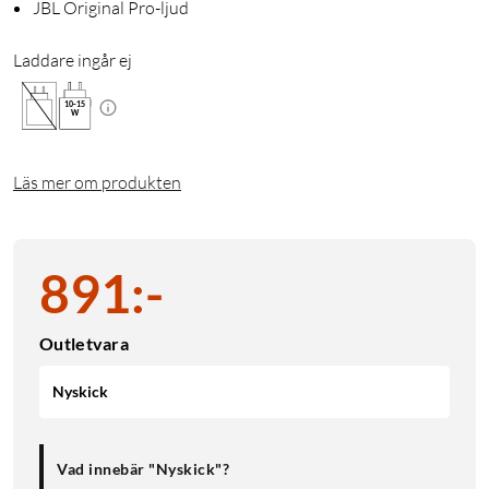
JBL Original Pro-ljud
Laddare ingår ej
10
-
15
W
Läs mer om produkten
891
:
-
Outletvara
Nyskick
Vad innebär "Nyskick"?