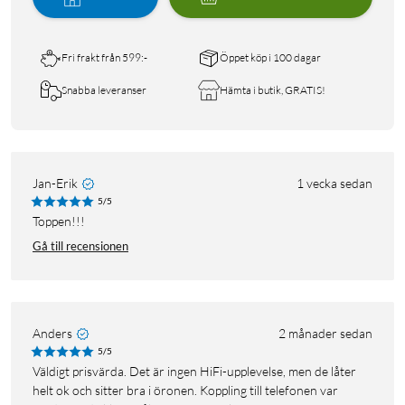
Fri frakt från 599:-
Öppet köp i 100 dagar
Snabba leveranser
Hämta i butik, GRATIS!
Jan-Erik
1 vecka sedan
5/5
Toppen!!!
Gå till recensionen
Anders
2 månader sedan
5/5
Väldigt prisvärda. Det är ingen HiFi-upplevelse, men de låter
helt ok och sitter bra i öronen. Koppling till telefonen var