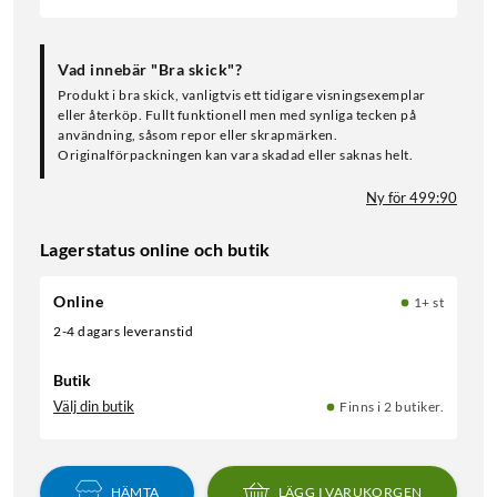
Vad innebär "Bra skick"?
Produkt i bra skick, vanligtvis ett tidigare visningsexemplar
eller återköp. Fullt funktionell men med synliga tecken på
användning, såsom repor eller skrapmärken.
Originalförpackningen kan vara skadad eller saknas helt.
Ny för 499:90
Lagerstatus online och butik
Online
1+ st
2-4 dagars leveranstid
Butik
Välj din butik
Finns i 2 butiker.
HÄMTA
LÄGG I VARUKORGEN