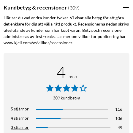
Kundbetyg & recensioner
(
309
)
Brusreducering
Här ser du vad andra kunder tycker. Vi visar alla betyg för att göra
det enklare för dig att välja rätt produkt. Recensionerna nedan skrivs
Koppla av på bussen eller stäng ute bruset från gymmet - med
uteslutande av kunder som har köpt varan. Betyg och recensioner
aktiv brusreducering (ANC) får du full kontroll över din
administreras av TestFreaks. Läs mer om villkor för publicering här
omgivning. Perfekt för att fokusera extra på träningspasset
www.kjell.com/se/villkor/recensioner.
eller fängslas ytterligare av ljudboken eller podcasten.
4
av 5
Upp till 30 timmars speltid med laddetui
Hörlurarnas låga strömförbrukning innebär att en laddning
ger dig upp till 6 timmar av musik, avkopplande böcker och
309
kundbetyg
intressanta poddar. Med det medföljande laddningsfodralet
5 stjärnor
116
fortsätter speltiden i hela 24 timmar.
4 stjärnor
106
3 stjärnor
49