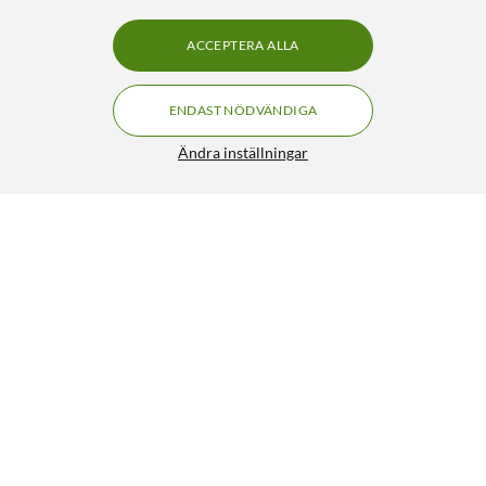
ACCEPTERA ALLA
ENDAST NÖDVÄNDIGA
Ändra inställningar
Nomadelic Solo 300 trådlösa in-ear-hörlurar med
brusreducering Svart
350:-
4/5
HÄMTA
LÄGG I VARUKORGEN