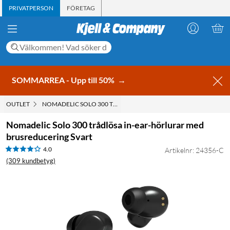
PRIVATPERSON
FÖRETAG
SOMMARREA - Upp till 50%
→
OUTLET
NOMADELIC SOLO 300 TRÅDLÖSA IN-EAR-HÖRLURAR MED BRU
Nomadelic Solo 300 trådlösa in-ear-hörlurar med
brusreducering Svart
4.0
Artikelnr: 24356-C
(309 kundbetyg)