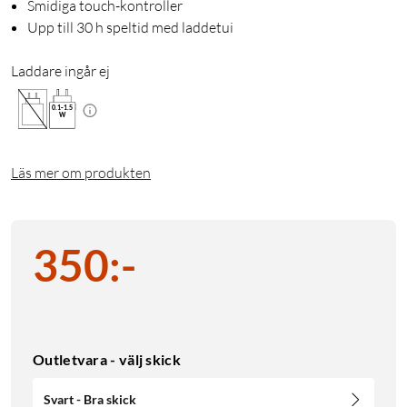
Smidiga touch-kontroller
Upp till 30 h speltid med laddetui
Laddare ingår ej
0.1
-
1.5
W
Läs mer om produkten
350
:
-
Outletvara - välj skick
Svart - Bra skick