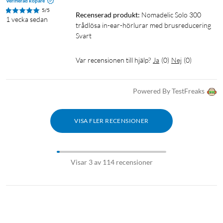
Verifierad köpare
5/5
Recenserad produkt:
Nomadelic Solo 300 
1 vecka sedan
trådlösa in-ear-hörlurar med brusreducering 
Svart
Var recensionen till hjälp?
Ja
(
0
)
Nej
(
0
)
Powered By TestFreaks
VISA FLER RECENSIONER
Visar 3 av 114 recensioner