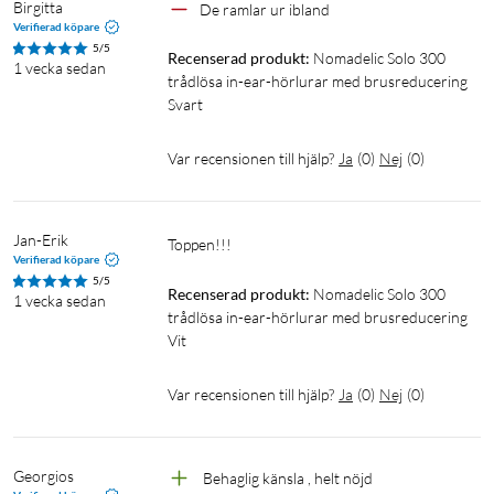
Birgitta
De ramlar ur ibland
Verifierad köpare
5/5
Recenserad produkt:
Nomadelic Solo 300 
1 vecka sedan
trådlösa in-ear-hörlurar med brusreducering 
True Wireless
TWS
Svart
Var recensionen till hjälp?
Ja
(
0
)
Nej
(
0
)
Jan-Erik
Toppen!!!
Verifierad köpare
5/5
Recenserad produkt:
Nomadelic Solo 300 
1 vecka sedan
trådlösa in-ear-hörlurar med brusreducering 
Vit
Var recensionen till hjälp?
Ja
(
0
)
Nej
(
0
)
Georgios
 Behaglig känsla , helt nöjd