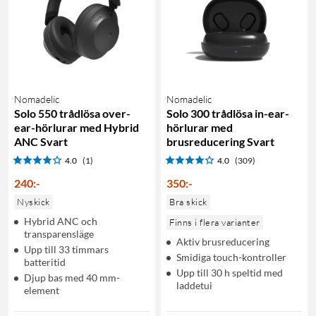
Nomadelic
Nomadelic
Solo 550 trådlösa over-
Solo 300 trådlösa in-ear-
ear-hörlurar med Hybrid
hörlurar med
ANC Svart
brusreducering Svart
4.0
(1)
4.0
(309)
240
:
-
350
:
-
Nyskick
Bra skick
Hybrid ANC och
Finns i flera varianter
transparensläge
Aktiv brusreducering
Upp till 33 timmars
Smidiga touch-kontroller
batteritid
Upp till 30 h speltid med
Djup bas med 40 mm-
laddetui
element