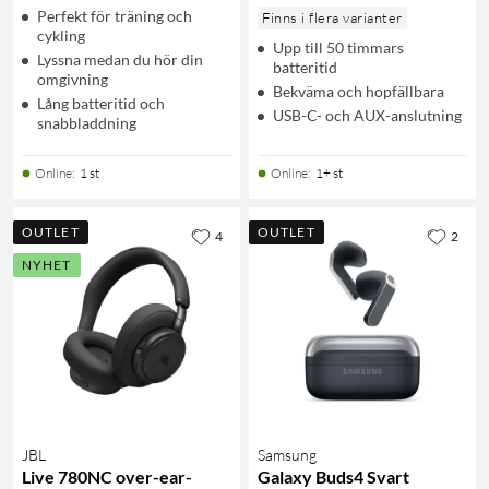
Perfekt för träning och
Finns i flera varianter
cykling
Upp till 50 timmars
Lyssna medan du hör din
batteritid
omgivning
Bekväma och hopfällbara
Lång batteritid och
USB-C- och AUX-anslutning
snabbladdning
Online
:
1 st
Online
:
1+ st
OUTLET
OUTLET
4
2
NYHET
JBL
Samsung
Live 780NC over-ear-
Galaxy Buds4 Svart