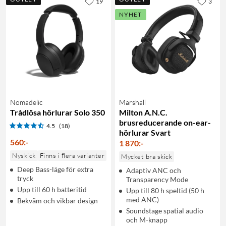
19
3
NYHET
Nomadelic
Marshall
Trådlösa hörlurar Solo 350
Milton A.N.C.
brusreducerande on-ear-
4.5
(18)
hörlurar Svart
560
:
-
1 870
:
-
Nyskick
Finns i flera varianter
Mycket bra skick
Deep Bass-läge för extra
Adaptiv ANC och
tryck
Transparency Mode
Upp till 60 h batteritid
Upp till 80 h speltid (50 h
med ANC)
Bekväm och vikbar design
Soundstage spatial audio
och M-knapp