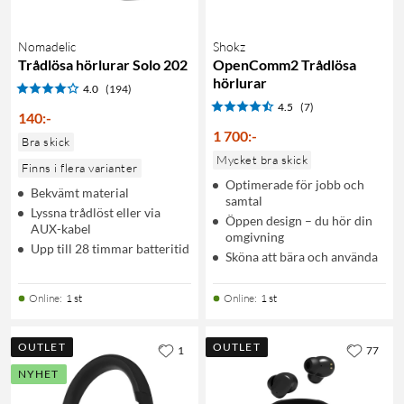
Nomadelic
Shokz
Trådlösa hörlurar Solo 202
OpenComm2 Trådlösa
hörlurar
4.0
(194)
4.5
(7)
140
:
-
1 700
:
-
Bra skick
Mycket bra skick
Finns i flera varianter
Optimerade för jobb och
Bekvämt material
samtal
Lyssna trådlöst eller via
Öppen design – du hör din
AUX-kabel
omgivning
Upp till 28 timmar batteritid
Sköna att bära och använda
Online
:
1 st
Online
:
1 st
OUTLET
OUTLET
1
77
NYHET