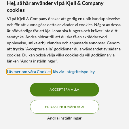
Hej, så här använder vi på Kjell & Company
1 341
:
-
1 350
:
-
cookies
Nyskick
Nyskick
Finns i flera varianter
TalkThru - börja bara prata
Vi på Kjell & Company önskar att ge dig en unik kundupplevelse
så pausas musiken
Upp till 70 h speltid, 50 h
och för att kunna göra detta använder vi cookies. Några av dessa
med ANC
True adaptive-
är nödvändiga för att kjell.com ska fungera och kräver inte ditt
brusreducering och Smart
Adaptiv brusreducering med
samtycke. Andra bidrar till att du ska få en skräddarsydd
Ambient
5 mikrofoner
upplevelse, unika erbjudanden och anpassade annonser. Genom
Upp till 50 timmar speltid
Bluetooth 5.4, multipoint
att trycka "Acceptera alla" godkänner du användandet av sådana
och Auracast
cookies. Du kan också välja vilka cookies du vill godkänna via
länken "Ändra inställningar".
Online
:
5+ st
Online
:
1+ st
Läs mer om våra Cookies
,
läs vår Integritetspolicy
.
OUTLET
OUTLET
58
172
ACCEPTERA ALLA
ENDAST NÖDVÄNDIGA
Filter
Ändra inställningar