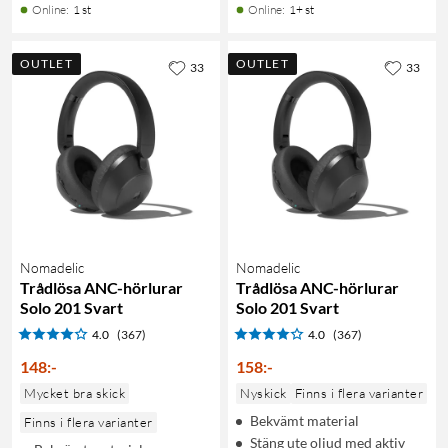
Online
:
1 st
Online
:
1+ st
OUTLET
OUTLET
33
33
Nomadelic
Nomadelic
Trådlösa ANC-hörlurar
Trådlösa ANC-hörlurar
Solo 201 Svart
Solo 201 Svart
4.0
(367)
4.0
(367)
148
:
-
158
:
-
Mycket bra skick
Nyskick
Finns i flera varianter
Bekvämt material
Finns i flera varianter
Stäng ute oljud med aktiv