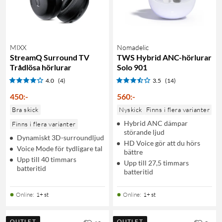
MIXX
Nomadelic
StreamQ Surround TV
TWS Hybrid ANC-hörlurar
Trådlösa hörlurar
Solo 901
4.0
(4)
3.5
(14)
450
:
-
560
:
-
Bra skick
Nyskick
Finns i flera varianter
Hybrid ANC dämpar
Finns i flera varianter
störande ljud
Dynamiskt 3D-surroundljud
HD Voice gör att du hörs
Voice Mode för tydligare tal
bättre
Upp till 40 timmars
Upp till 27,5 timmars
batteritid
batteritid
Online
:
1+ st
Online
:
1+ st
OUTLET
OUTLET