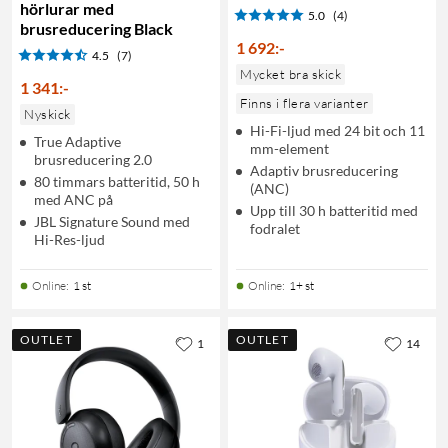
hörlurar med
5.0
(4)
brusreducering Black
1 692
:
-
4.5
(7)
Mycket bra skick
1 341
:
-
Finns i flera varianter
Nyskick
Hi-Fi-ljud med 24 bit och 11
True Adaptive
mm-element
brusreducering 2.0
Adaptiv brusreducering
80 timmars batteritid, 50 h
(ANC)
med ANC på
Upp till 30 h batteritid med
JBL Signature Sound med
fodralet
Hi-Res-ljud
Online
:
1 st
Online
:
1+ st
OUTLET
OUTLET
1
14