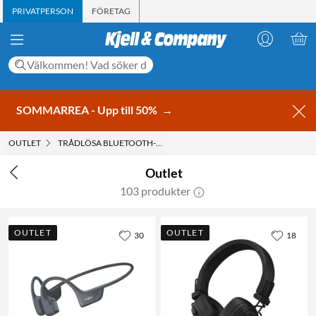
PRIVATPERSON
FÖRETAG
SOMMARREA - Upp till 50%
→
OUTLET
TRÅDLÖSA BLUETOOTH-HÖRLURAR
Outlet
103 produkter
OUTLET
OUTLET
30
18