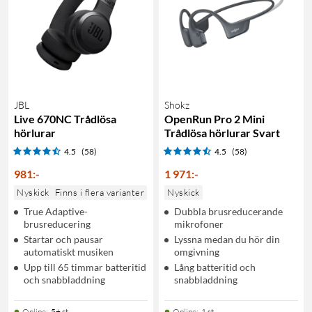
JBL
Shokz
Live 670NC Trådlösa
OpenRun Pro 2 Mini
hörlurar
Trådlösa hörlurar Svart
4.5
(58)
4.5
(58)
981
:
-
1 971
:
-
Nyskick
Finns i flera varianter
Nyskick
True Adaptive-
Dubbla brusreducerande
brusreducering
mikrofoner
Startar och pausar
Lyssna medan du hör din
automatiskt musiken
omgivning
Upp till 65 timmar batteritid
Lång batteritid och
och snabbladdning
snabbladdning
Online
:
5+ st
Online
:
1 st