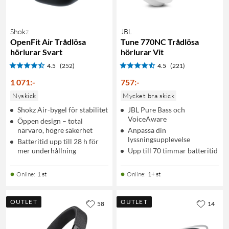
Shokz
JBL
OpenFit Air Trådlösa
Tune 770NC Trådlösa
hörlurar Svart
hörlurar Vit
4.5
(252)
4.5
(221)
1 071
:
-
757
:
-
Nyskick
Mycket bra skick
Shokz Air-bygel för stabilitet
JBL Pure Bass och
VoiceAware
Öppen design – total
närvaro, högre säkerhet
Anpassa din
lyssningsupplevelse
Batteritid upp till 28 h för
mer underhållning
Upp till 70 timmar batteritid
Online
:
1 st
Online
:
1+ st
OUTLET
OUTLET
58
14