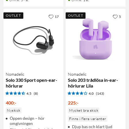
OUTLET
OUTLET
17
5
Nomadelic
Nomadelic
Solo 330 Sport open-ear-
Solo 203 trådlösa in-ear-
hörlurar
hörlurar Lila
4.5
(8)
4.0
(143)
400
:
-
225
:
-
Nyskick
Mycket bra skick
Öppen design – hör
Finns i flera varianter
omgivningen
Djup bas och klart ljud