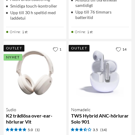
samtidigt
Smidiga touch-kontroller
Upp till 76 timmars
Upp till 30 h speltid med
batteritid
laddetui
Online
:
1 st
Online
:
1 st
OUTLET
OUTLET
1
14
NYHET
Sudio
Nomadelic
K2 trådlösa over-ear-
TWS Hybrid ANC-hörlurar
hörlurar Vit
Solo 901
5.0
(1)
3.5
(14)