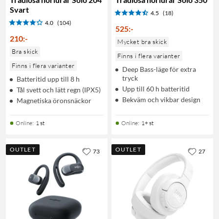
Svart
4.5
(18)
4.0
(104)
525
:
-
210
:
-
Mycket bra skick
Bra skick
Finns i flera varianter
Finns i flera varianter
Deep Bass-läge för extra
tryck
Batteritid upp till 8 h
Upp till 60 h batteritid
Tål svett och lätt regn (IPX5)
Bekväm och vikbar design
Magnetiska öronsnäckor
Online
:
1 st
Online
:
1+ st
OUTLET
OUTLET
73
27