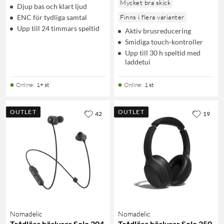
Mycket bra skick
Djup bas och klart ljud
ENC för tydliga samtal
Finns i flera varianter
Upp till 24 timmars speltid
Aktiv brusreducering
Smidiga touch-kontroller
Upp till 30 h speltid med
laddetui
Online
:
1+ st
Online
:
1 st
OUTLET
OUTLET
42
19
Nomadelic
Nomadelic
Trådlösa hörlurar Solo 204
Trådlösa hörlurar Solo 350