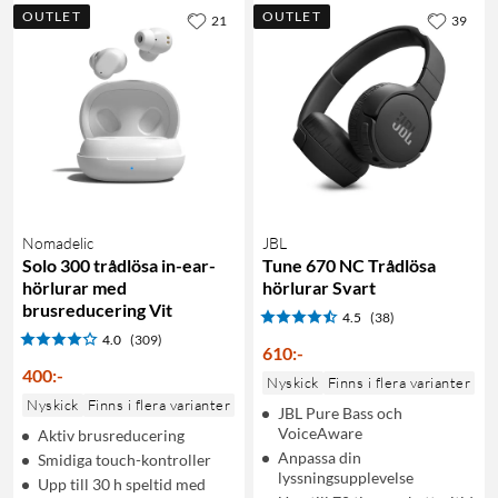
OUTLET
OUTLET
21
39
Nomadelic
JBL
Solo 300 trådlösa in-ear-
Tune 670 NC Trådlösa
hörlurar med
hörlurar Svart
brusreducering Vit
4.5
(38)
4.0
(309)
610
:
-
400
:
-
Nyskick
Finns i flera varianter
Nyskick
Finns i flera varianter
JBL Pure Bass och
VoiceAware
Aktiv brusreducering
Anpassa din
Smidiga touch-kontroller
lyssningsupplevelse
Upp till 30 h speltid med