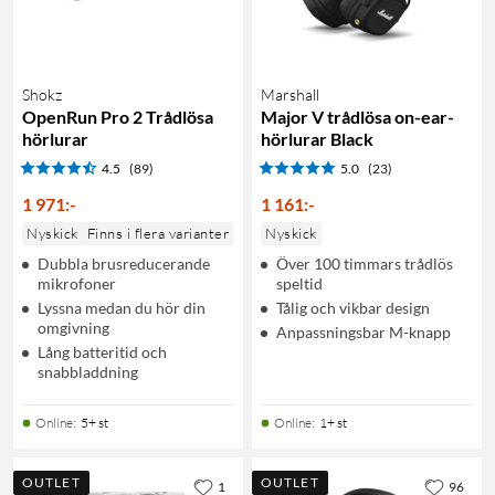
Shokz
Marshall
OpenRun Pro 2 Trådlösa
Major V trådlösa on-ear-
hörlurar
hörlurar Black
4.5
(89)
5.0
(23)
1 971
:
-
1 161
:
-
Nyskick
Finns i flera varianter
Nyskick
Dubbla brusreducerande
Över 100 timmars trådlös
mikrofoner
speltid
Lyssna medan du hör din
Tålig och vikbar design
omgivning
Anpassningsbar M-knapp
Lång batteritid och
snabbladdning
Online
:
5+ st
Online
:
1+ st
OUTLET
OUTLET
1
96