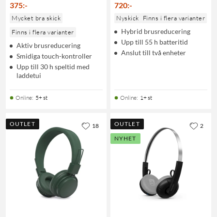
375
:
-
720
:
-
Mycket bra skick
Nyskick
Finns i flera varianter
Hybrid brusreducering
Finns i flera varianter
Upp till 55 h batteritid
Aktiv brusreducering
Anslut till två enheter
Smidiga touch-kontroller
Upp till 30 h speltid med
laddetui
Online
:
5+ st
Online
:
1+ st
OUTLET
OUTLET
18
2
NYHET