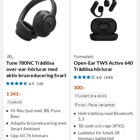
JBL
Nomadelic
Tune 780NC Trådlösa
Open-Ear TWS Active 640
over-ear-hörlurar med
Trådlösa hörlurar
aktiv brusreducering Svart
4.0
(100)
4.5
(18)
300
:
-
1 341
:
-
Mycket bra skick
Nyskick
Finns i flera varianter
Hi-Res-ljud med JBL Pure
Helt trådlösa med Bluetooth
Bass
5.3
Adaptiv brusreducering med
Tål svett och regn (IPX5)
Smart Ambient
Laddetui för totalt 28
Upp till 76 timmars
timmars batteritid