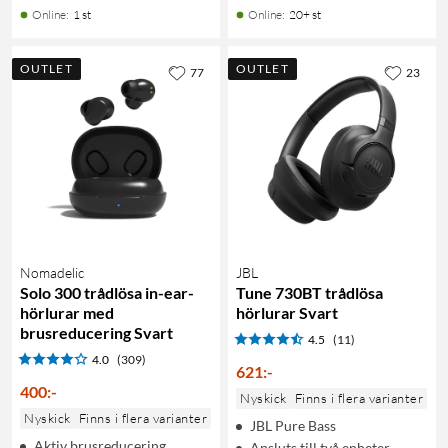
Online
:
1 st
Online
:
20+ st
OUTLET
OUTLET
77
23
Nomadelic
JBL
Solo 300 trådlösa in-ear-
Tune 730BT trådlösa
hörlurar med
hörlurar Svart
brusreducering Svart
4.5
(11)
4.0
(309)
621
:
-
400
:
-
Nyskick
Finns i flera varianter
Nyskick
Finns i flera varianter
JBL Pure Bass
Aktiv brusreducering
Ansluts till två enheter