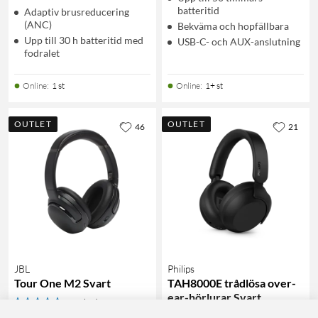
batteritid
Adaptiv brusreducering
(ANC)
Bekväma och hopfällbara
Upp till 30 h batteritid med
USB-C- och AUX-anslutning
fodralet
Online
:
1 st
Online
:
1+ st
OUTLET
OUTLET
46
21
JBL
Philips
Tour One M2 Svart
TAH8000E trådlösa over-
ear-hörlurar Svart
4.5
(35)
4.5
(3)