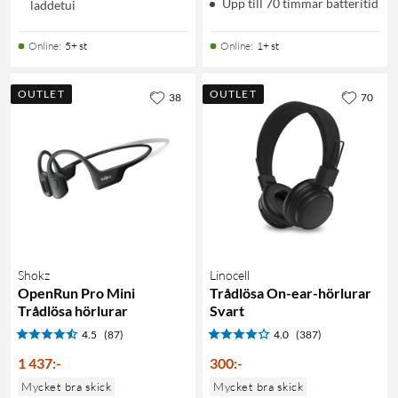
Upp till 70 timmar batteritid
laddetui
Online
:
5+ st
Online
:
1+ st
OUTLET
OUTLET
38
70
Shokz
Linocell
OpenRun Pro Mini
Trådlösa On-ear-hörlurar
Trådlösa hörlurar
Svart
4.5
(87)
4.0
(387)
1 437
:
-
300
:
-
Mycket bra skick
Mycket bra skick