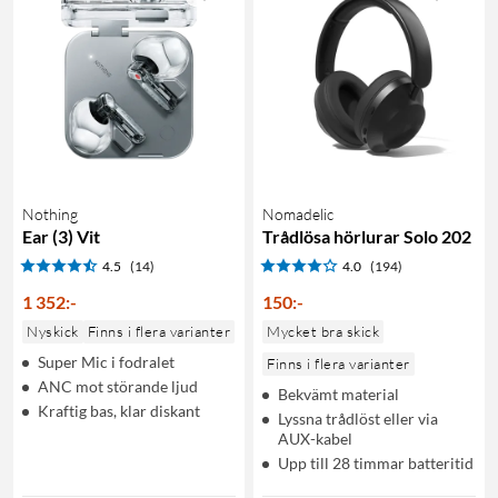
Nothing
Nomadelic
Ear (3) Vit
Trådlösa hörlurar Solo 202
4.5
(14)
4.0
(194)
1 352
:
-
150
:
-
Nyskick
Finns i flera varianter
Mycket bra skick
Super Mic i fodralet
Finns i flera varianter
ANC mot störande ljud
Bekvämt material
Kraftig bas, klar diskant
Lyssna trådlöst eller via
AUX-kabel
Upp till 28 timmar batteritid