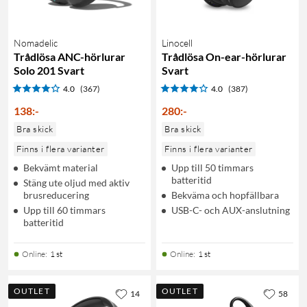
Nomadelic
Linocell
Trådlösa ANC-hörlurar
Trådlösa On-ear-hörlurar
Solo 201 Svart
Svart
4.0
(367)
4.0
(387)
138
:
-
280
:
-
Bra skick
Bra skick
Finns i flera varianter
Finns i flera varianter
Bekvämt material
Upp till 50 timmars
batteritid
Stäng ute oljud med aktiv
brusreducering
Bekväma och hopfällbara
Upp till 60 timmars
USB-C- och AUX-anslutning
batteritid
Online
:
1 st
Online
:
1 st
OUTLET
OUTLET
14
58