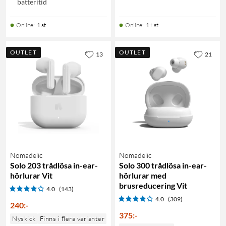
batteritid
Online
:
1 st
Online
:
1+ st
OUTLET
OUTLET
13
21
Nomadelic
Nomadelic
Solo 203 trådlösa in-ear-
Solo 300 trådlösa in-ear-
hörlurar Vit
hörlurar med
brusreducering Vit
4.0
(143)
4.0
(309)
240
:
-
375
:
-
Nyskick
Finns i flera varianter