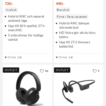
720
:
-
490
:
-
Nyskick
Bra skick
Hybrid ANC och separat
Finns i flera varianter
ambient-läge
Hybrid ANC dämpar
Upp till 60 h speltid, 27 h
störande ljud
med ANC
HD Voice gör att du hörs
5 mikrofoner för tydliga
bättre
samtal
Upp till 27,5 timmars
batteritid
Online
:
1 st
Online
:
1 st
OUTLET
OUTLET
96
9