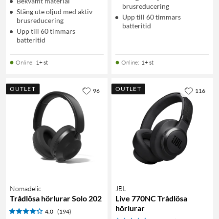
Bekvämt material
brusreducering
Stäng ute oljud med aktiv
Upp till 60 timmars
brusreducering
batteritid
Upp till 60 timmars
batteritid
Online
:
1+ st
Online
:
1+ st
OUTLET
OUTLET
96
116
Nomadelic
JBL
Trådlösa hörlurar Solo 202
Live 770NC Trådlösa
hörlurar
4.0
(194)