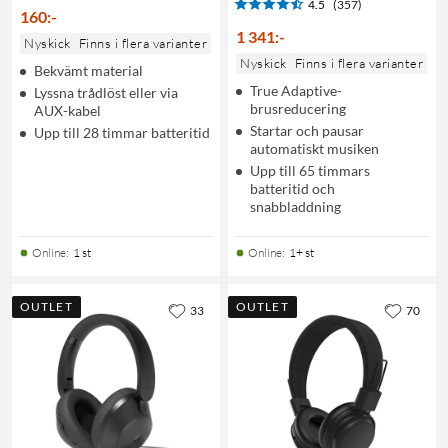
4.5
(357)
160
:
-
1 341
:
-
Nyskick
Finns i flera varianter
Nyskick
Finns i flera varianter
Bekvämt material
True Adaptive-
Lyssna trådlöst eller via
brusreducering
AUX-kabel
Startar och pausar
Upp till 28 timmar batteritid
automatiskt musiken
Upp till 65 timmars
batteritid och
snabbladdning
Online
:
1 st
Online
:
1+ st
OUTLET
OUTLET
33
70