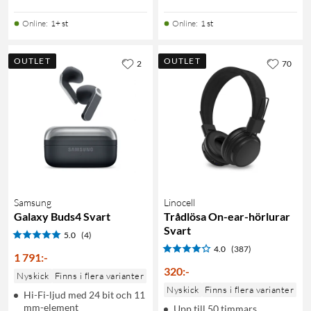
Online
:
1+ st
Online
:
1 st
OUTLET
OUTLET
2
70
Samsung
Linocell
Galaxy Buds4 Svart
Trådlösa On-ear-hörlurar
Svart
5.0
(4)
4.0
(387)
1 791
:
-
320
:
-
Nyskick
Finns i flera varianter
Nyskick
Finns i flera varianter
Hi-Fi-ljud med 24 bit och 11
mm-element
Upp till 50 timmars