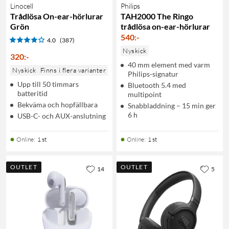
Linocell
Philips
Trådlösa On-ear-hörlurar
TAH2000 The Ringo
Grön
trådlösa on-ear-hörlurar
540
:
-
4.0
(387)
Nyskick
320
:
-
40 mm element med varm
Nyskick
Finns i flera varianter
Philips-signatur
Upp till 50 timmars
Bluetooth 5.4 med
batteritid
multipoint
Bekväma och hopfällbara
Snabbladdning – 15 min ger
6 h
USB-C- och AUX-anslutning
Online
:
1 st
Online
:
1 st
OUTLET
OUTLET
14
5