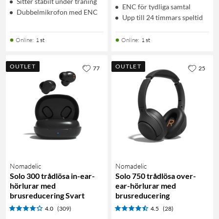
Sitter stabilt under träning
ENC för tydliga samtal
Dubbelmikrofon med ENC
Upp till 24 timmars speltid
Online
:
1 st
Online
:
1 st
OUTLET
OUTLET
77
25
Nomadelic
Nomadelic
Solo 300 trådlösa in-ear-
Solo 750 trådlösa over-
hörlurar med
ear-hörlurar med
brusreducering Svart
brusreducering
4.0
(309)
4.5
(28)