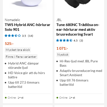
Nomadelic
JBL
TWS Hybrid ANC-hörlurar
Tune 680NC Trådlösa on-
Solo 901
ear-hörlurar med aktiv
brusreducering Svart
3.5
(14)
4.5
(3)
525
:
-
1 071
:
-
Mycket bra skick
Nyskick
Finns i flera varianter
Hi-Res-ljud med JBL Pure
Hybrid ANC dämpar
Bass
störande ljud
Adaptiv brusreducering med
HD Voice gör att du hörs
Smart Ambient
bättre
Upp till 76 timmars
Upp till 27,5 timmars
batteritid
batteritid
Online
:
1+ st
Online
:
1+ st