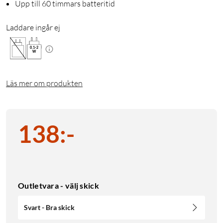
Upp till 60 timmars batteritid
Laddare ingår ej
0.1
-
2
W
Läs mer om produkten
138
:
-
Outletvara - välj skick
Svart - Bra skick