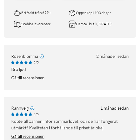
Fri frakt från 599:-
Öppet köp i 100 dagar
Snabba leveranser
Hämta i butik, GRATIS!
Rosenblomma
2 månader sedan
5/5
Bra ljud
Gå till recensionen
Rannveig
1 månad sedan
5/5
Köpte till barnen inför sommarlovet, och de har fungerat
utmärkt! Kvaliteten i förhållande till priset är okej.
Gå till recensionen