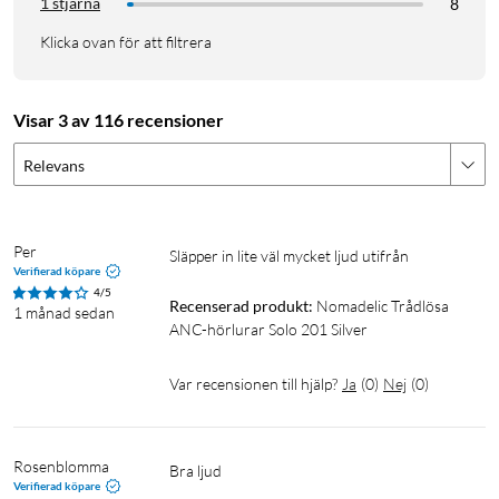
1 stjärna
8
Bluetooth-version: 5.3
Batteritid, ANC AV: 60 h
Klicka ovan för att filtrera
Batteritid, ANC PÅ: 40 h
Uppladdningstid: ca 2 h
Räckvidd: ca 10 m
Visar 3 av 116 recensioner
Brusreducering: 20dB+/-3dB
Relevans
Laddning: 5 V/0,5 A
Vikt: 230 g
Levereras med USB-C-kabel och AUX-kabel
Per
Släpper in lite väl mycket ljud utifrån 
Verifierad köpare
4/5
Recenserad produkt:
Nomadelic Trådlösa 
1 månad sedan
ANC-hörlurar Solo 201 Silver
Var recensionen till hjälp?
Ja
(
0
)
Nej
(
0
)
Rosenblomma
Bra ljud
Verifierad köpare