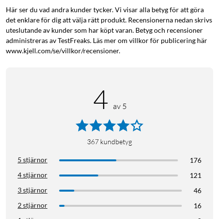
Här ser du vad andra kunder tycker. Vi visar alla betyg för att göra
det enklare för dig att välja rätt produkt. Recensionerna nedan skrivs
uteslutande av kunder som har köpt varan. Betyg och recensioner
administreras av TestFreaks. Läs mer om villkor för publicering här
www.kjell.com/se/villkor/recensioner.
Lång batteritid
Med en trådlös speltid på hela 60 timmar (40 timmar med
brusreducering) räcker Nomadelic Solo 201 för alla dina
4
äventyr. Slut på batteri mitt under ljudboken? Anslut den
medföljande ljudkabeln och fortsätt lyssna (vid
av 5
kabelanslutning inaktiveras ANC-läget och mikrofonen).
367
kundbetyg
5 stjärnor
176
4 stjärnor
121
Specifikationer
3 stjärnor
46
Högtalarelement: 40 mm
2 stjärnor
16
Impedans: 32 Ω+/-15% At 1KHZ