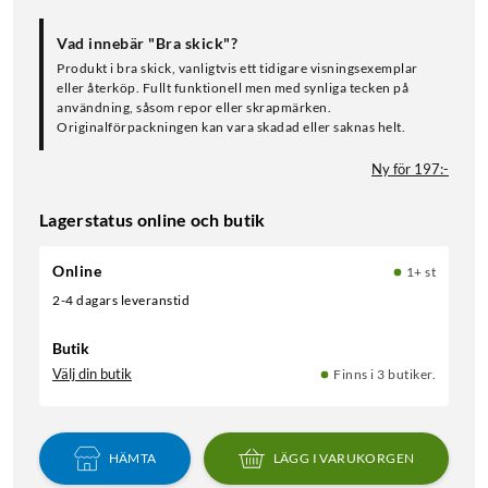
Vad innebär "Bra skick"?
Produkt i bra skick, vanligtvis ett tidigare visningsexemplar
eller återköp. Fullt funktionell men med synliga tecken på
användning, såsom repor eller skrapmärken.
Originalförpackningen kan vara skadad eller saknas helt.
Ny för 197:-
Lagerstatus online och butik
Online
1+ st
2-4 dagars leveranstid
Butik
Välj din butik
Finns i 3 butiker.
HÄMTA
LÄGG I VARUKORGEN