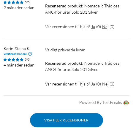
5/5
Recenserad produkt:
Nomadelic Trådlösa 
2 månader sedan
ANC-hörlurar Solo 201 Silver
Var recensionen till hjälp?
Ja
(
0
)
Nej
(
0
)
Noise canceling
ANC
Kontorsheadset
Karin-Steina K
Verifierad köpare
5/5
Recenserad produkt:
Nomadelic Trådlösa 
4 månader sedan
ANC-hörlurar Solo 201 Silver
Var recensionen till hjälp?
Ja
(
0
)
Nej
(
0
)
Powered By TestFreaks
VISA FLER RECENSIONER