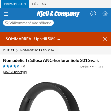
PRIVATPERSON
FÖRETAG
SOMMARREA - Upp till 50%
→
OUTLET
NOMADELIC TRÅDLÖSA ANC-HÖRLURAR SOLO 201 SVART
Nomadelic Trådlösa ANC-hörlurar Solo 201 Svart
4.0
Artikelnr: 65400-C
(367 kundbetyg)