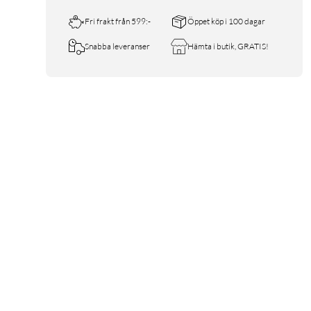
Fri frakt från 599:-
Öppet köp i 100 dagar
Snabba leveranser
Hämta i butik, GRATIS!