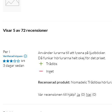
Specifikationer
Högtalarelement: 40 mm
Visar 5 av 72 recensioner
Impedans: 16 Ω+/-15% At 1KHZ
Bluetooth-version: 5.3
Batteritid: 28 h
Uppladdningstid: ca 3 h
Per I
Använder lurarna till att lyssna på ljudböcker.

Räckvidd: ca 10 m
Verifierad köpare
Då funkar hörlurarna helt okej för det priset.
Laddning: 5 V/1 A
3/5
Trådlös
3 dagar sedan
Vikt: 190 g
Inget
Levereras med USB-C-kabel och AUX-kabel (1m)
Recenserad produkt:
Nomadelic Trådlösa hörlur
Var recensionen till hjälp?
Ja
(
0
)
Nej
(
0
)