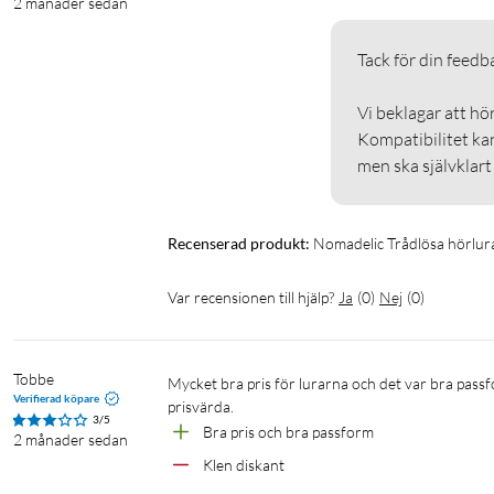
2 månader sedan
Tack för din feedback
Vi beklagar att hö
Kompatibilitet kan
men ska självklart
Recenserad produkt:
Nomadelic Trådlösa hörlur
Var recensionen till hjälp?
Ja
(
0
)
Nej
(
0
)
Tobbe
Mycket bra pris för lurarna och det var bra passform. Tyvärr var diskanten lite klen men överlag är lurarna mycket 
Verifierad köpare
prisvärda.
3/5
Bra pris och bra passform
2 månader sedan
Klen diskant