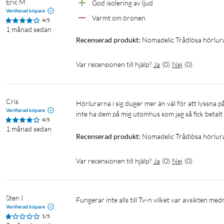
Eric M
God isolering av ljud
Verifierad köpare
Varmt om öronen
4/5
1 månad sedan
Recenserad produkt:
Nomadelic Trådlösa hörlur
Var recensionen till hjälp?
Ja
(
0
)
Nej
(
0
)
Cris
Hörlurarna i sig duger mer än väl för att lyssna på radio eller talbok. Men designen är något så vansinnigt ful att jag skulle 
Verifierad köpare
inte ha dem på mig utomhus som jag så fick betalt
4/5
1 månad sedan
Recenserad produkt:
Nomadelic Trådlösa hörlur
Var recensionen till hjälp?
Ja
(
0
)
Nej
(
0
)
Sten I
Fungerar inte alls till Tv-n vilket var avsikten med
Verifierad köpare
1/5