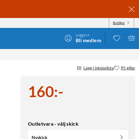
Butiker
Logga in
Bli medlem
Lägg i inköpslista
95 gillar
160
:
-
Outletvara - välj skick
Nyskick