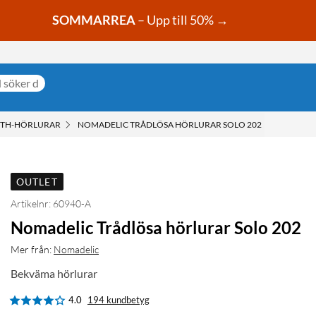
SOMMARREA
– Upp till 50% →
OTH-HÖRLURAR
NOMADELIC TRÅDLÖSA HÖRLURAR SOLO 202
OUTLET
Artikelnr: 60940-A
Nomadelic Trådlösa hörlurar Solo 202
Mer från:
Nomadelic
Bekväma hörlurar
4.0
194 kundbetyg