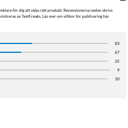
enklare för dig att välja rätt produkt. Recensionerna nedan skrivs
istreras av TestFreaks. Läs mer om villkor för publicering här
83
67
25
r endast 190 g och har mjukt vadderade öronkåpor av konstläder
9
bar design tar de även mindre plats i väskan.
10
alla hela dagen - och lite till! Slut på batteri mitt under
 (vid kabelanslutning inaktiveras mikrofonen).