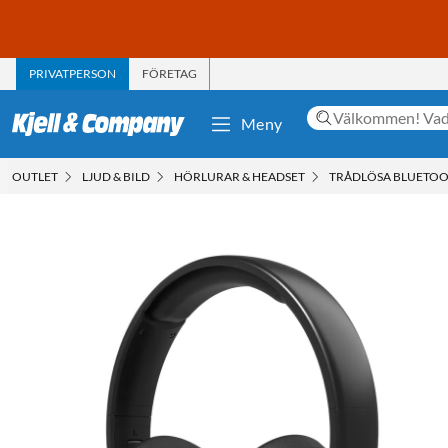
PRIVATPERSON
FÖRETAG
Meny
OUTLET
LJUD & BILD
HÖRLURAR & HEADSET
TRÅDLÖSA BLUETO