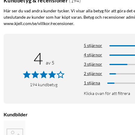
Kundbetyg & recensioner
(
194
)
Här ser du vad andra kunder tycker. Vi visar alla betyg för att göra det 
uteslutande av kunder som har köpt varan. Betyg och recensioner admin
www.kjell.com/se/villkor/recensioner.
5 stjärnor
4
4 stjärnor
av 5
Bekväma hörlurar med låg vikt
3 stjärnor
Nomadelic Solo 202 är gjorda för att lyssna länge med. De väge
2 stjärnor
för bekväm användning under flygresan eller pendlingen. Med vik
1 stjärna
194
kundbetyg
Klicka ovan för att filtrera
Lång batteritid
Med en trådlös speltid på 28 timmar räcker Nomadelic Solo 202 för 
ljudboken? Anslut den medföljande ljudkabel och fortsätt lyssna
Kundbilder