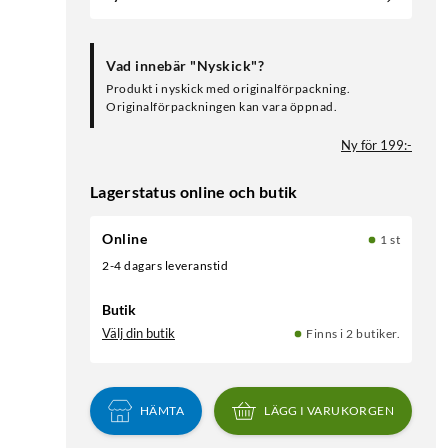
Vad innebär "Nyskick"?
Produkt i nyskick med originalförpackning.
Originalförpackningen kan vara öppnad.
Ny för 199:-
Lagerstatus online och butik
Online
1 st
2-4 dagars leveranstid
Butik
Välj din butik
Finns i 2 butiker.
HÄMTA
LÄGG I VARUKORGEN