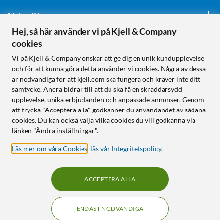
Aktuellt
Hej, så här använder vi på Kjell & Company
cookies
Följ oss
Vi på Kjell & Company önskar att ge dig en unik kundupplevelse
och för att kunna göra detta använder vi cookies. Några av dessa
är nödvändiga för att kjell.com ska fungera och kräver inte ditt
samtycke. Andra bidrar till att du ska få en skräddarsydd
Handla från:
upplevelse, unika erbjudanden och anpassade annonser. Genom
att trycka "Acceptera alla" godkänner du användandet av sådana
Sverige
cookies. Du kan också välja vilka cookies du vill godkänna via
Norge
länken "Ändra inställningar".
Läs mer om våra Cookies
,
läs vår Integritetspolicy
.
ACCEPTERA ALLA
ENDAST NÖDVÄNDIGA
KUNSKAP OCH TILLBEHÖR TILL