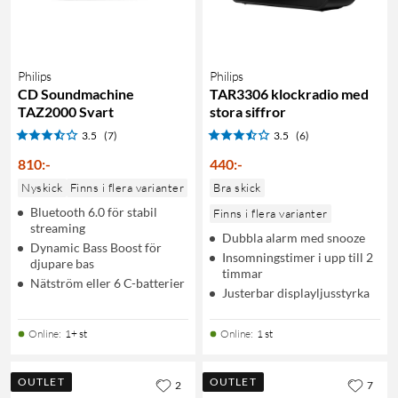
Philips
Philips
CD Soundmachine
TAR3306 klockradio med
TAZ2000 Svart
stora siffror
3.5
(7)
3.5
(6)
810
:
-
440
:
-
Nyskick
Finns i flera varianter
Bra skick
Bluetooth 6.0 för stabil
Finns i flera varianter
streaming
Dubbla alarm med snooze
Dynamic Bass Boost för
Insomningstimer i upp till 2
djupare bas
timmar
Nätström eller 6 C-batterier
Justerbar displayljusstyrka
Online
:
1+ st
Online
:
1 st
OUTLET
OUTLET
2
7