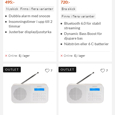
495
:
-
720
:
-
Nyskick
Finns i flera varianter
Bra skick
Dubbla alarm med snooze
Finns i flera varianter
Insomningstimer i upp till 2
Bluetooth 6.0 för stabil
timmar
streaming
Justerbar displayljusstyrka
Dynamic Bass Boost för
djupare bas
Nätström eller 6 C-batterier
Online
:
Ej i lager
Online
:
Ej i lager
OUTLET
OUTLET
7
7