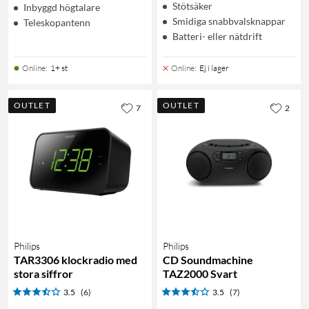
Stötsäker
Inbyggd högtalare
Smidiga snabbvalsknappar
Teleskopantenn
Batteri- eller nätdrift
Online
:
1+ st
Online
:
Ej i lager
OUTLET
OUTLET
7
2
Philips
Philips
TAR3306 klockradio med
CD Soundmachine
stora siffror
TAZ2000 Svart
3.5
(6)
3.5
(7)