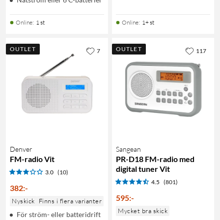
Online
:
1 st
Online
:
1+ st
OUTLET
OUTLET
7
117
Denver
Sangean
FM-radio Vit
PR-D18 FM-radio med
digital tuner Vit
3.0
(10)
4.5
(801)
382
:
-
595
:
-
Nyskick
Finns i flera varianter
Mycket bra skick
För ström- eller batteridrift