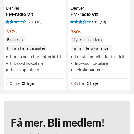
Denver
Denver
FM-radio Vit
FM-radio Vit
3.0
(10)
3.0
(10)
337
:
-
360
:
-
Bra skick
Mycket bra skick
Finns i flera varianter
Finns i flera varianter
För ström- eller batteridrift
För ström- eller batteridrift
Inbyggd högtalare
Inbyggd högtalare
Teleskopantenn
Teleskopantenn
Online
:
Ej i lager
Online
:
Ej i lager
Få mer. Bli medlem!