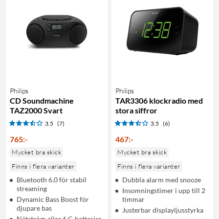
Philips
Philips
CD Soundmachine
TAR3306 klockradio med
TAZ2000 Svart
stora siffror
3.5
(7)
3.5
(6)
765
:
-
467
:
-
Mycket bra skick
Mycket bra skick
Finns i flera varianter
Finns i flera varianter
Bluetooth 6.0 för stabil
Dubbla alarm med snooze
streaming
Insomningstimer i upp till 2
Dynamic Bass Boost för
timmar
djupare bas
Justerbar displayljusstyrka
Nätström eller 6 C-batterier