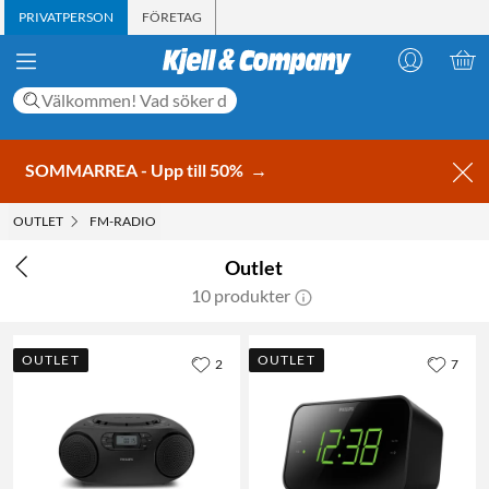
PRIVATPERSON
FÖRETAG
SOMMARREA - Upp till 50%
→
OUTLET
FM-RADIO
Outlet
10 produkter
OUTLET
OUTLET
2
7