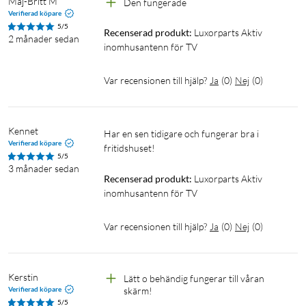
Maj-Britt M
Den fungerade
Verifierad köpare
5/5
Recenserad produkt:
Luxorparts Aktiv 
2 månader sedan
inomhusantenn för TV
Var recensionen till hjälp?
Ja
(
0
)
Nej
(
0
)
Kennet
Har en sen tidigare och fungerar bra i 
Verifierad köpare
fritidshuset!
5/5
3 månader sedan
Recenserad produkt:
Luxorparts Aktiv 
inomhusantenn för TV
Var recensionen till hjälp?
Ja
(
0
)
Nej
(
0
)
Kerstin
Lätt o behändig fungerar till våran 
Verifierad köpare
skärm! 
5/5