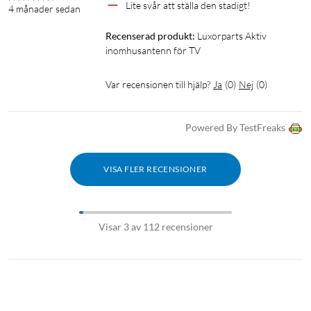
Lite svår att ställa den stadigt! 
4 månader sedan
Recenserad produkt:
Luxorparts Aktiv 
inomhusantenn för TV
Var recensionen till hjälp?
Ja
(
0
)
Nej
(
0
)
Powered By TestFreaks
VISA FLER RECENSIONER
Visar 3 av 112 recensioner