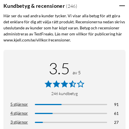
Kundbetyg & recensioner
(
246
)
Här ser du vad andra kunder tycker. Vi visar alla betyg för att göra
det enklare för dig att välja rätt produkt. Recensionerna nedan skrivs
uteslutande av kunder som har köpt varan. Betyg och recensioner
administreras av TestFreaks. Läs mer om villkor för publicering här
www.kjell.com/se/villkor/recensioner.
3.5
av 5
246
kundbetyg
5 stjärnor
91
4 stjärnor
61
3 stjärnor
27