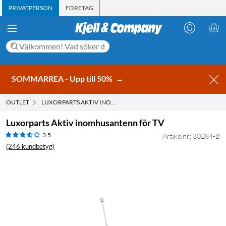
PRIVATPERSON
FÖRETAG
SOMMARREA - Upp till 50%
→
OUTLET
LUXORPARTS AKTIV INOMHUSANTENN FÖR TV
Luxorparts Aktiv inomhusantenn för TV
3.5
Artikelnr: 30284-B
(246 kundbetyg)