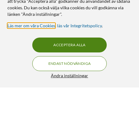
att trycka "Acceptera alla" godkänner du användandet av sådana
cookies. Du kan också välja vilka cookies du vill godkänna via
länken "Ändra inställningar".
Läs mer om våra Cookies
,
läs vår Integritetspolicy
.
ACCEPTERA ALLA
ENDAST NÖDVÄNDIGA
Ändra inställningar
Luxorparts Tunn inomhusantenn UHF/VHF
225:-
4/5
HÄMTA
LÄGG I VARUKORGEN