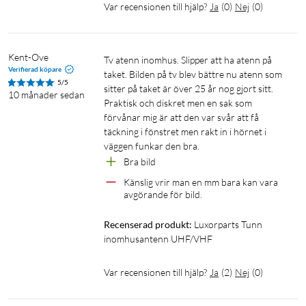
Var recensionen till hjälp?
Ja
(
0
)
Nej
(
0
)
Kent-Ove
Tv atenn inomhus. Slipper att ha atenn på 
Verifierad köpare
taket. Bilden på tv blev bättre nu atenn som 
5/5
sitter på taket är över 25 år nog gjort sitt. 
10 månader sedan
Praktisk och diskret men en sak som 
förvånar mig är att den var svår att få 
täckning i fönstret men rakt in i hörnet i 
väggen funkar den bra. 
Bra bild
Känslig vrir man en mm bara kan vara 
avgörande för bild.
Recenserad produkt:
Luxorparts Tunn 
inomhusantenn UHF/VHF
Var recensionen till hjälp?
Ja
(
2
)
Nej
(
0
)