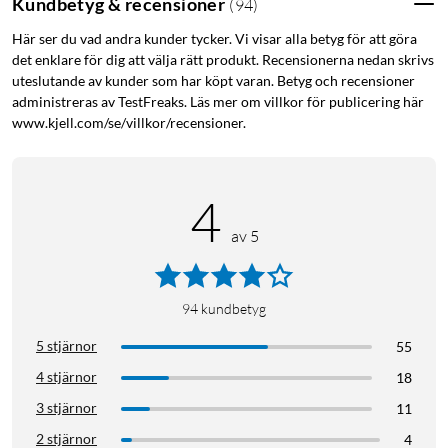
Kundbetyg & recensioner
(
94
)
Här ser du vad andra kunder tycker. Vi visar alla betyg för att göra
det enklare för dig att välja rätt produkt. Recensionerna nedan skrivs
uteslutande av kunder som har köpt varan. Betyg och recensioner
administreras av TestFreaks. Läs mer om villkor för publicering här
www.kjell.com/se/villkor/recensioner.
4
av 5
94
kundbetyg
5 stjärnor
55
4 stjärnor
18
3 stjärnor
11
2 stjärnor
4