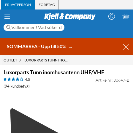
PRIVATPERSON
FÖRETAG
SOMMARREA - Upp till 50%
→
OUTLET
LUXORPARTS TUNN INOMHUSANTENN UHF/VHF
Luxorparts Tunn inomhusantenn UHF/VHF
4.0
Artikelnr: 30647-B
(94 kundbetyg)