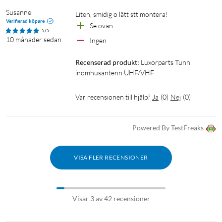
Susanne
Liten, smidig o lätt stt montera!
Verifierad köpare
Se ovan
5/5
10 månader sedan
Ingen
Recenserad produkt:
Luxorparts Tunn 
inomhusantenn UHF/VHF
Var recensionen till hjälp?
Ja
(
0
)
Nej
(
0
)
Powered By TestFreaks
VISA FLER RECENSIONER
Visar 3 av 42 recensioner