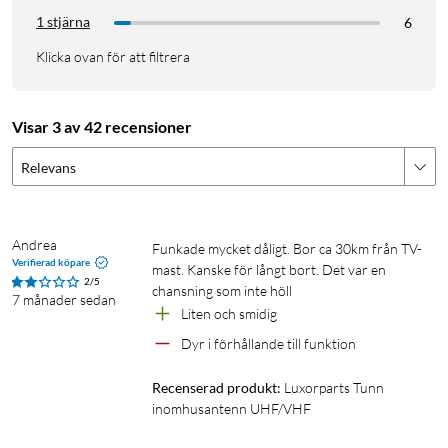
1 stjärna
6
Klicka ovan för att filtrera
Visar 3 av 42 recensioner
Relevans
Andrea
Funkade mycket dåligt. Bor ca 30km från TV-
Verifierad köpare
mast. Kanske för långt bort. Det var en 
2/5
chansning som inte höll
7 månader sedan
Liten och smidig
Dyr i förhållande till funktion
Recenserad produkt:
Luxorparts Tunn 
inomhusantenn UHF/VHF