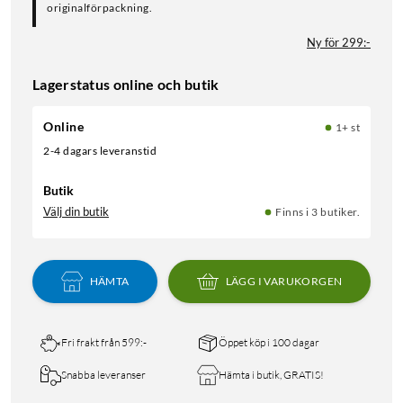
originalförpackning.
Ny för 299:-
Lagerstatus online och butik
Online
1+ st
2-4 dagars leveranstid
Butik
Välj din butik
Finns i 3 butiker.
HÄMTA
LÄGG I VARUKORGEN
Fri frakt från 599:-
Öppet köp i 100 dagar
Snabba leveranser
Hämta i butik, GRATIS!