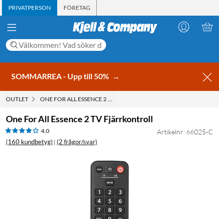
PRIVATPERSON
FÖRETAG
SOMMARREA - Upp till 50%
→
OUTLET
ONE FOR ALL ESSENCE 2 TV FJÄRRKONTROLL
One For All Essence 2 TV Fjärrkontroll
4.0
Artikelnr: 66025-C
(160 kundbetyg)
(2 frågor/svar)
|