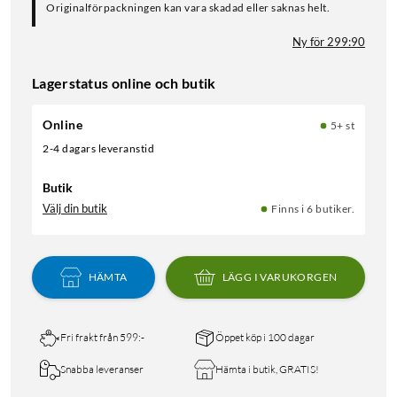
Originalförpackningen kan vara skadad eller saknas helt.
Ny för 299:90
Lagerstatus online och butik
Online
5+ st
2-4 dagars leveranstid
Butik
Välj din butik
Finns i 6 butiker.
HÄMTA
LÄGG I VARUKORGEN
Fri frakt från 599:-
Öppet köp i 100 dagar
Snabba leveranser
Hämta i butik, GRATIS!