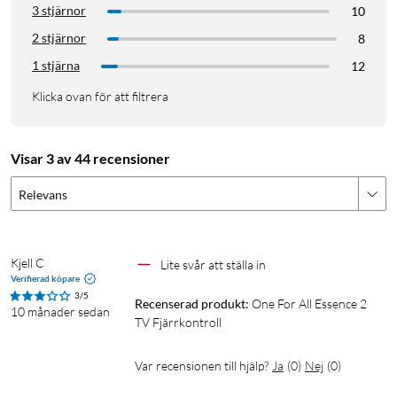
3 stjärnor
10
2 stjärnor
8
1 stjärna
12
Klicka ovan för att filtrera
Visar 3 av 44 recensioner
Relevans
Kjell C
Lite svår att ställa in
Verifierad köpare
3/5
Recenserad produkt:
One For All Essence 2 
10 månader sedan
TV Fjärrkontroll
Var recensionen till hjälp?
Ja
(
0
)
Nej
(
0
)