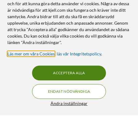
och för att kunna göra detta använder vi cookies. Några av dessa
är nödvändiga för att kjell.com ska fungera och kräver inte ditt
samtycke. Andra bidrar till att du ska få en skräddarsydd
upplevelse, unika erbjudanden och anpassade annonser. Genom
att trycka "Acceptera alla" godkänner du användandet av sådana
cookies. Du kan också välja vilka cookies du vill godkänna via
länken "Ändra inställningar".
Läs mer om våra Cookies
,
läs vår Integritetspolicy
.
ACCEPTERA ALLA
ENDAST NÖDVÄNDIGA
Ändra inställningar
One For All Essence 2 TV Fjärrkontroll
225:-
4/5