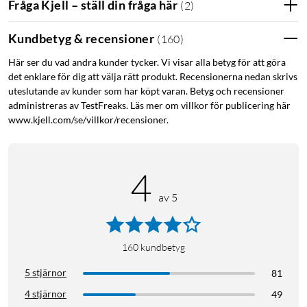
Fråga Kjell – ställ din fråga här
(
2
)
Kundbetyg & recensioner
(
160
)
Här ser du vad andra kunder tycker. Vi visar alla betyg för att göra
det enklare för dig att välja rätt produkt. Recensionerna nedan skrivs
uteslutande av kunder som har köpt varan. Betyg och recensioner
administreras av TestFreaks. Läs mer om villkor för publicering här
www.kjell.com/se/villkor/recensioner.
4
av 5
160
kundbetyg
5 stjärnor
81
4 stjärnor
49