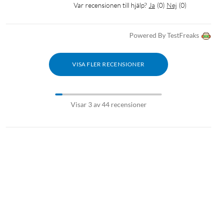
Var recensionen till hjälp?
Ja
(
0
)
Nej
(
0
)
Powered By TestFreaks
VISA FLER RECENSIONER
Visar 3 av 44 recensioner