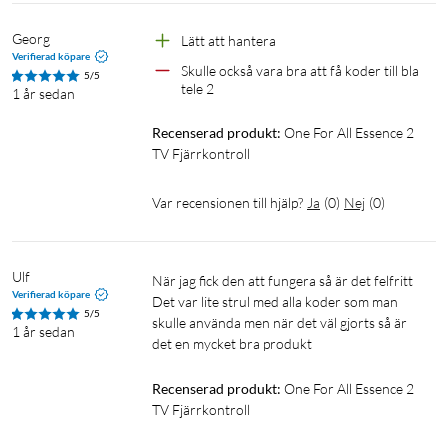
Georg
Lätt att hantera
Verifierad köpare
Skulle också vara bra att få koder till bla 
5/5
tele 2
1 år sedan
Recenserad produkt:
One For All Essence 2 
TV Fjärrkontroll
Var recensionen till hjälp?
Ja
(
0
)
Nej
(
0
)
Ulf
När jag fick den att fungera så är det felfritt

Verifierad köpare
Det var lite strul med alla koder som man 
5/5
skulle använda men när det väl gjorts så är 
1 år sedan
det en mycket bra produkt 
Recenserad produkt:
One For All Essence 2 
TV Fjärrkontroll