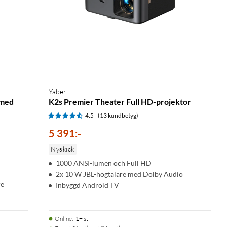
Yaber
 med
K2s Premier Theater Full HD-projektor
4.5
(13 kundbetyg)
5 391
:
-
Nyskick
1000 ANSI-lumen och Full HD
2x 10 W JBL-högtalare med Dolby Audio
re
Inbyggd Android TV
Online
:
1+ st