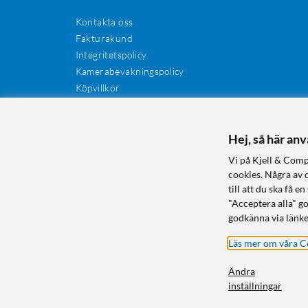
Kontakta oss
Fakturakund
Integritetspolicy
Kamerabevakningspolicy
Köpvillkor
Återkallelser
Cookies
Recensioner
Hej, så här an
Manualer och drivrutiner
Vi på Kjell & Comp
Retur och reklamation
cookies. Några av 
till att du ska få
"Acceptera alla" g
godkänna via länke
Läs mer om våra C
Ändra
inställningar