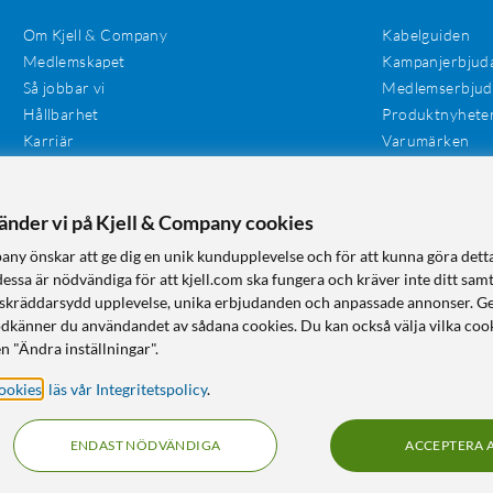
Om Kjell & Company
Kabelguiden
Medlemskapet
Kampanjerbjud
Så jobbar vi
Medlemserbju
Hållbarhet
Produktnyhete
Karriär
Varumärken
Våra butiker
Investerare
Tillgänglighet
vänder vi på Kjell & Company cookies
any önskar att ge dig en unik kundupplevelse och för att kunna göra dett
dessa är nödvändiga för att kjell.com ska fungera och kräver inte ditt sam
 en skräddarsydd upplevelse, unika erbjudanden och anpassade annonser. G
odkänner du användandet av sådana cookies. Du kan också välja vilka cook
n "Ändra inställningar".
ookies
,
läs vår Integritetspolicy
.
ENDAST NÖDVÄNDIGA
ACCEPTERA 
KUNSKAP OCH TILLBEHÖR TILL HEMELEKTRONIK