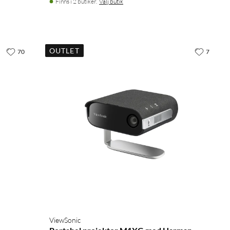
Finns i 2 butiker.
Välj butik
OUTLET
70
7
ViewSonic