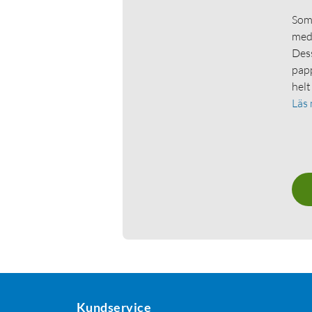
Som 
medl
Dess
papp
helt
Läs
Kundservice