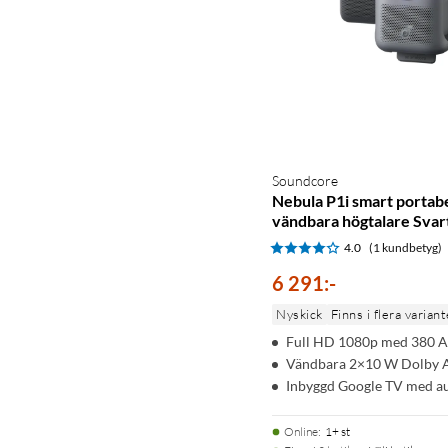
Soundcore
Nebula P1i smart portab
vändbara högtalare Svar
4.0
(1 kundbetyg)
6 291
:
-
Nyskick
Finns i flera variant
Full HD 1080p med 380 
Vändbara 2×10 W Dolby A
Inbyggd Google TV med a
Online
:
1+ st