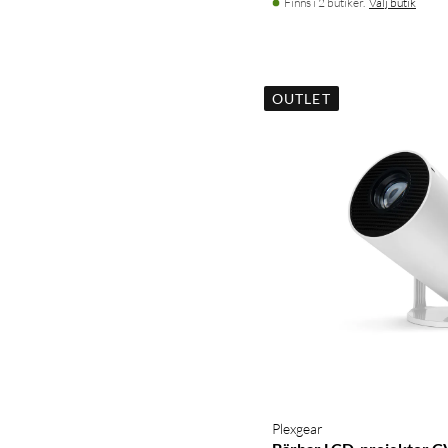
Finns i 2 butiker.
Välj butik
OUTLET
Plexgear