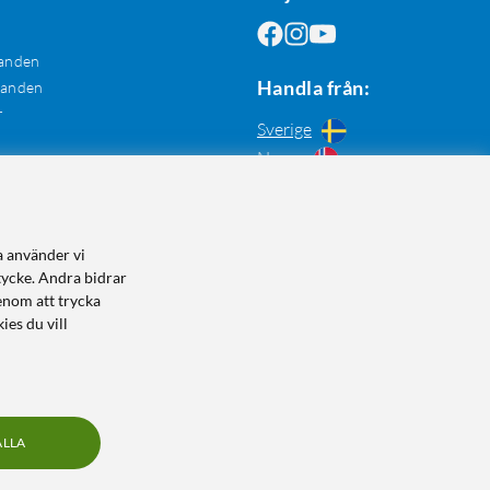
anden
Handla från:
danden
r
Sverige
Norge
a använder vi
tycke. Andra bidrar
enom att trycka
ies du vill
ALLA