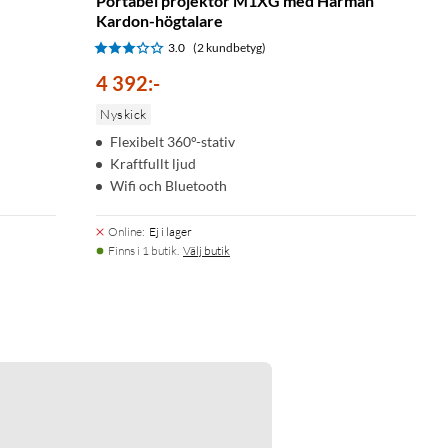
Portabel projektor M1XG med Harman
Kardon-högtalare
3.0
(2 kundbetyg)
4 392
:
-
Nyskick
Flexibelt 360°-stativ
Kraftfullt ljud
Wifi och Bluetooth
Online
:
Ej i lager
Finns i 1 butik.
Välj butik