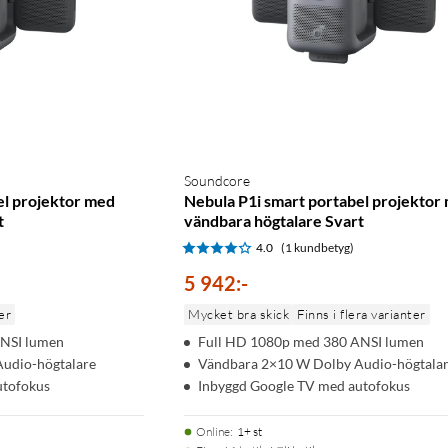
Soundcore
el projektor med
Nebula P1i smart portabel projektor
t
vändbara högtalare Svart
4.0
(1 kundbetyg)
5 942
:
-
er
Mycket bra skick
Finns i flera varianter
ANSI lumen
Full HD 1080p med 380 ANSI lumen
udio-högtalare
Vändbara 2×10 W Dolby Audio-högtala
utofokus
Inbyggd Google TV med autofokus
Online
:
1+ st