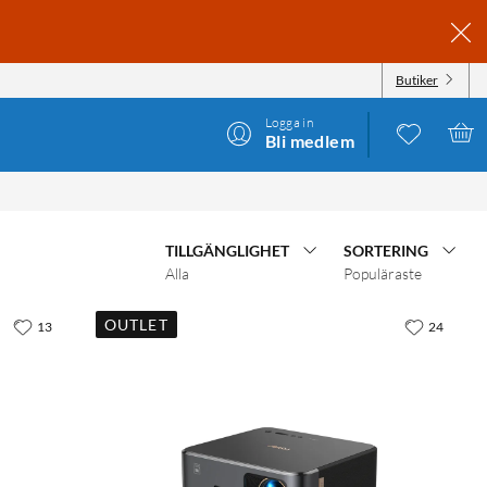
Butiker
Logga in
Bli medlem
TILLGÄNGLIGHET
SORTERING
Alla
Populäraste
OUTLET
13
24