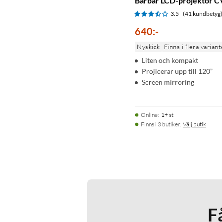
Bärbar LCD-projektor 
3.5
(41 kundbetyg
640
:
-
Nyskick
Finns i flera variant
Liten och kompakt
Projicerar upp till 120”
Screen mirroring
Online
:
1+ st
Finns i 3 butiker.
Välj butik
F