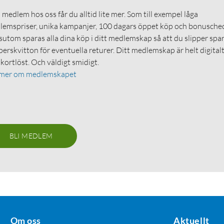
medlem hos oss får du alltid lite mer. Som till exempel låga
emspriser, unika kampanjer, 100 dagars öppet köp och bonuschec
utom sparas alla dina köp i ditt medlemskap så att du slipper spa
erskvitton för eventuella returer. Ditt medlemskap är helt digital
 kortlöst. Och väldigt smidigt.
 mer om medlemskapet
BLI MEDLEM
Om oss
Aktuellt