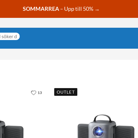
SOMMARREA
– Upp till 50% →
OUTLET
13