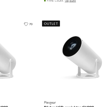
Finns i 1 butik.
Välj butik
OUTLET
70
Plexgear