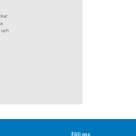
kar.
ra
t och
Följ oss