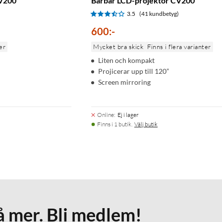
CV200
Bärbar LCD-projektor CV200
)
3.5
(41 kundbetyg)
600
:
-
er
Mycket bra skick
Finns i flera varianter
Liten och kompakt
Projicerar upp till 120”
Screen mirroring
Online
:
Ej i lager
Finns i 1 butik.
Välj butik
å mer. Bli medlem!