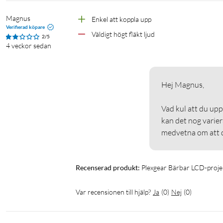
Magnus
Enkel att koppla upp
Mått och vikt
Verifierad köpare
Väldigt högt fläkt ljud
2/5
Mått: 101x92x192 mm
4 veckor sedan
Vikt: 600 g
I förpackningen
Hej Magnus, 

LCD-projektor
Nätsladd (1,5 m)
Vad kul att du upp
Fjärrkontroll (drivs av 2x AAA-batterier, säljs separat)
kan det nog varier
Bruksanvisning
medvetna om att de
Projektor
Bärbar projektor
Projektor under 500 ANSI lum
Recenserad produkt:
Plexgear Bärbar LCD-proj
Var recensionen till hjälp?
Ja
(
0
)
Nej
(
0
)