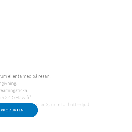
rum eller ta med på resan.
mgivning.
treamingsticka.
1
ia 2.4 GHz wifi
.
re via Bluetooth eller 3,5 mm för bättre ljud.
M PRODUKTEN
orn enkel att ta med överallt. Flytta den smidigt mellan olika