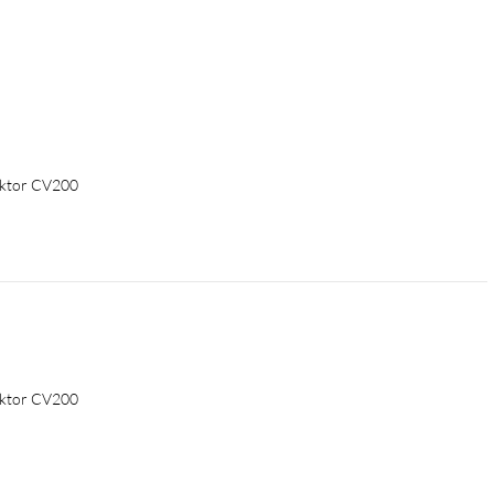
ektor CV200
RWB, G.711
Android), Bluetooth 5.0
ektor CV200