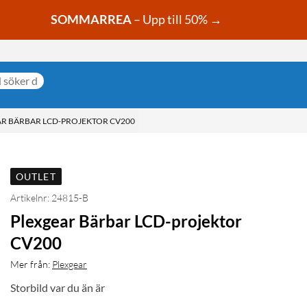
SOMMARREA
– Upp till 50% →
R BÄRBAR LCD-PROJEKTOR CV200
OUTLET
Artikelnr: 24815-B
Plexgear Bärbar LCD-projektor
CV200
Mer från:
Plexgear
Storbild var du än är