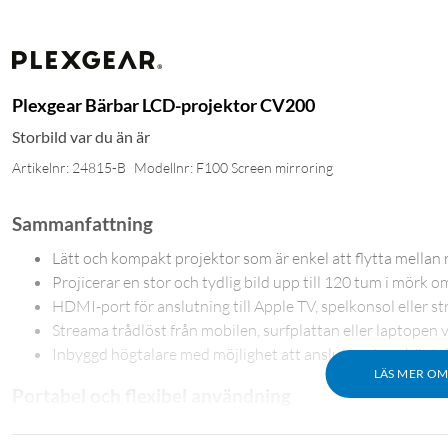
Plexgear Bärbar LCD-projektor CV200
Storbild var du än är
Artikelnr: 24815-B
Modellnr: F100 Screen mirroring
Sammanfattning
Lätt och kompakt projektor som är enkel att flytta mellan 
Projicerar en stor och tydlig bild upp till 120 tum i mörk o
HDMI-port för anslutning till Apple TV, spelkonsol eller s
Streama trådlöst från mobilen, surfplattan eller laptopen v
Inbyggd högtalare med möjlighet att ansluta extern högtala
LÄS MER O
Portabel och flexibel användning
Den kompakta designen och vikten på endast 600 gram gör projekt