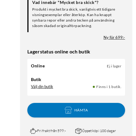
Vad innebär "Mycket bra skick"?
Produkt i mycket bra skick, vanligtvis ett tidigare
visningsexemplar eller återköp. Kan ha knappt
synbara repor eller andra tecken på användning
såsom skadad originalförpackning.
Ny för 699:-
Lagerstatus online och butik
Online
Ej i lager
Butik
Välj din butik
Finns i 1 butik.
HÄMTA
Fri frakt från 599:-
Öppet köp i 100 dagar