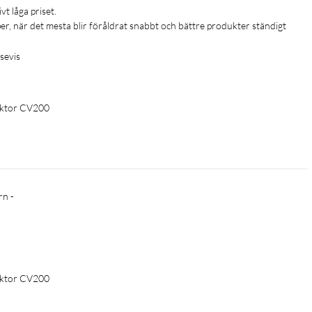
r, när det mesta blir föråldrat snabbt och bättre produkter ständigt 
sevis
ektor CV200
ektor CV200