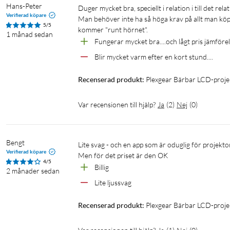
Hans-Peter
Duger mycket bra, speciellt i relation i till det relativt låga priset.

Verifierad köpare
Man behöver inte ha så höga krav på allt man köpe
5/5
kommer "runt hörnet".
1 månad sedan
Fungerar mycket bra....och lågt pris jämförel
Blir mycket varm efter en kort stund....
Recenserad produkt:
Plexgear Bärbar LCD-proj
Var recensionen till hjälp?
Ja
(
2
)
Nej
(
0
)
Bengt
Lite svag - och en app som är oduglig för projektorn -

Verifierad köpare
Men för det priset är den OK
4/5
Billig
2 månader sedan
Lite ljussvag
Recenserad produkt:
Plexgear Bärbar LCD-proj