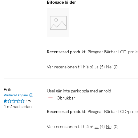
Bifogade bilder
Inbyggd högtalare: 1x 2 W
Ljudutgång: Bluetooth, 3,5 mm
Ljudnivå: ≤50 dB på 1 meters avstånd
Formatstöd
Bildformat: JPEG, BMP, PNG, GIF (upp till 3840x2160)
Videoformat: upp till 1920x1080
Recenserad produkt:
Plexgear Bärbar LCD-proj
Ljudformat: MPEG, MP3, AAC, LPCM, APE, FLAC, AMRNB, AM
Var recensionen till hjälp?
Ja
(
5
)
Nej
(
0
)
Anslutningar
Trådlösa funktioner: wifi 2,4/5 GHz (skärmspegling för iOS och 
Erik
Gränssnitt: HDMI (1.4), USB (2.0), 3,5 mm AUX
Usel går inte parkoppla med anroid
Verifierad köpare
Obrukbar 
1/5
Strömförsörjning
1 månad sedan
Recenserad produkt:
Plexgear Bärbar LCD-proj
Strömförbrukning: 40 W (≤0,5 W i standby)
Automatisk standby: efter 20 minuter utan signal
Var recensionen till hjälp?
Ja
(
4
)
Nej
(
0
)
Nätadapter: AC 100–240 V / 50–60 Hz
Nätsladd: 1,5 m