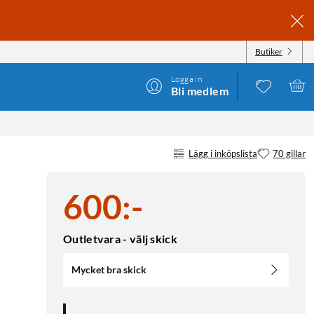
Butiker
Logga in
Bli medlem
Lägg i inköpslista
70 gillar
600
:
-
Outletvara - välj skick
Mycket bra skick