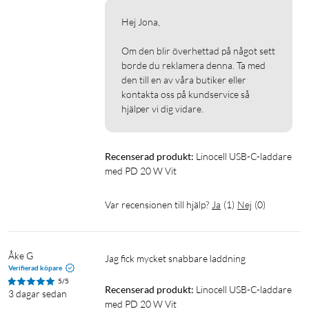
För laddning av alla dina enheter
Hej Jona,

Laddaren fungerar även perfekt för att ladda upp hela
Om den blir överhettad på något sett 
familjens USB-enheter, som powerbanks, hörlurar och
borde du reklamera denna. Ta med 
läsplattor. Oavsett om din enhet laddas via USB-C, Lightning,
den till en av våra butiker eller 
Micro-USB eller trådlöst, så finns övergångskablar från USB-C
kontakta oss på kundservice så 
till den standars som din enhet använder.
hjälper vi dig vidare.
Specifikationer
Recenserad produkt:
Linocell USB-C-laddare 
Inspänning: 100-240 V
med PD 20 W Vit
Max utspänning: 5 V/3 A, 9 V/2,22 A, 12 V/1,67 A
Mått: 32x29x29 mm
Var recensionen till hjälp?
Ja
(
1
)
Nej
(
0
)
Uttag: USB-C
Åke G
Jag fick mycket snabbare laddning 
Verifierad köpare
GaN
Fungerar med MagSafe
iPhone 5-laddare
5/5
Recenserad produkt:
Linocell USB-C-laddare 
3 dagar sedan
med PD 20 W Vit