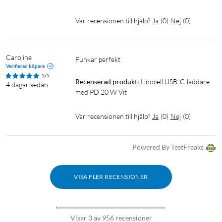
Laddare för iPhone 6
Laddare för iPhone 7
Laddare för iPhone 8
Laddare för iPhone X
Var recensionen till hjälp?
Ja
(
0
)
Nej
(
0
)
Laddare för iPhone XR
Laddare för iPhone Xs
Caroline
funkar perfekt 
Laddare för iPhone SE
Laddare för iPhone 11
Verifierad köpare
5/5
Laddare för iPhone 11 Pro
Laddare för iPhone 11 Pro Max
Recenserad produkt:
Linocell USB-C-laddare 
4 dagar sedan
med PD 20 W Vit
Laddare för iPhone 12
Laddare för iPhone 12 Pro
Var recensionen till hjälp?
Ja
(
0
)
Nej
(
0
)
Laddare för iPhone 12 Pro Max
Laddare för iPhone 12 Mini
Laddare för iPhone 13
Powered By TestFreaks
Laddare för iPhone 13 Pro
Laddare för iPhone 13 Pro Max
VISA FLER RECENSIONER
Laddare för iPhone 13 Mini
Apple laddare
Laddare för iPhone 14
Laddare iPhone 14 Plus
Visar 3 av 956 recensioner
Laddare iPhone 14 Pro
Laddare iPhone 14 Pro Max