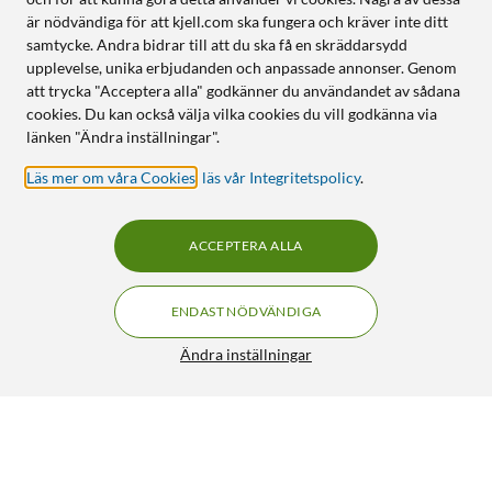
är nödvändiga för att kjell.com ska fungera och kräver inte ditt
samtycke. Andra bidrar till att du ska få en skräddarsydd
upplevelse, unika erbjudanden och anpassade annonser. Genom
att trycka "Acceptera alla" godkänner du användandet av sådana
cookies. Du kan också välja vilka cookies du vill godkänna via
länken "Ändra inställningar".
Läs mer om våra Cookies
,
läs vår Integritetspolicy
.
ACCEPTERA ALLA
ENDAST NÖDVÄNDIGA
Ändra inställningar
Linocell USB-C-laddare med PD 20 W Vit
150:-
4.5/5
HÄMTA
LÄGG I VARUKORGEN