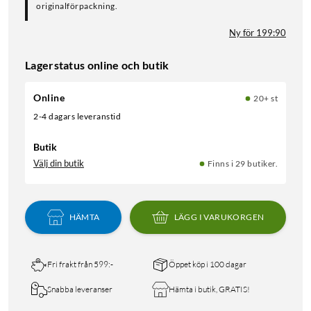
originalförpackning.
Ny för 199:90
Lagerstatus online och butik
Online
20+ st
2-4 dagars leveranstid
Butik
Välj din butik
Finns i 29 butiker.
HÄMTA
LÄGG I VARUKORGEN
Fri frakt från 599:-
Öppet köp i 100 dagar
Snabba leveranser
Hämta i butik, GRATIS!