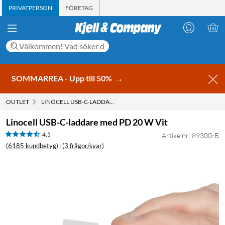
PRIVATPERSON
FÖRETAG
SOMMARREA - Upp till 50%
→
OUTLET
LINOCELL USB-C-LADDARE MED PD 20 W VIT
Linocell USB-C-laddare med PD 20 W Vit
4.5
Artikelnr: 89300-B
(6185 kundbetyg)
(3 frågor/svar)
|