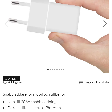
OUTLET
411 gillar
Lägg i inköpslista
Snabbladdare för mobil och tillbehör
Upp till 20 W snabbladdning
Extremt liten - perfekt för resan