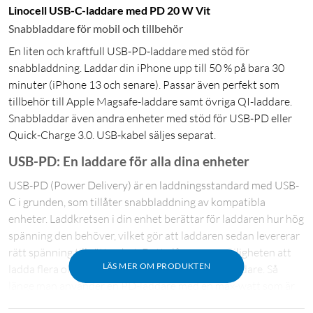
Linocell USB-C-laddare med PD 20 W Vit
Snabbladdare för mobil och tillbehör
En liten och kraftfull USB-PD-laddare med stöd för
snabbladdning. Laddar din iPhone upp till 50 % på bara 30
minuter (iPhone 13 och senare). Passar även perfekt som
tillbehör till Apple Magsafe-laddare samt övriga QI-laddare.
Snabbladdar även andra enheter med stöd för USB-PD eller
Quick-Charge 3.0. USB-kabel säljes separat.
USB-PD: En laddare för alla dina enheter
USB-PD (Power Delivery) är en laddningsstandard med USB-
C i grunden, som tillåter snabbladdning av kompatibla
enheter. Laddkretsen i din enhet berättar för laddaren hur hög
spänning den behöver, vilket gör att laddaren sedan levererar
rätt spänning till rätt enhet. Detta låser upp möjligheten att
LÄS MER OM PRODUKTEN
ladda flera olika typer av enheter med samma laddare. Så
länge man använder en PD-laddare med en max-watt som är
detsamma, eller överstiger, det enheten behöver.