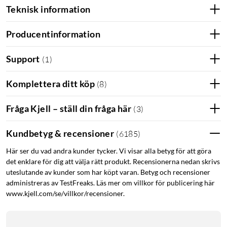
Teknisk information
Producentinformation
Support
(
1
)
Laddar även enheter som inte har stöd för USB-
PD
Komplettera ditt köp
(
8
)
Eftersom USB-PD är byggd för kommunikation mellan laddare
och inkopplad enhet kan den även detektera enheter som inte
Fråga Kjell – ställ din fråga här
(
3
)
har stöd för USB-PD och sänker då spänningen till 5 V, för att
inte riskera att enhet och batteri tar skada. Det går därför
Kundbetyg & recensioner
(
6185
)
utmärkt att även ladda icke-kompatibla enheter med en PD-
Här ser du vad andra kunder tycker. Vi visar alla betyg för att göra
laddare som kräver 5 V för att ladda, exempelvis
det enklare för dig att välja rätt produkt. Recensionerna nedan skrivs
mobiltelefoner, hörlurar och powerbanks.
uteslutande av kunder som har köpt varan. Betyg och recensioner
administreras av TestFreaks. Läs mer om villkor för publicering här
Snabbladdning av iPhone
www.kjell.com/se/villkor/recensioner.
Genom att ansluta din iPhone med en USB-C till Lightning-
kabel, kan du ladda din telefon upp till 50% på bara 30 minuter