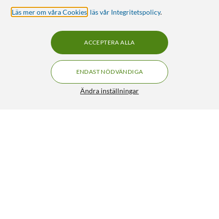
Läs mer om våra Cookies
,
läs vår Integritetspolicy
.
ACCEPTERA ALLA
ENDAST NÖDVÄNDIGA
Ändra inställningar
Linocell Second skin 2.0 Mobilskal för iPhone 12 Mini Svart
120:-
4.5/5
HÄMTA
LÄGG I VARUKORGEN