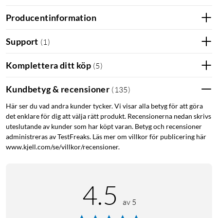
Producentinformation
Support
(
1
)
Komplettera ditt köp
(
5
)
iPhone 12 Mini skal
iPhone 12 Mini skydd
Kundbetyg & recensioner
(
135
)
Antibakteriellt
Här ser du vad andra kunder tycker. Vi visar alla betyg för att göra
det enklare för dig att välja rätt produkt. Recensionerna nedan skrivs
uteslutande av kunder som har köpt varan. Betyg och recensioner
administreras av TestFreaks. Läs mer om villkor för publicering här
www.kjell.com/se/villkor/recensioner.
4.5
av 5