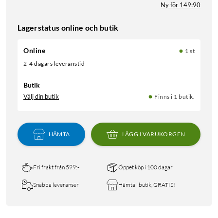
Ny för 149:90
Lagerstatus online och butik
Online
1 st
2-4 dagars leveranstid
Butik
Välj din butik
Finns i 1 butik.
HÄMTA
LÄGG I VARUKORGEN
Fri frakt från 599:-
Öppet köp i 100 dagar
Snabba leveranser
Hämta i butik, GRATIS!