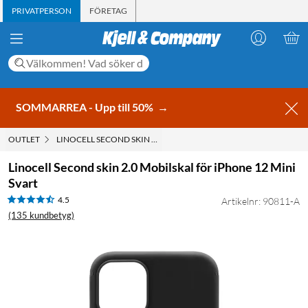
PRIVATPERSON
FÖRETAG
SOMMARREA - Upp till 50%
→
OUTLET
LINOCELL SECOND SKIN 2.0 MOBILSKAL FÖR IPHONE 12 MINI SV
Linocell Second skin 2.0 Mobilskal för iPhone 12 Mini
Svart
4.5
Artikelnr: 90811-A
(135 kundbetyg)