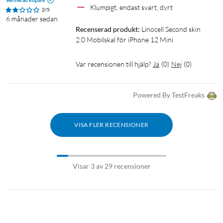
Verifierad köpare
Klumpigt, endast svart, dyrt
2/5
6 månader sedan
Recenserad produkt:
Linocell Second skin 
2.0 Mobilskal för iPhone 12 Mini
Var recensionen till hjälp?
Ja
(
0
)
Nej
(
0
)
Powered By TestFreaks
VISA FLER RECENSIONER
Visar 3 av 29 recensioner