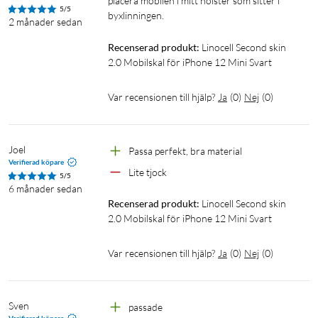
placera mobilen i mitt hölster som sitter i 
5/5
byxlinningen.
2 månader sedan
Recenserad produkt:
Linocell Second skin 
2.0 Mobilskal för iPhone 12 Mini Svart
Var recensionen till hjälp?
Ja
(
0
)
Nej
(
0
)
Joel
Passa perfekt, bra material 
Verifierad köpare
Lite tjock
5/5
6 månader sedan
Recenserad produkt:
Linocell Second skin 
2.0 Mobilskal för iPhone 12 Mini Svart
Var recensionen till hjälp?
Ja
(
0
)
Nej
(
0
)
Sven
passade