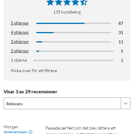
135
kundbetyg
5 stjärnor
87
4 stjärnor
31
3 stjärnor
11
2 stjärnor
5
1 stjärna
1
Klicka ovan för att filtrera
Visar 3 av 29 recensioner
Relevans
Morgan
Passade perfekt och det blev lättare att 
Verifierad köpare