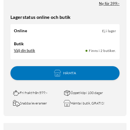
Ny för 399:-
Lagerstatus online och butik
Online
Ej i lager
Butik
Välj din butik
Finns i 2 butiker.
HÄMTA
Fri frakt från 599:-
Öppet köp i 100 dagar
Snabba leveranser
Hämta i butik, GRATIS!