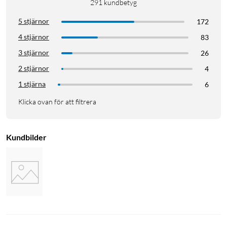
291
kundbetyg
5 stjärnor
172
4 stjärnor
83
3 stjärnor
26
2 stjärnor
4
1 stjärna
6
Klicka ovan för att filtrera
Kundbilder