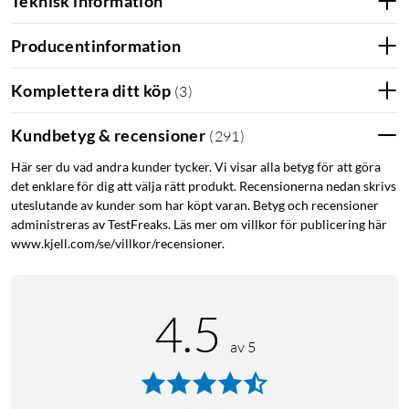
Teknisk information
mycket smidigare än en vanlig knappstängning och säkrare än
en vanlig magnetisk stängning utan knapp. Ett högkvalitativt
svart standardskal medföljer, vilket gör att du enkelt kan ta
Producentinformation
loss din telefon när du inte behöver ha hela fodralet.
Komplettera ditt köp
(
3
)
iPhone 14-serien
iPhone 14
iPhone 13-serien
Kundbetyg & recensioner
(
291
)
iPhone 13
Här ser du vad andra kunder tycker. Vi visar alla betyg för att göra
det enklare för dig att välja rätt produkt. Recensionerna nedan skrivs
uteslutande av kunder som har köpt varan. Betyg och recensioner
administreras av TestFreaks. Läs mer om villkor för publicering här
www.kjell.com/se/villkor/recensioner.
4.5
av 5