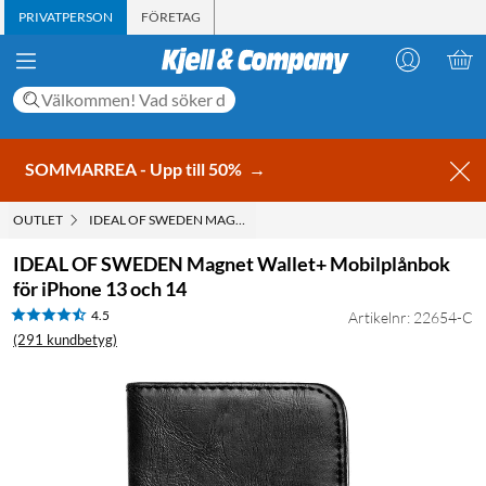
PRIVATPERSON
FÖRETAG
SOMMARREA - Upp till 50%
→
OUTLET
IDEAL OF SWEDEN MAGNET WALLET+ MOBILPLÅNBOK FÖR IPHO
IDEAL OF SWEDEN Magnet Wallet+ Mobilplånbok
för iPhone 13 och 14
4.5
Artikelnr: 22654-C
(291 kundbetyg)