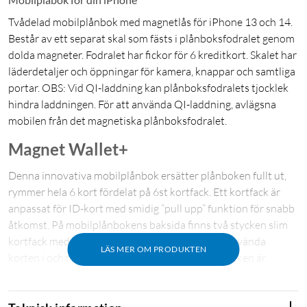
Tvådelad mobilplånbok med magnetlås för iPhone 13 och 14.
Består av ett separat skal som fästs i plånboksfodralet genom
dolda magneter. Fodralet har fickor för 6 kreditkort. Skalet har
läderdetaljer och öppningar för kamera, knappar och samtliga
portar. OBS: Vid QI-laddning kan plånboksfodralets tjocklek
hindra laddningen. För att använda QI-laddning, avlägsna
mobilen från det magnetiska plånboksfodralet.
Magnet Wallet+
Denna innovativa mobilplånbok ersätter plånboken fullt ut,
rymmer hela 6 kort fördelat på 6st kortfack. Ett kortfack är
anpassat för ID-kort med smidig ”pull upp” funktion för snabb
åtkomst. På mobilplånbokens baksida finns två stycken slim
kortfack med ”easy access”, perfekt för de mest använda
LÄS MER OM PRODUKTEN
korten i och med den smidiga åtkomsten. Kortfacken är
stilrent skurna och gjorda för smidig åtkomst av korten.
Magnet Wallet+ har en magnetisk knappstängning vilken är