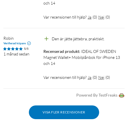
och 14
Var recensionen till hjälp?
Ja
(
0
)
Nej
(
0
)
Robin
Den är jätte jättebra, praktiskt.
Verifierad köpare
5/5
Recenserad produkt:
IDEAL OF SWEDEN 
1 månad sedan
Magnet Wallet+ Mobilplånbok för iPhone 13 
och 14
Var recensionen till hjälp?
Ja
(
0
)
Nej
(
0
)
Powered By TestFreaks
VISA FLER RECENSIONER