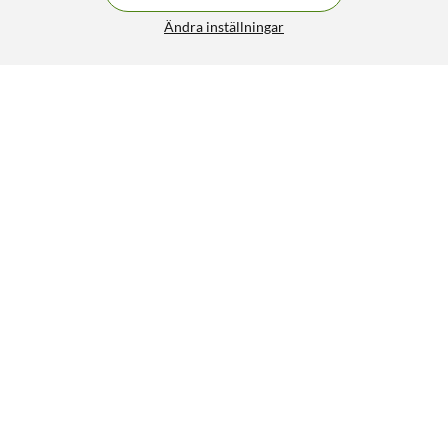
Ändra inställningar
Linocell Second skin för iPhone 15 Pro Klar
113:-
4.5/5
HÄMTA
LÄGG I VARUKORGEN
Liknande produkter
18
6