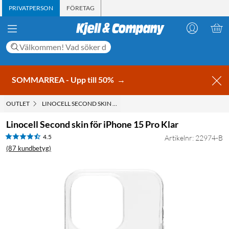
PRIVATPERSON
FÖRETAG
SOMMARREA - Upp till 50%
→
OUTLET
LINOCELL SECOND SKIN FÖR IPHONE 15 PRO KLAR
Linocell Second skin för iPhone 15 Pro Klar
4.5
Artikelnr: 22974-B
(87 kundbetyg)