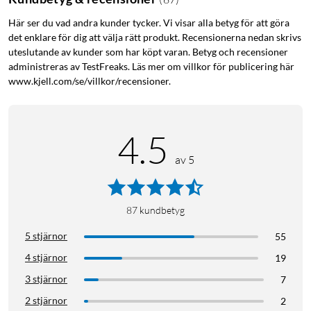
Här ser du vad andra kunder tycker. Vi visar alla betyg för att göra
det enklare för dig att välja rätt produkt. Recensionerna nedan skrivs
uteslutande av kunder som har köpt varan. Betyg och recensioner
administreras av TestFreaks. Läs mer om villkor för publicering här
www.kjell.com/se/villkor/recensioner.
4.5
av 5
87
kundbetyg
5 stjärnor
55
4 stjärnor
19
3 stjärnor
7
2 stjärnor
2