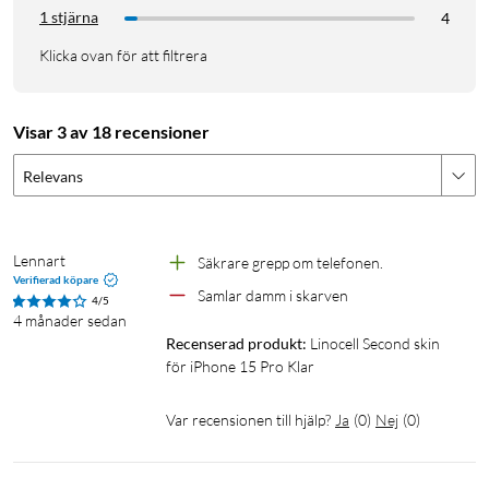
1 stjärna
4
Klicka ovan för att filtrera
Visar 3 av 18 recensioner
Relevans
Lennart
Säkrare grepp om telefonen.
Verifierad köpare
Samlar damm i skarven
4/5
4 månader sedan
Recenserad produkt:
Linocell Second skin 
för iPhone 15 Pro Klar
Var recensionen till hjälp?
Ja
(
0
)
Nej
(
0
)