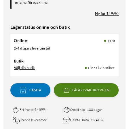
originalförpackning.
Ny för 149:90
Lagerstatus online och butik
Online
1+ st
2-4 dagars leveranstid
Butik
Välj din butik
Finns i 2 butiker.
HÄMTA
LÄGG I VARUKORGEN
Fri frakt från 599:-
Öppet köp i 100 dagar
Snabba leveranser
Hämta i butik, GRATIS!