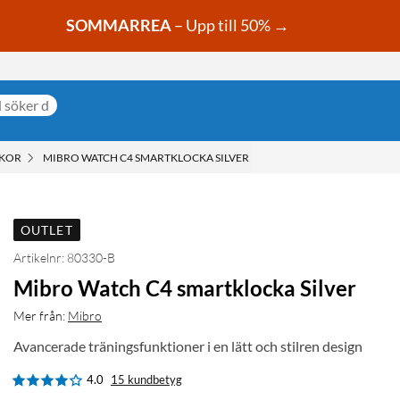
SOMMARREA
– Upp till 50% →
CKOR
MIBRO WATCH C4 SMARTKLOCKA SILVER
OUTLET
Artikelnr: 80330-B
Mibro Watch C4 smartklocka Silver
Mer från:
Mibro
Avancerade träningsfunktioner i en lätt och stilren design
4.0
15 kundbetyg