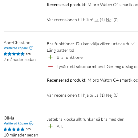
Recenserad produkt:
Mibro Watch C4 smartkloc
Var recensionen till hjälp?
Ja
(
4
)
Nej
(
0
)
Ann-Christine
Bra funktioner. Du kan välja vilken urtavla du vill. 

Verifierad köpare
Lång batteritid
5/5
Bra funktioner
7 månader sedan
Tyvärr ett silikonarmband. Ger mig utslag 
Recenserad produkt:
Mibro Watch C4 smartkloc
Var recensionen till hjälp?
Ja
(
1
)
Nej
(
0
)
Olivia
Jättebra klocka allt funkar så bra med den 
Verifierad köpare
Allt 
5/5
10 månader sedan