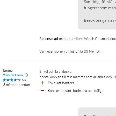
Samtidigt förstår 
Bluetooth: 5.3
fungerar som man tä
Sensorer: Pulsmätare, SpO2, accelerometer
Kompatibilitet: Android 5.0 och iOS 10 eller senare
Besök oss gärna i 
Laddning: Magnetisk laddare
I förpackningen
Recenserad produkt:
Mibro Watch C4 smartklock
Mibro Watch C4
Laddkabel
Var recensionen till hjälp?
Ja
(
0
)
Nej
(
0
)
Manual
Emma
Enkel och bra klocka!

Verifierad köpare
Köpte klockan till min mamma som är äldre och vil
4/5
Enkel att hantera.
3 månader sedan
Kanske lite stor, både bra och dåligt.