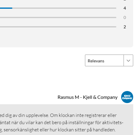
ning, cykling och promenader till styrketräning och yoga. Oavsett
4
altid, så att du kan följa din utveckling. Klockan är 2 ATM-
0
turer (ej för dykning). Det gör den till en mångsidig
2
5.3, så att du kan ta emot aviseringar, styra musik och hitta din
id normal användning, och håller i upp till 45 dagar i standby-läge.
Relevans
öva tänka på laddning. Den magnetiska laddaren gör det enkelt
Rasmus M - Kjell & Company
ed dig av din upplevelse. Om klockan inte registrerar eller 
tat när du vilar kan det bero på inställningar för aktivitets- 
g, sensorkänslighet eller hur klockan sitter på handleden. 