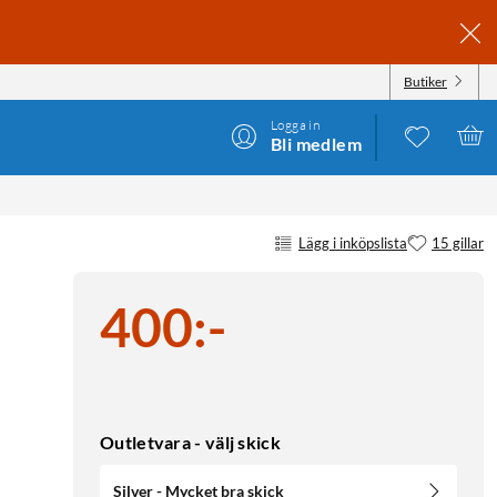
Butiker
Logga in
Bli medlem
Lägg i inköpslista
15 gillar
400
:
-
Outletvara - välj skick
Silver - Mycket bra skick