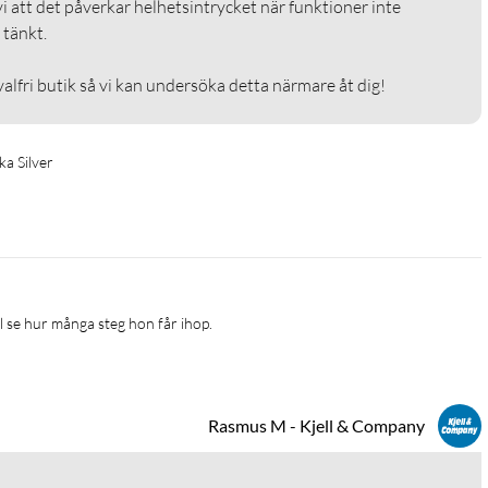
vi att det påverkar helhetsintrycket när funktioner inte 
nkt.

valfri butik så vi kan undersöka detta närmare åt dig!
a Silver
l se hur många steg hon får ihop.
Rasmus M - Kjell & Company