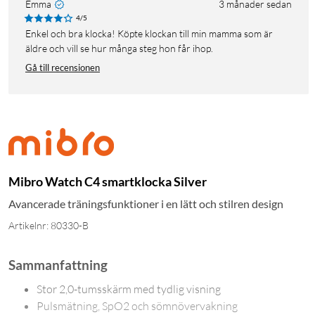
Emma
3 månader sedan
4/5
Enkel och bra klocka! Köpte klockan till min mamma som är
äldre och vill se hur många steg hon får ihop.
Gå till recensionen
Mibro Watch C4 smartklocka Silver
Avancerade träningsfunktioner i en lätt och stilren design
Artikelnr: 80330-B
Sammanfattning
Stor 2,0-tumsskärm med tydlig visning
Pulsmätning, SpO2 och sömnövervakning