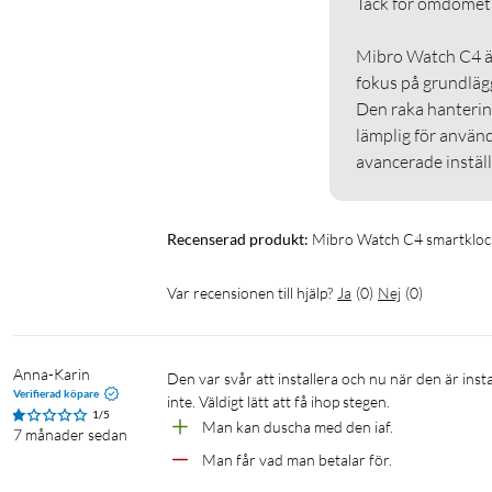
Tack för omdömet. 

Mibro Watch C4 är
fokus på grundläg
Den raka hanterin
lämplig för använda
avancerade inställ
Recenserad produkt:
Mibro Watch C4 smartklo
Var recensionen till hjälp?
Ja
(
0
)
Nej
(
0
)
Anna-Karin
Den var svår att installera och nu när den är installerad så registrerar den inte allt. Ibland så registreras sömnen ibland 
Verifierad köpare
inte. Väldigt lätt att få ihop stegen.
1/5
Man kan duscha med den iaf.
7 månader sedan
Man får vad man betalar för.