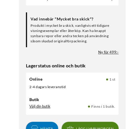
Vad innebär "Mycket bra skick"?
Produkt i mycket bra skick, vanligtvis ett tidigare
visningsexemplar eller återköp. Kan ha knappt
synbara repor eller andra tecken på användning
såsom skadad originalförpackning.
Ny för 499:-
Lagerstatus online och butik
Online
1 st
2-4 dagars leveranstid
Butik
Välj din butik
Finns i 1 butik.
HÄMTA
LÄGG I VARUKORGEN