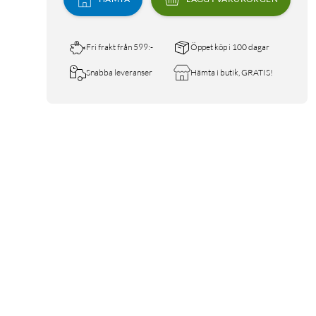
Fri frakt från 599:-
Öppet köp i 100 dagar
Snabba leveranser
Hämta i butik, GRATIS!