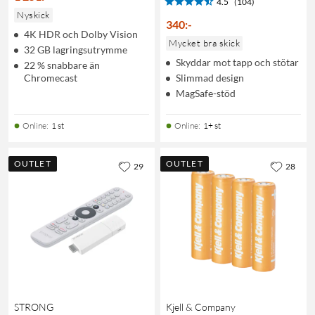
4.5
(104)
Nyskick
340
:
-
4K HDR och Dolby Vision
Mycket bra skick
32 GB lagringsutrymme
Skyddar mot tapp och stötar
22 % snabbare än
Chromecast
Slimmad design
MagSafe-stöd
Online
:
1 st
Online
:
1+ st
OUTLET
OUTLET
29
28
STRONG
Kjell & Company