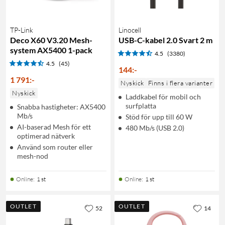
TP-Link
Linocell
Deco X60 V3.20 Mesh-
USB-C-kabel 2.0 Svart 2 m
system AX5400 1-pack
4.5
(3380)
4.5
(45)
144
:
-
1 791
:
-
Nyskick
Finns i flera varianter
Nyskick
Laddkabel för mobil och
surfplatta
Snabba hastigheter: AX5400
Mb/s
Stöd för upp till 60 W
AI-baserad Mesh för ett
480 Mb/s (USB 2.0)
optimerad nätverk
Använd som router eller
mesh-nod
Online
:
1 st
Online
:
1 st
OUTLET
OUTLET
52
14