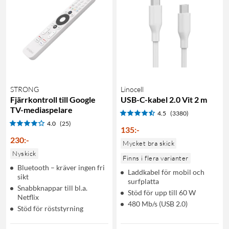
STRONG
Linocell
Fjärrkontroll till Google
USB-C-kabel 2.0 Vit 2 m
TV-mediaspelare
4.5
(3380)
4.0
(25)
135
:
-
230
:
-
Mycket bra skick
Nyskick
Finns i flera varianter
Bluetooth – kräver ingen fri
Laddkabel för mobil och
sikt
surfplatta
Snabbknappar till bl.a.
Stöd för upp till 60 W
Netflix
480 Mb/s (USB 2.0)
Stöd för röststyrning