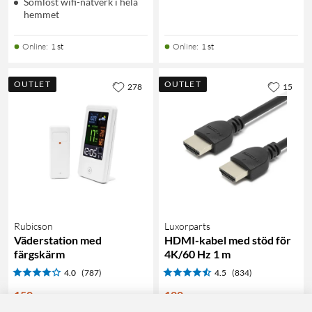
Sömlöst wifi-nätverk i hela
hemmet
Online
:
1 st
Online
:
1 st
OUTLET
OUTLET
278
15
Rubicson
Luxorparts
Väderstation med
HDMI-kabel med stöd för
färgskärm
4K/60 Hz 1 m
4.0
(787)
4.5
(834)
150
:
-
120
:
-