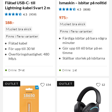
Flätad USB-C- till
Ismaskin – isbitar på nolltid
Lightning-kabel Svart 2 m
4.5
(808)
4.5
(959)
975
:
-
188
:
-
Mycket bra skick
Mycket bra skick
Finns i flera varianter
Finns i flera varianter
Färdiga isbitar på bara några
minuter
Flätad kabel
Gör upp till 60 bitar på en
För upp till 30 W
timme
Överföringshastighet: 480
Ställbar storlek på isbitarna
Mb/s
Online
:
5+ st
Online
:
1 st
OUTLET
OUTLET
154
12