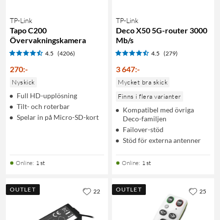
TP-Link
TP-Link
Tapo C200
Deco X50 5G-router 3000
Övervakningskamera
Mb/s
4.5
(4206)
4.5
(279)
270
:
-
3 647
:
-
Nyskick
Mycket bra skick
Full HD-upplösning
Finns i flera varianter
Tilt- och roterbar
Kompatibel med övriga
Spelar in på Micro-SD-kort
Deco-familjen
Failover-stöd
Stöd för externa antenner
Online
:
1 st
Online
:
1 st
OUTLET
OUTLET
22
25