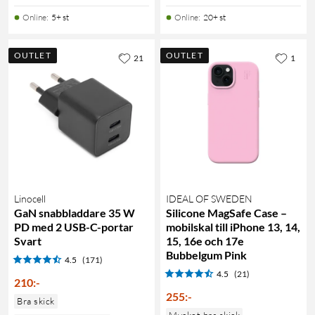
Online
:
5+ st
Online
:
20+ st
OUTLET
OUTLET
21
1
Linocell
IDEAL OF SWEDEN
GaN snabbladdare 35 W
Silicone MagSafe Case –
PD med 2 USB-C-portar
mobilskal till iPhone 13, 14,
Svart
15, 16e och 17e
Bubbelgum Pink
4.5
(171)
4.5
(21)
210
:
-
255
:
-
Bra skick
Mycket bra skick