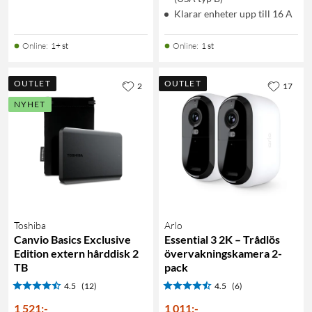
Klarar enheter upp till 16 A
Online
:
1+ st
Online
:
1 st
OUTLET
OUTLET
2
17
NYHET
Toshiba
Arlo
Canvio Basics Exclusive
Essential 3 2K – Trådlös
Edition extern hårddisk 2
övervakningskamera 2-
TB
pack
4.5
(12)
4.5
(6)
1 521
:
-
1 011
:
-