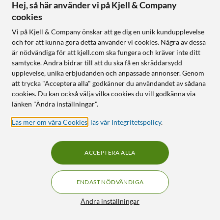
Mycket bra skick
Nyskick
Finns i flera varianter
Hej, så här använder vi på Kjell & Company
Tydlig färgdisplay
Upp till 4K/60 Hz
cookies
Väderprognos
Upp till 18 Gb/s
Vi på Kjell & Company önskar att ge dig en unik kundupplevelse
Kan byggas ut med fler
Stöd för HDR, ARC och
och för att kunna göra detta använder vi cookies. Några av dessa
sensorer
ethernet
är nödvändiga för att kjell.com ska fungera och kräver inte ditt
samtycke. Andra bidrar till att du ska få en skräddarsydd
Online
:
1 st
Online
:
5+ st
upplevelse, unika erbjudanden och anpassade annonser. Genom
att trycka "Acceptera alla" godkänner du användandet av sådana
cookies. Du kan också välja vilka cookies du vill godkänna via
OUTLET
OUTLET
38
17
länken "Ändra inställningar".
Läs mer om våra Cookies
,
läs vår Integritetspolicy
.
ACCEPTERA ALLA
ENDAST NÖDVÄNDIGA
Luxorparts
Luxorparts
Filter
Ändra inställningar
HDMI-kabel med stöd för
Apparatkabel C5 Svart 1,5
4K/60 Hz 0,5 m
m