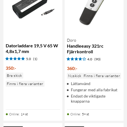
Doro
Datorladdare 19,5 V 65 W
Handleeasy 321rc
4,8x1,7 mm
Fjärrkontroll
5.0
(1)
4.0
(90)
350
:
-
360
:
-
Bra skick
Nyskick
Finns i flera varianter
Lättanvänd
Finns i flera varianter
Fungerar med alla fabrikat
Endast de viktigaste
knapparna
Online
:
1+ st
Online
:
5+ st