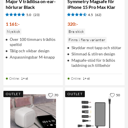
Major V trådlösa on-ear-
Symmetry Magsafe för
hörlurar Black
iPhone 15 Pro Max Klar
5.0
(23)
4.5
(62)
1 161
:
-
320
:
-
Nyskick
Bra skick
Över 100 timmars trådlös
Finns i flera varianter
speltid
Skyddar mot tapp och stötar
Tålig och vikbar design
Slimmad & stilren design
Anpassningsbar M-knapp
Magsafe-stöd för trådlös
laddning och tillbehör
Online
:
1+ st
Online
:
1+ st
OUTLET
OUTLET
70
50