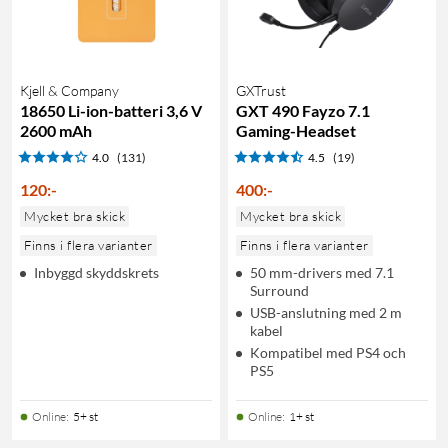
Kjell & Company
GXTrust
18650 Li-ion-batteri 3,6 V
GXT 490 Fayzo 7.1
2600 mAh
Gaming-Headset
4.0
(131)
4.5
(19)
120
:
-
400
:
-
Mycket bra skick
Mycket bra skick
Finns i flera varianter
Finns i flera varianter
Inbyggd skyddskrets
50 mm-drivers med 7.1
Surround
USB-anslutning med 2 m
kabel
Kompatibel med PS4 och
PS5
Online
:
5+ st
Online
:
1+ st