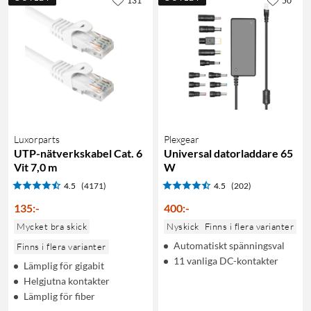
131
50
Luxorparts
Plexgear
UTP-nätverkskabel Cat. 6
Universal datorladdare 65
Vit 7,0 m
W
4.5
(4171)
4.5
(202)
135
:
-
400
:
-
Mycket bra skick
Nyskick
Finns i flera varianter
Automatiskt spänningsval
Finns i flera varianter
11 vanliga DC-kontakter
Lämplig för gigabit
Helgjutna kontakter
Lämplig för fiber