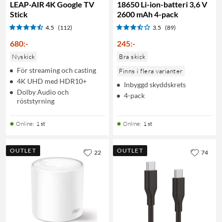
LEAP-AIR 4K Google TV
18650 Li-ion-batteri 3,6 V
Stick
2600 mAh 4-pack
4.5
(112)
3.5
(89)
680
:
-
245
:
-
Nyskick
Bra skick
För streaming och casting
Finns i flera varianter
4K UHD med HDR10+
Inbyggd skyddskrets
Dolby Audio och
4-pack
röststyrning
Online
:
1 st
Online
:
1 st
OUTLET
OUTLET
22
74