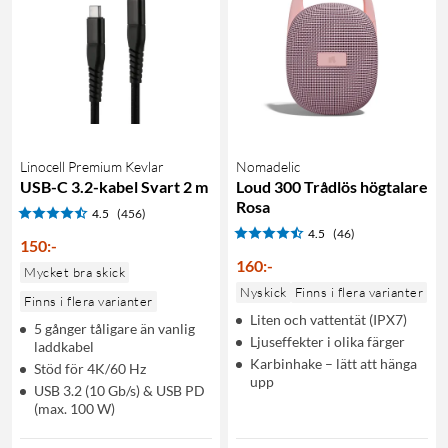
Linocell Premium Kevlar
Nomadelic
USB-C 3.2-kabel Svart 2 m
Loud 300 Trådlös högtalare
Rosa
4.5
(456)
4.5
(46)
150
:
-
160
:
-
Mycket bra skick
Nyskick
Finns i flera varianter
Finns i flera varianter
Liten och vattentät (IPX7)
5 gånger tåligare än vanlig
Ljuseffekter i olika färger
laddkabel
Karbinhake – lätt att hänga
Stöd för 4K/60 Hz
upp
USB 3.2 (10 Gb/s) & USB PD
(max. 100 W)