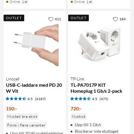
Online
:
1 st
Online
:
1 st
OUTLET
OUTLET
411
184
Linocell
TP-Link
USB-C-laddare med PD 20
TL-PA7017P KIT
W Vit
Homeplug 1 Gb/s 2-pack
4.5
(6187)
4.5
(475)
150
:
-
720
:
-
Mycket bra skick
Nyskick
Upp till 1 Gb/s
Finns i flera varianter
Blockerar inte eluttaget
Upp till 20 W snabbladdning