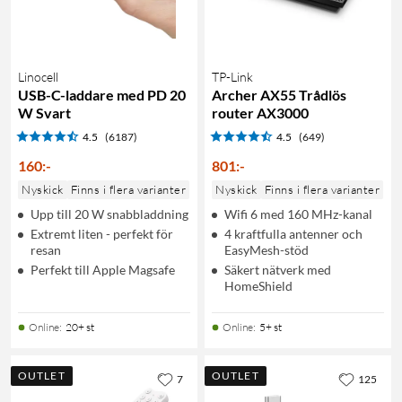
Linocell
TP-Link
USB-C-laddare med PD 20
Archer AX55 Trådlös
W Svart
router AX3000
4.5
(6187)
4.5
(649)
160
:
-
801
:
-
Nyskick
Finns i flera varianter
Nyskick
Finns i flera varianter
Upp till 20 W snabbladdning
Wifi 6 med 160 MHz-kanal
Extremt liten - perfekt för
4 kraftfulla antenner och
resan
EasyMesh-stöd
Perfekt till Apple Magsafe
Säkert nätverk med
HomeShield
Online
:
20+ st
Online
:
5+ st
OUTLET
OUTLET
7
125