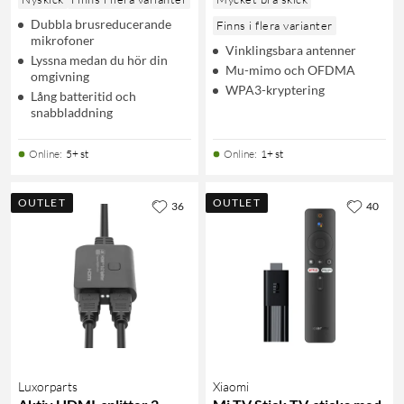
Dubbla brusreducerande
Finns i flera varianter
mikrofoner
Vinklingsbara antenner
Lyssna medan du hör din
Mu-mimo och OFDMA
omgivning
WPA3-kryptering
Lång batteritid och
snabbladdning
Online
:
5+ st
Online
:
1+ st
OUTLET
OUTLET
36
40
Luxorparts
Xiaomi