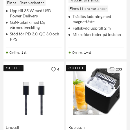
Finns i flera varianter
Finns i flera varianter
Upp till 35 W med USB
Power Delivery
Trådlös laddning med
magnetfäste
GaN-teknik med låg
värmeutveckling
Fallskydd upp till 2 m
Stöd för PD 3.0, QC 3.0 och
Mikrofiberfoder på insidan
PPS
Online
:
1 st
Online
:
1+ st
OUTLET
OUTLET
4
233
Linocell
Rubicson