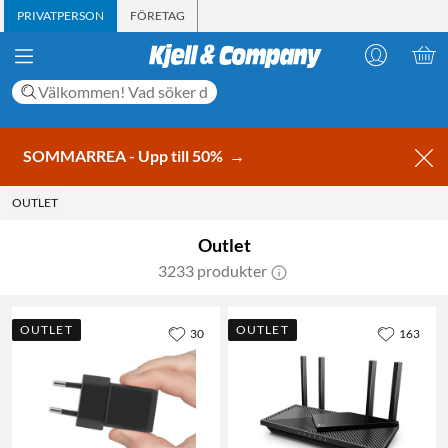
PRIVATPERSON
FÖRETAG
SOMMARREA - Upp till 50%
→
OUTLET
Outlet
3233 produkter
OUTLET
OUTLET
30
163