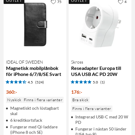
OUTLET
OUTLET
75
4
IDEAL OF SWEDEN
Skross
Magnetisk mobilplånbok
Reseadapter Europa till
för iPhone 6/7/8/SE Svart
USA USB AC PD 20W
4.5
(524)
5.0
(1)
360
:
-
176
:
-
Nyskick
Finns i flera varianter
Bra skick
Magnetiskt och löstagbart
Finns i flera varianter
skal
Integrerad USB-C med 20 W
6 kreditkortsfack
PD
Fungerar med Qi-laddare
Fungerar i nästan 50 länder
(iPhone 8 och SE)
(USA typ B)