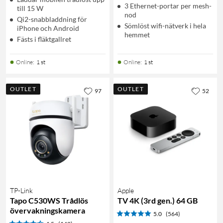
3 Ethernet-portar per mesh-
till 15 W
nod
Qi2-snabbladdning för
Sömlöst wifi-nätverk i hela
iPhone och Android
hemmet
Fästs i fläktgallret
Online
:
1 st
Online
:
1 st
OUTLET
OUTLET
97
52
TP-Link
Apple
Tapo C530WS Trådlös
TV 4K (3rd gen.) 64 GB
övervakningskamera
5.0
(564)