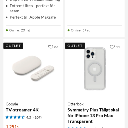
Extremt liten - perfekt för
resan
Perfekt till Apple Magsafe
Online
:
20+ st
Online
:
5+ st
OUTLET
OUTLET
83
11
Google
Otterbox
TV-streamer 4K
Symmetry Plus Tåligt skal
för iPhone 13 Pro Max
4.5
(107)
Transparent
1 251
:
-