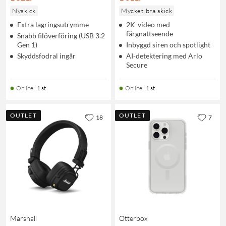
Nyskick
Mycket bra skick
Extra lagringsutrymme
2K-video med
färgnattseende
Snabb filöverföring (USB 3.2
Gen 1)
Inbyggd siren och spotlight
Skyddsfodral ingår
AI-detektering med Arlo
Secure
Online
:
1 st
Online
:
1 st
OUTLET
OUTLET
18
7
Marshall
Otterbox