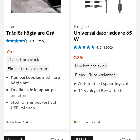
Linocell
Plexgear
Trådlös högtalare Grå
Universal datorladdare 65
W
4.0
(239)
4.5
(202)
75
:
-
375
:
-
Mycket bra skick
Mycket bra skick
Finns i flera varianter
Finns i flera varianter
Kan parkopplas med flera
högtalare
Automatiskt spänningsval
Dedikerade knappar på
11 vanliga DC-kontakter
enheten
Stöd för minneskort och
USB-minnen
Online
:
1 st
Online
:
20+ st
OUTLET
OUTLET