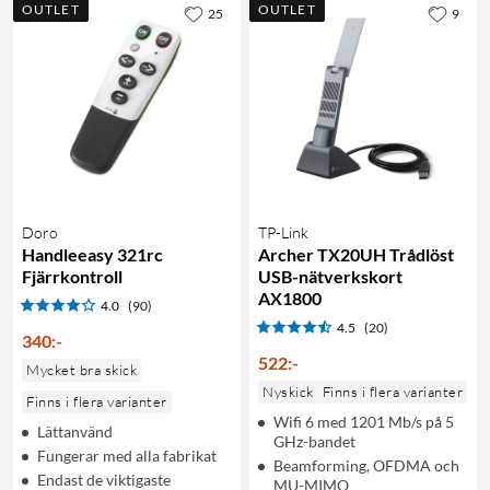
OUTLET
OUTLET
25
9
Doro
TP-Link
Handleeasy 321rc
Archer TX20UH Trådlöst
Fjärrkontroll
USB-nätverkskort
AX1800
4.0
(90)
4.5
(20)
340
:
-
522
:
-
Mycket bra skick
Nyskick
Finns i flera varianter
Finns i flera varianter
Wifi 6 med 1201 Mb/s på 5
Lättanvänd
GHz-bandet
Fungerar med alla fabrikat
Beamforming, OFDMA och
Endast de viktigaste
MU-MIMO