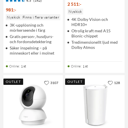
4.5
(142)
2 511
:
-
981
:
-
Nyskick
Nyskick
Finns i flera varianter
4K Dolby Vision och
HDR10+
3K-upplösning och
mörkerseende i färg
Otrolig kraft med A15
Bionic-chippet
Gratis person-, husdjurs-
och fordonsdetektering
Tredimensionellt ljud med
Dolby Atmos
Säker inspelning – på
minneskort eller i molnet
Online
:
1 st
Online
:
1 st
OUTLET
OUTLET
3107
128