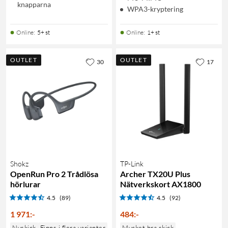
knapparna
WPA3-kryptering
Online
:
5+ st
Online
:
1+ st
OUTLET
OUTLET
30
17
Shokz
TP-Link
OpenRun Pro 2 Trådlösa
Archer TX20U Plus
hörlurar
Nätverkskort AX1800
4.5
(89)
4.5
(92)
1 971
:
-
484
:
-
Nyskick
Finns i flera varianter
Mycket bra skick