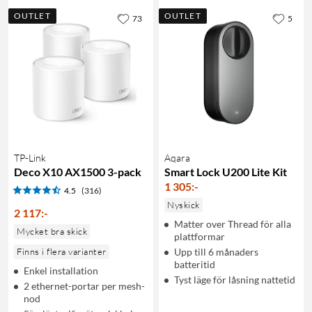
OUTLET
OUTLET
73
5
TP-Link
Aqara
Deco X10 AX1500 3-pack
Smart Lock U200 Lite Kit
1 305
:
-
4.5
(316)
Nyskick
2 117
:
-
Matter over Thread för alla
Mycket bra skick
plattformar
Finns i flera varianter
Upp till 6 månaders
batteritid
Enkel installation
Tyst läge för låsning nattetid
2 ethernet-portar per mesh-
nod