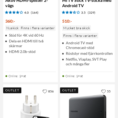
Aktiv HDMI-splitter 2-
Mi TV Stick TV-sticka med
vägs
Android TV
4.0
(164)
3.5
(329)
360
:
-
510
:
-
Nyskick
Finns i flera varianter
Mycket bra skick
Stöd för 4K vid 60 Hz
Finns i flera varianter
Dela en HDMI till två
Android TV med
skärmar
Chromecast-stöd
HDMI 2.0b-stöd
Röststyr med fjärrkontrollen
Netflix, Viaplay, SVT Play
och många fler
Online
:
1+ st
Online
:
1+ st
OUTLET
OUTLET
856
55