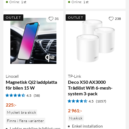
Online
:
1 st
Online
:
1 st
OUTLET
OUTLET
31
238
Linocell
TP-Link
Magnetisk Qi2 laddplatta
Deco X50 AX3000
för bilen 15 W
Trådlöst Wifi 6-mesh-
system 3-pack
4.5
(58)
4.5
(1057)
225
:
-
2 961
:
-
Mycket bra skick
Nyskick
Finns i flera varianter
Enkel installation
Laddar mobilen trådlöst upp