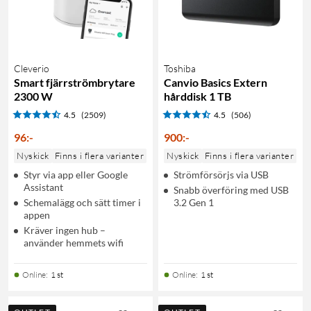
Cleverio
Toshiba
Smart fjärrströmbrytare
Canvio Basics Extern
2300 W
hårddisk 1 TB
4.5
(2509)
4.5
(506)
96
:
-
900
:
-
Nyskick
Finns i flera varianter
Nyskick
Finns i flera varianter
Styr via app eller Google
Strömförsörjs via USB
Assistant
Snabb överföring med USB
Schemalägg och sätt timer i
3.2 Gen 1
appen
Kräver ingen hub –
använder hemmets wifi
Online
:
1 st
Online
:
1 st