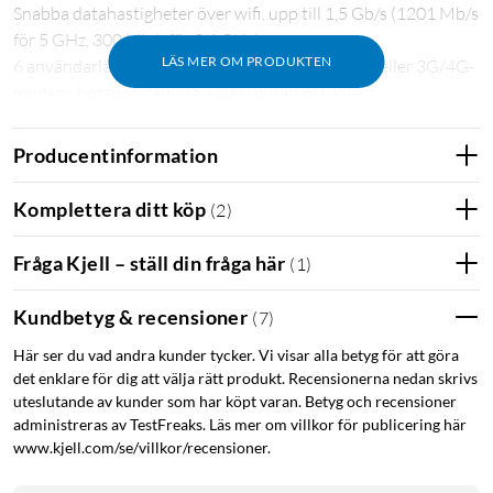
Snabba datahastigheter över wifi, upp till 1,5 Gb/s (1201 Mb/s
för 5 GHz, 300 Mb/s för 2,4 GHz).
LÄS MER OM PRODUKTEN
6 användarlägen som t.ex. USB-delning via mobil eller 3G/4G-
modem, hotspot-delning, accesspunkt och klient.
Gigabit-WAN- och LAN-portar för snabbt bredband in och
anslutning av högintensiva trådbunda enheter som en NAS.
Producentinformation
Säker surfning tack vare stöd för OpenVPN och WireGuard.
Kan strömförsörjas med en powerbank.
Komplettera ditt köp
(
2
)
Bärbar router för jobb och nöje
Fråga Kjell – ställ din fråga här
(
1
)
TL-WR1502X från TP-Link är en kompakt och bärbar
Kundbetyg & recensioner
reserouter som förbättrar din wifi-upplevelse på jobbresan, i
(
7
)
stugan eller på semesterresan. Med routern kan du dela en
Här ser du vad andra kunder tycker. Vi visar alla betyg för att göra
internetuppkoppling trådlöst med familjen i sommarhuset,
det enklare för dig att välja rätt produkt. Recensionerna nedan skrivs
använda Chromecast eller Apple TV på hotellrummet eller
uteslutande av kunder som har köpt varan. Betyg och recensioner
utöka täckningen av ett wifi-nätverk genom att använda
administreras av TestFreaks. Läs mer om villkor för publicering här
routern som en repeater.
www.kjell.com/se/villkor/recensioner.