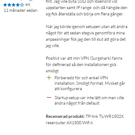
fint. Jag ville byta SSID och lösenord vid 
Routern fångar upp en befintlig wifi-signal och förstärker den
4/5
uppstarten samt IP range  och då hängde den 
för att öka täckningsområdet. Bra när du behöver utöka
11 månader sedan
sig fick återställa och börja om flera gånger.

räckvidden på ett wifi-nätverk, till exempel för att täcka döda
zoner i hemmet eller på kontoret där wifi-signalen är svag.
När jag körde igenom setupen utan att ändra 
något för att sedan stegvis genomföra mina 
Klient
anpassningar fick jag den till slut att göra det 
jag ville.

Routern fungerar som en klientenhet som ansluter till ett
befintligt trådlöst nätverk för att sedan dela den anslutningen
Positivt var att min VPN (Surgshark) fanns 
via Gigabit-LAN-porten och en Ethernet-kabel. Användbart
för definierad så den installationen gick 
om du vill ansluta enheter som saknar wifi, som t.ex. äldre
smidigt
skrivare eller stationära datorer, till ett trådlöst nätverk.
Förberedd för och enkel VPN 
installation, Smidigt format, Mycket går 
Antalet LAN-portar kan utökas med en switch. Du kan också
att konfigurera
ansluta en extern hårddisk till routerns USB-port för att på så
Startup setup var inte lätt om man ville 
sätt dela filer med andra som är uppkopplade mot ditt wifi-
ändra något från default
nätverk.
Recenserad produkt:
TP-link TL-WR1502X 
Säker surfning dygnet runt
reserouter AX1500 Wifi 6
TL-WR1502X stödjer OpenVPN och WireGuard® och kan