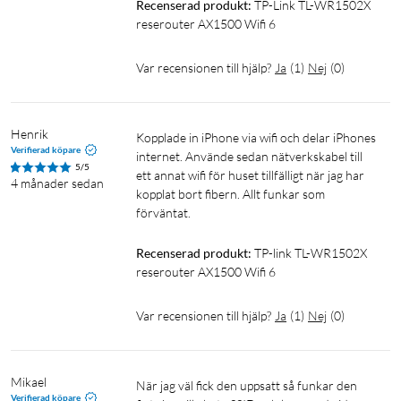
för att dela en internetanslutning trådlöst eller via LAN-
Recenserad produkt:
TP-Link TL-WR1502X 
porten. Användbart på platser utan fast bredband som på
reserouter AX1500 Wifi 6
resor eller i sommarstugan.
Var recensionen till hjälp?
Ja
(
1
)
Nej
(
0
)
Hotspot
Routern ta emot en befintlig wifi-signal och delar den vidare.
Henrik
Perfekt för att förbättra wifi-täckningen i områden med svag
Kopplade in iPhone via wifi och delar iPhones 
Verifierad köpare
signal eller för att skapa ett eget nätverk när du ansluter till
internet. Använde sedan nätverkskabel till 
5/5
ett annat wifi för huset tillfälligt när jag har 
ett offentligt wifi.
4 månader sedan
kopplat bort fibern. Allt funkar som 
förväntat.
Accesspunkt
Routern ansluts till ett befintligt nätverk via en kabel och
Recenserad produkt:
TP-link TL-WR1502X 
skapar en trådlös åtkomstpunkt för andra enheter. Används
reserouter AX1500 Wifi 6
när du vill lägga till wifi-funktioner till ett trådbundet nätverk
eller utöka täckningen av ett befintligt. Till skillnad från
Var recensionen till hjälp?
Ja
(
1
)
Nej
(
0
)
router-läget sker ingen hantering av trafiken.
Repeater
Mikael
När jag väl fick den uppsatt så funkar den 
Verifierad köpare