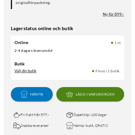
originalförpackning.
Ny för 899:-
Lagerstatus online och butik
Online
1 st
2-4 dagars leveranstid
Butik
Välj din butik
Finns i 1 butik.
HÄMTA
LÄGG I VARUKORGEN
Fri frakt från 599:-
Öppet köp i 100 dagar
Snabba leveranser
Hämta i butik, GRATIS!