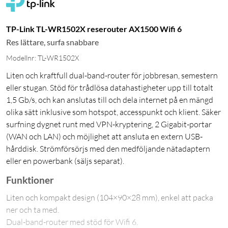
TP-Link TL-WR1502X reserouter AX1500 Wifi 6
Res lättare, surfa snabbare
Modellnr: TL-WR1502X
Liten och kraftfull dual-band-router för jobbresan, semestern
eller stugan. Stöd för trådlösa datahastigheter upp till totalt
1,5 Gb/s, och kan anslutas till och dela internet på en mängd
olika sätt inklusive som hotspot, accesspunkt och klient. Säker
surfning dygnet runt med VPN-kryptering, 2 Gigabit-portar
(WAN och LAN) och möjlighet att ansluta en extern USB-
hårddisk. Strömförsörjs med den medföljande nätadaptern
eller en powerbank (säljs separat).
Funktioner
Liten och kompakt design (104×90×28 mm), enkel att packa
ner och ta med.
Dual-band-router med stöd för Wifi 6.