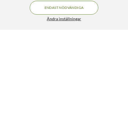
ENDAST NÖDVÄNDIGA
Ändra inställningar
TP-Link TL-WR1502X reserouter AX1500 Wifi 6
FRI FRAKT
4/5
765:-
HÄMTA
LÄGG I VARUKORGEN
Liknande produkter