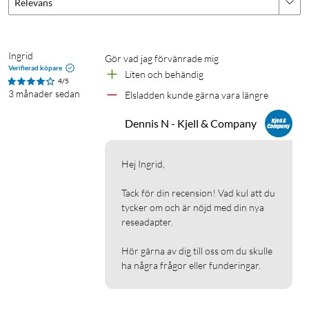
Relevans
Router
Routern ansluts till ett modem via Gigabit-WAN-porten för
att skapa ett lokalt nätverk och dela en internetuppkoppling
Ingrid
Gör vad jag förvänrade mig
med flera enheter. Routern tilldelar IP-adresser och hanterar
Verifierad köpare
Liten och behändig
trafik mellan nätverket och internet. Eftersom LAN-porten
4/5
3 månader sedan
Elsladden kunde gärna vara längre
också är en Gigabit-port kan du även ansluta högintensiva
trådbundna enheter som din smart-TV, spelkonsol eller NAS
Dennis N - Kjell & Company
med en Ethernet-kabel (ingår).
Hej Ingrid,

USB-delning via mobil
Routern ansluts till en mobil med hjälp av en USB-kabel
Tack för din recension! Vad kul att du 
(ingår) för att dela internetanslutningen med flera enheter
tycker om och är nöjd med din nya 
genom routern. Bra när det inte finns tillgång till en fast
reseadapter. 

internetanslutning.
Hör gärna av dig till oss om du skulle 
ha några frågor eller funderingar.
Delning via 3G/4G-USB-modem
Ett 3G- eller 4G-USB-modem ansluts till routerns USB-port