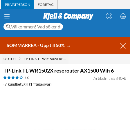
PRIVATPERSON
FÖRETAG
SOMMARREA - Upp till 50%
→
OUTLET
TP-LINK TL-WR1502X RESEROUTER AX1500 WIFI 6
TP-Link TL-WR1502X reserouter AX1500 Wifi 6
4.0
Artikelnr: 65840-B
(7 kundbetyg)
(1 fråga/svar)
|