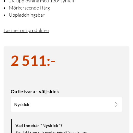
2K-upplösning med 130° synfält
Mörkerseende i färg
Uppladdningsbar
Läs mer om produkten
2 511
:
-
Outletvara - välj skick
Nyskick
Vad innebär "Nyskick"?
Produkt i nyskick med originalförpackning.