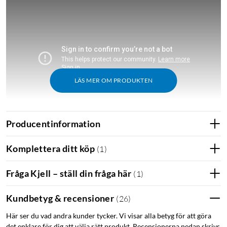
LÄS MER OM PRODUKTEN
Producentinformation
Komplettera ditt köp
Enkel installation - Packa upp och kör med ny
(
1
)
Bluetooth-installation – installera på några få minuter
Fråga Kjell – ställ din fråga här
med enbart ett fåtal skruvar och utan sladdar.
(
1
)
Realistisk video - 2K-upplösning ger dig en realistisk
Kundbetyg & recensioner
videoupplevelse så att du kan hålla koll på vad som
(
26
)
händer hemma.
Här ser du vad andra kunder tycker. Vi visar alla betyg för att göra
Direkta samtal - Inbyggd högtalare och mikrofon låter
det enklare för dig att välja rätt produkt. Recensionerna nedan skrivs