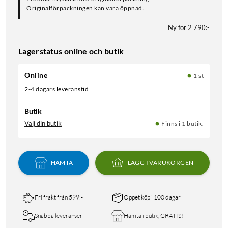
Originalförpackningen kan vara öppnad.
Ny för 2 790:-
Lagerstatus online och butik
Online
1 st
2-4 dagars leveranstid
Butik
Välj din butik
Finns i 1 butik.
HÄMTA
LÄGG I VARUKORGEN
Fri frakt från 599:-
Öppet köp i 100 dagar
Snabba leveranser
Hämta i butik, GRATIS!