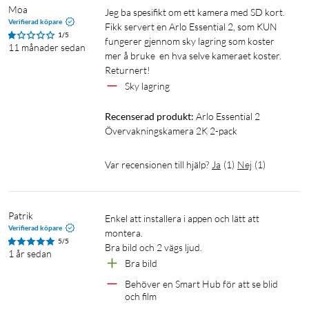
inspelningar. För bästa säkerhet bör du synka dina filer
Moa
Jeg ba spesifikt om ett kamera med SD kort. 
direkt till molnet med Arlo Secure men om du hellre
Verifierad köpare
Fikk servert en Arlo Essential 2, som KUN 
lagrar dem lokalt kan du köpa en SmartHub och
1/5
fungerer gjennom sky lagring som koster 
11 månader sedan
använda ett 128 GB SD-kort.
mer å bruke  en hva selve kameraet koster. 
Dataskydd - Ditt skydd är viktigt för oss och omfattar
Returnert! 
personuppgiftshantering. Precis som en bank rättar vi
Sky lagring 
oss efter de högsta kraven för integritet i linje med
Recenserad produkt:
Arlo Essential 2 
europeiska bestämmelser så att dina uppgifter är säkra
Övervakningskamera 2K 2-pack
och i din kontroll.
Kontrollera delad åtkomst - Ta fullständig kontroll över
Var recensionen till hjälp?
Ja
(
1
)
Nej
(
1
)
vem som kan få åtkomst till dina enheter med bara ett
klick. Bevilja vänner eller familj olika grader av åtkomst
med detsamma eller ta när som helst bort personer.
Patrik
Integritetscenter - Hantera din data och dina videor
Enkel att installera i appen och lätt att 
Verifierad köpare
montera.

med ett klick. Radera filer permanent och återställ på en
5/5
Bra bild och 2 vägs ljud.
gång dina enheter - allt via integritetscentret i Arlo-
1 år sedan
Bra bild
appen.
Behöver en Smart Hub för att se blid 
och film