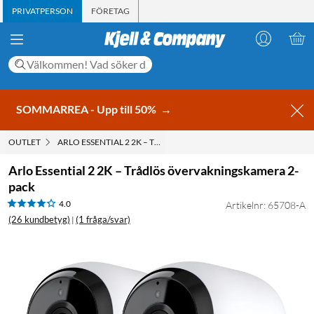
PRIVATPERSON
FÖRETAG
SOMMARREA - Upp till 50%
→
OUTLET
ARLO ESSENTIAL 2 2K – TRÅDLÖS ÖVERVAKNINGSKAMERA 2-PA
Arlo Essential 2 2K – Trådlös övervakningskamera 2-
pack
4.0
Artikelnr: 65708-A
(26 kundbetyg)
(1 fråga/svar)
|