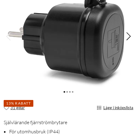
13% RABATT
31 gillar
Lägg i inköpslista
Självlärande fjärrströmbrytare
För utomhusbruk (IP44)