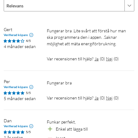
Relevans
Gert
Fungerar bra .Lite svårt att förstå hur man 
Verifierad köpare
ska programmera den i appen. .Saknar 
4/5
möjlighet att mäta energiförbrukning.
4 månader sedan
Var recensionen till hjälp?
Ja
(
0
)
Nej
(
0
)
Per
Fungerar bra
Verifierad köpare
5/5
Var recensionen till hjälp?
Ja
(
0
)
Nej
(
0
)
5 månader sedan
Dan
Funkar perfekt, 
Verifierad köpare
Enkel att lägga till
5/5
1 år sedan