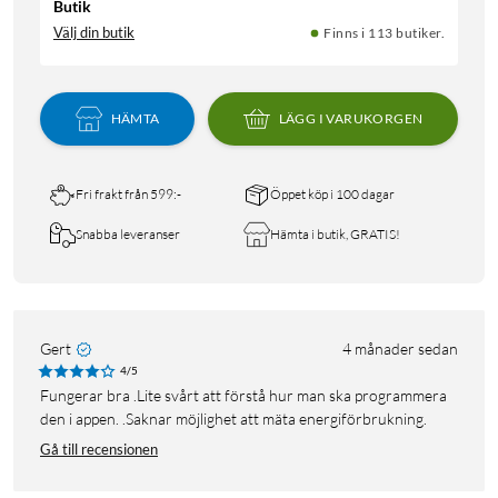
Butik
Välj din butik
Finns i 113 butiker.
HÄMTA
LÄGG I VARUKORGEN
Fri frakt från 599:-
Öppet köp i 100 dagar
Snabba leveranser
Hämta i butik, GRATIS!
Gert
4 månader sedan
4/5
Fungerar bra .Lite svårt att förstå hur man ska programmera
den i appen. .Saknar möjlighet att mäta energiförbrukning.
Gå till recensionen