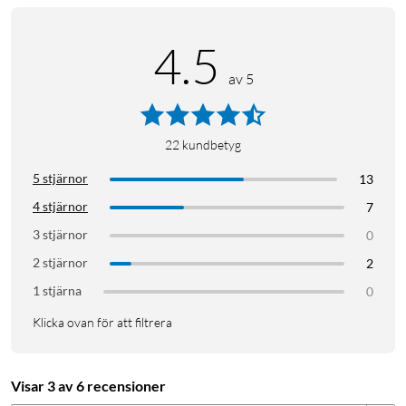
4.5
av 5
22
kundbetyg
5 stjärnor
13
4 stjärnor
7
3 stjärnor
0
2 stjärnor
2
1 stjärna
0
Klicka ovan för att filtrera
Visar 3 av 6 recensioner