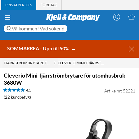
PRIVATPERSON
FÖRETAG
SOMMARREA - Upp till 50%
→
FJÄRRSTRÖMBRYTARE FÖR UTOMHUSBRUK
CLEVERIO MINI-FJÄRRSTRÖMBRYTARE FÖR UTOMHUSBRUK 3680W
Cleverio Mini-fjärrströmbrytare för utomhusbruk
3680W
4.5
Artikelnr: 52221
(22 kundbetyg)