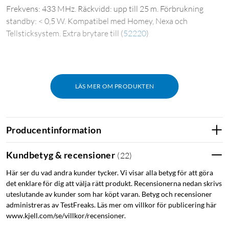
Frekvens: 433 MHz. Räckvidd: upp till 25 m. Förbrukning
standby: < 0,5 W. Kompatibel med Homey, Nexa och
Tellsticksystem. Extra brytare till
(
52220
)
LÄS MER OM PRODUKTEN
Producentinformation
Kundbetyg & recensioner
(
22
)
Här ser du vad andra kunder tycker. Vi visar alla betyg för att göra
det enklare för dig att välja rätt produkt. Recensionerna nedan skrivs
uteslutande av kunder som har köpt varan. Betyg och recensioner
administreras av TestFreaks. Läs mer om villkor för publicering här
www.kjell.com/se/villkor/recensioner.