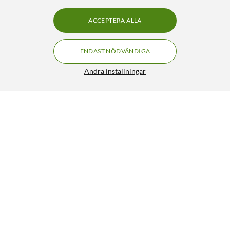
ACCEPTERA ALLA
ENDAST NÖDVÄNDIGA
Ändra inställningar
Cleverio Mini-fjärrströmbrytare för utomhusbruk
69:-
3680W
79:90
4.5/5
HÄMTA
LÄGG I VARUKORGEN