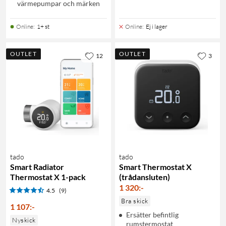
värmepumpar och märken
Online
:
1+ st
Online
:
Ej i lager
OUTLET
OUTLET
12
3
tado
tado
Smart Radiator
Smart Thermostat X
Thermostat X 1-pack
(trådansluten)
1 320
:
-
4.5
(9)
Bra skick
1 107
:
-
Ersätter befintlig
Nyskick
rumstermostat