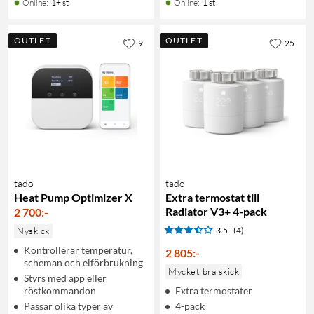
Online
:
1+ st
Online
:
1 st
OUTLET
OUTLET
9
25
tado
tado
Heat Pump Optimizer X
Extra termostat till
Radiator V3+ 4-pack
2 700
:
-
Nyskick
3.5
(4)
Kontrollerar temperatur,
2 805
:
-
scheman och elförbrukning
Mycket bra skick
Styrs med app eller
röstkommandon
Extra termostater
Passar olika typer av
4-pack