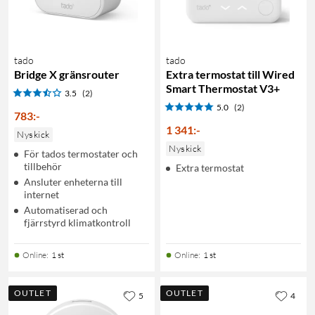
tado
tado
Bridge X gränsrouter
Extra termostat till Wired
Smart Thermostat V3+
3.5
(2)
5.0
(2)
783
:
-
1 341
:
-
Nyskick
Nyskick
För tados termostater och
tillbehör
Extra termostat
Ansluter enheterna till
internet
Automatiserad och
fjärrstyrd klimatkontroll
Online
:
1 st
Online
:
1 st
OUTLET
OUTLET
5
4