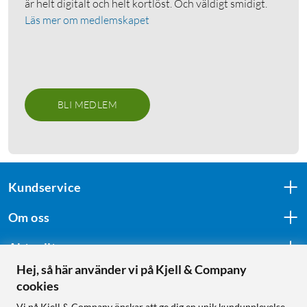
är helt digitalt och helt kortlöst. Och väldigt smidigt.
Läs mer om medlemskapet
BLI MEDLEM
Kundservice
Om oss
Aktuellt
Hej, så här använder vi på Kjell & Company
cookies
Följ oss
Vi på Kjell & Company önskar att ge dig en unik kundupplevelse