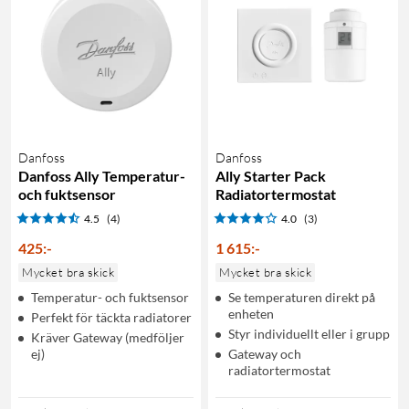
Danfoss
Danfoss
Danfoss Ally Temperatur-
Ally Starter Pack
och fuktsensor
Radiatortermostat
4.5
(4)
4.0
(3)
425
:
-
1 615
:
-
Mycket bra skick
Mycket bra skick
Temperatur- och fuktsensor
Se temperaturen direkt på
enheten
Perfekt för täckta radiatorer
Styr individuellt eller i grupp
Kräver Gateway (medföljer
ej)
Gateway och
radiatortermostat