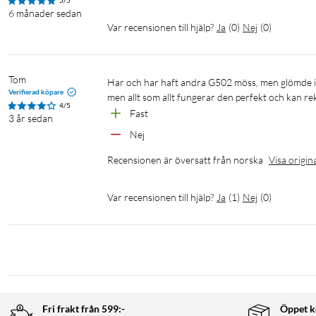
5/5
6 månader sedan
Var recensionen till hjälp?
Ja
(
0
)
Nej
(
0
)
G502 X
Spelmusen G502 är världens populäraste spelmus. G502 X har f
Tom
Har och har haft andra G502 möss, men glömde i processen att G502 X inte har LED-ljus, så det var en liten besvikelse, 
inom spelteknik och har nu den helt nya optiskmekaniska teknik
Verifierad köpare
men allt som allt fungerar den perfekt och kan
tillförlitlighet samt en exakt klickupplevelse i en och samma mus. 
4/5
Fast
3 år sedan
Nej
HERO 25K-SENSOR
Recensionen är översatt från norska
Visa origin
Spelsensor med hög precision med 1:1-exakthet på submikronnivåer
fem föredragna känslighetsnivåer med G HUB-programvaran.
Var recensionen till hjälp?
Ja
(
1
)
Nej
(
0
)
Specifikationer
Vikt: 89 g
Mått: 131x41x79 mm
Upp till 5 inbyggda minnesprofiler
PTFE-tassar
13 programmerbara reglage
Fri frakt från 599:-
Öppet k