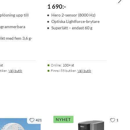
1 690
:
-
plösning upp till
Hero 2-sensor (8000 Hz)
Optiska Lightforce-brytare
rogrammerbara
Superlätt – endast 60 g
vikt med fem 3,6 g-
st
Online
:
100+ st
tiker.
Välj butik
Finns i 85 butiker.
Välj butik
NYHET
421
1