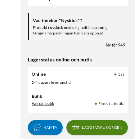
Vad innebär "Nyskick"?
Produkt i nyskick med originalförpackning.
Originalförpackningen kan vara öppnad.
Ny för 949:-
Lagerstatus online och butik
Online
1 st
2-4 dagars leveranstid
Butik
Välj din butik
Finns i 1 butik.
HÄMTA
LÄGG I VARUKORGEN