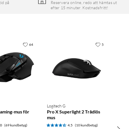
tid på
Reservera online, redo att hämtas ut
efter 15 minuter. Kostnadsfritt!
64
5
Logitech G
aming-mus för
Pro X Superlight 2 Trådlös
mus
.0
(69 kundbetyg)
4.5
(10 kundbetyg)