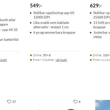
549
:
-
629
:
-
Ställbar upplösning upp till
Ställbar up
12000 DPI
25600 DPI
ooth eller
Lika snabb som kablade
11 fullt p
agare
alternativ - endast 1 ms
knappar
 upp till 25
6 programmerbara knappar
Justerbar 
vikter
ar batteritid
Online
:
50+ st
Online
:
100+ 
 butik
Finns i 72 butiker.
Välj butik
Finns i 111 bu
17
6