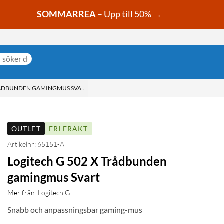
SOMMARREA
– Upp till 50% →
TRÅDBUNDEN GAMINGMUS SVART
OUTLET
FRI FRAKT
Artikelnr: 65151-A
Logitech G 502 X Trådbunden
gamingmus Svart
Mer från:
Logitech G
Snabb och anpassningsbar gaming-mus