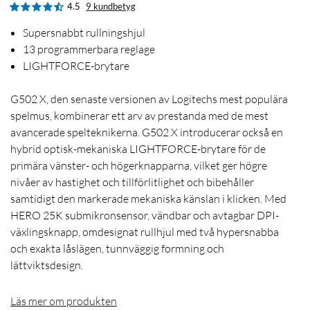
4.5
9 kundbetyg
Supersnabbt rullningshjul
13 programmerbara reglage
LIGHTFORCE-brytare
G502 X, den senaste versionen av Logitechs mest populära
spelmus, kombinerar ett arv av prestanda med de mest
avancerade spelteknikerna. G502 X introducerar också en
hybrid optisk-mekaniska LIGHTFORCE-brytare för de
primära vänster- och högerknapparna, vilket ger högre
nivåer av hastighet och tillförlitlighet och bibehåller
samtidigt den markerade mekaniska känslan i klicken. Med
HERO 25K submikronsensor, vändbar och avtagbar DPI-
växlingsknapp, omdesignat rullhjul med två hypersnabba
och exakta låslägen, tunnväggig formning och
lättviktsdesign.
Läs mer om produkten