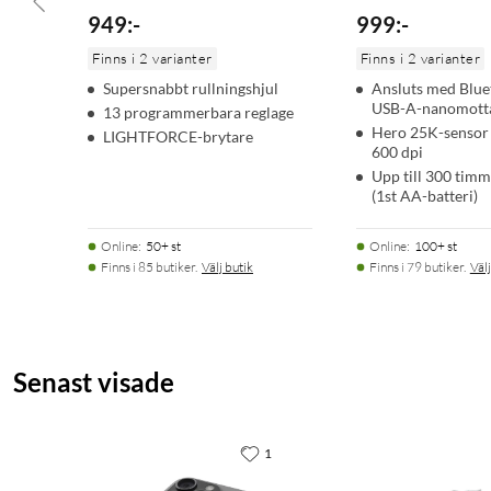
949
:
-
999
:
-
Finns i 2 varianter
Finns i 2 varianter
Supersnabbt rullningshjul
Ansluts med Bluet
USB-A-nanomott
13 programmerbara reglage
Hero 25K-sensor -
LIGHTFORCE-brytare
600 dpi
Upp till 300 timm
(1st AA-batteri)
Online
:
50+ st
Online
:
100+ st
Finns i 85 butiker.
Välj butik
Finns i 79 butiker.
Välj
Senast visade
1