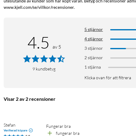
uteslutande av kunder som har köpt varan. Betyg och recensioner admin
www.kjell.com/se/villkor/recensioner.
5 stjärnor
4.5
4 stjärnor
av 5
3 stjärnor
2 stjärnor
1 stjärna
9
kundbetyg
Klicka ovan för att filtrera
Visar 2 av 2 recensioner
Stefan
fungerar bra 
Verifierad köpare
fungerar bra 