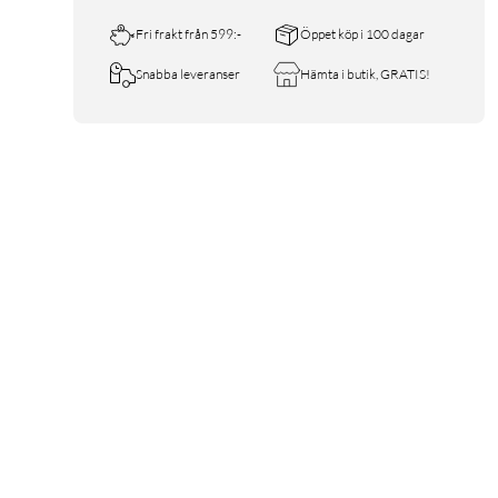
Fri frakt från 599:-
Öppet köp i 100 dagar
Snabba leveranser
Hämta i butik, GRATIS!