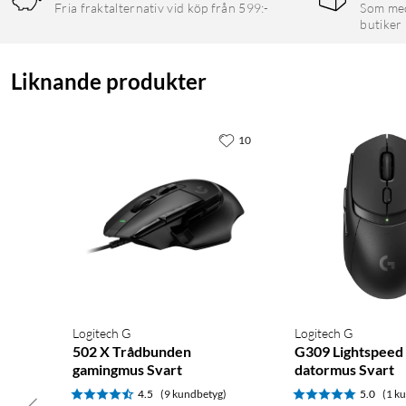
Fria fraktalternativ vid köp från 599:-
Som medl
Sensor: HERO 25K
butiker
Upplösning: 100 - 25 600 DPI
Anslutning: USB
Liknande produkter
Systemkrav: Windows 10 eller senare, MacOS 10.14 eller senar
10
Logitech G
Logitech G
502 X Trådbunden
G309 Lightspeed 
gamingmus Svart
datormus Svart
4.5
(9 kundbetyg)
5.0
(1 k