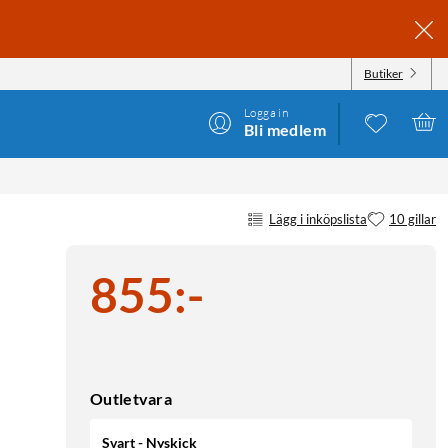
Butiker
Logga in
Bli medlem
Lägg i inköpslista
10 gillar
855
:
-
Outletvara
Svart - Nyskick