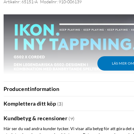
Artikelnr: 65151-A
Modellnr: 910-006139
LÄS MER O
Producentinformation
Komplettera ditt köp
(
3
)
Kundbetyg & recensioner
(
9
)
Här ser du vad andra kunder tycker. Vi visar alla betyg för att göra det 