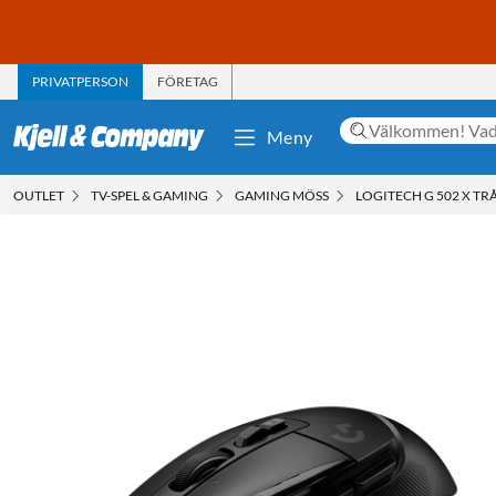
PRIVATPERSON
FÖRETAG
Meny
OUTLET
TV-SPEL & GAMING
GAMING MÖSS
LOGITECH G 502 X 