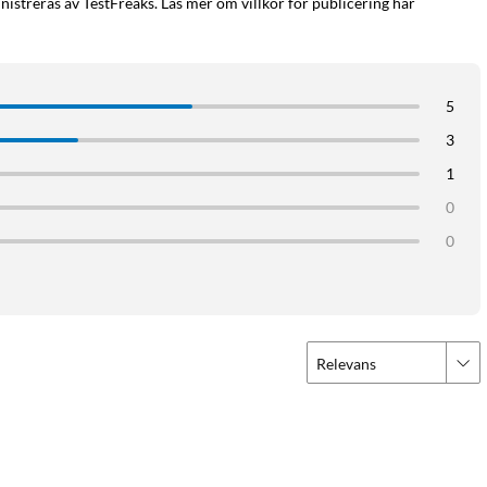
istreras av TestFreaks. Läs mer om villkor för publicering här
5
3
1
0
0
Relevans