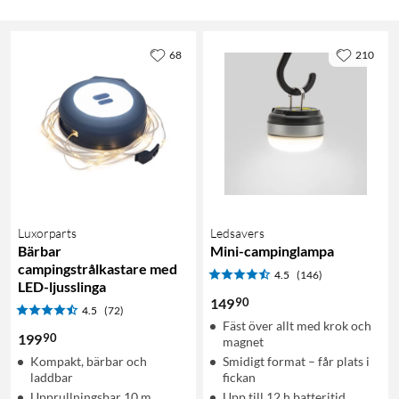
68
210
Luxorparts
Ledsavers
Bärbar
Mini-campinglampa
campingstrålkastare med
4.5
(146)
LED-ljusslinga
90
149
4.5
(72)
Fäst över allt med krok och
90
199
magnet
Kompakt, bärbar och
Smidigt format – får plats i
laddbar
fickan
Upprullningsbar 10 m
Upp till 12 h batteritid