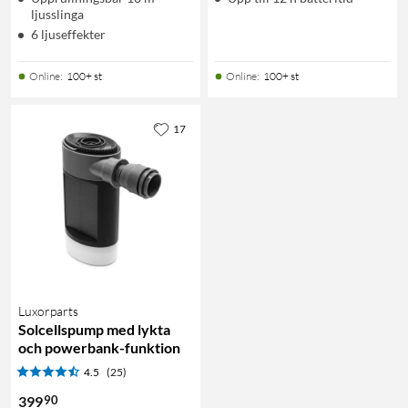
ljusslinga
6 ljuseffekter
Online
:
100+ st
Online
:
100+ st
17
Luxorparts
Solcellspump med lykta
och powerbank-funktion
4.5
(25)
90
399