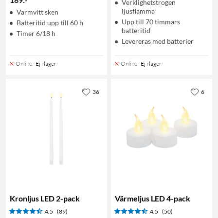
Verklighetstrogen
ljusflamma
Varmvitt sken
Upp till 70 timmars
Batteritid upp till 60 h
batteritid
Timer 6/18 h
Levereras med batterier
Online
:
Ej i lager
Online
:
Ej i lager
36
6
Kronljus LED 2-pack
Värmeljus LED 4-pack
4.5
(89)
4.5
(50)