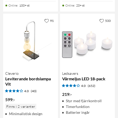
Online
:
100+ st
Online
:
20+ st
91
533
Cleverio
Ledsavers
Leviterande bordslampa
Värmeljus LED 18-pack
Vit
4.0
(652)
4.0
(40)
219
:
-
599
:
-
Styr med fjärrkontroll
Finns i 2 varianter
Timerfunktion
Batterier ingår
Minimalistisk design