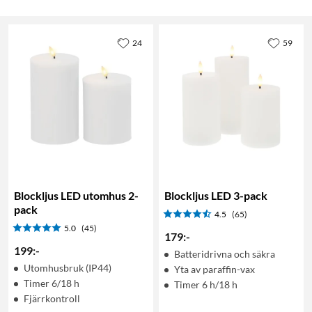
24
59
Blockljus LED utomhus 2-
Blockljus LED 3-pack
pack
4.5
(65)
5.0
(45)
179
:
-
199
:
-
Batteridrivna och säkra
Utomhusbruk (IP44)
Yta av paraffin-vax
Timer 6/18 h
Timer 6 h/18 h
Fjärrkontroll