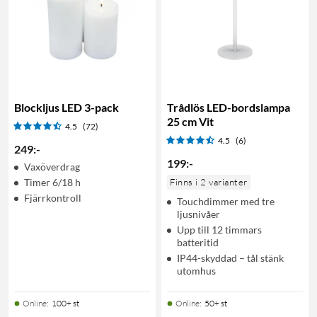
Blockljus LED 3-pack
Trådlös LED-bordslampa
25 cm Vit
4.5
(72)
4.5
(6)
249
:
-
199
:
-
Vaxöverdrag
Timer 6/18 h
Finns i 2 varianter
Fjärrkontroll
Touchdimmer med tre
ljusnivåer
Upp till 12 timmars
batteritid
IP44-skyddad – tål stänk
utomhus
Online
:
100+ st
Online
:
50+ st