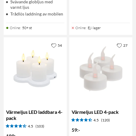
Svävande globljus med
varmt ljus
Trådlös laddning av mobilen
Online
:
50+ st
Online
:
Ej i lager
54
27
Värmeljus LED laddbara 4-
Värmeljus LED 4-pack
pack
4.5
(120)
4.5
(103)
59
:
-
189
:
-