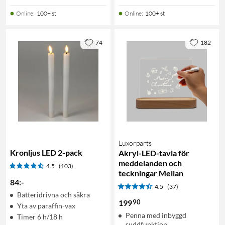
Online
:
100+ st
Online
:
100+ st
74
182
Luxorparts
Kronljus LED 2-pack
Akryl-LED-tavla för
meddelanden och
4.5
(103)
teckningar Mellan
84
:
-
4.5
(37)
Batteridrivna och säkra
90
199
Yta av paraffin-vax
Penna med inbyggd
Timer 6 h/18 h
suddfunktion