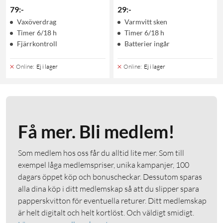
79
:
-
29
:
-
Vaxöverdrag
Varmvitt sken
Timer 6/18 h
Timer 6/18 h
Fjärrkontroll
Batterier ingår
Online
:
Ej i lager
Online
:
Ej i lager
Få mer. Bli medlem!
Som medlem hos oss får du alltid lite mer. Som till
exempel låga medlemspriser, unika kampanjer, 100
dagars öppet köp och bonuscheckar. Dessutom sparas
alla dina köp i ditt medlemskap så att du slipper spara
papperskvitton för eventuella returer. Ditt medlemskap
är helt digitalt och helt kortlöst. Och väldigt smidigt.