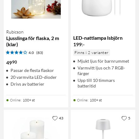
Rubicson
LED-nattlampa Isbjörn
Ljusslinga för flaska, 2 m
(klar)
199
:
-
Finns i 2 varianter
4.0
(83)
Mjukt ljus för barnrummet
90
49
Varmvitt ljus och 7 RGB-
Passar de flesta flaskor
färger
20 varmvita LED-dioder
Upp till 10 timmars
Drivs av batterier
batteritid
Online
:
100+ st
Online
:
100+ st
43
5