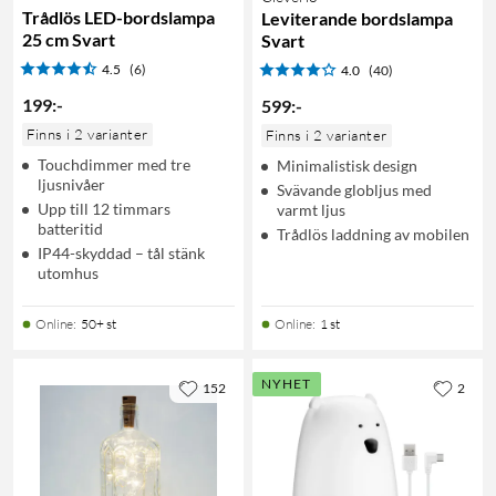
Trådlös LED-bordslampa
Leviterande bordslampa
25 cm Svart
Svart
4.5
(6)
4.0
(40)
199
:
-
599
:
-
Finns i 2 varianter
Finns i 2 varianter
Touchdimmer med tre
Minimalistisk design
ljusnivåer
Svävande globljus med
Upp till 12 timmars
varmt ljus
batteritid
Trådlös laddning av mobilen
IP44-skyddad – tål stänk
utomhus
Online
:
50+ st
Online
:
1 st
NYHET
152
2