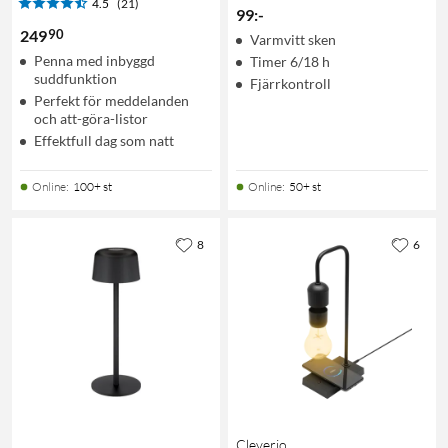
4.5
(21)
99
:
-
90
249
Varmvitt sken
Penna med inbyggd
Timer 6/18 h
suddfunktion
Fjärrkontroll
Perfekt för meddelanden
och att-göra-listor
Effektfull dag som natt
Online
:
100+ st
Online
:
50+ st
8
6
Cleverio