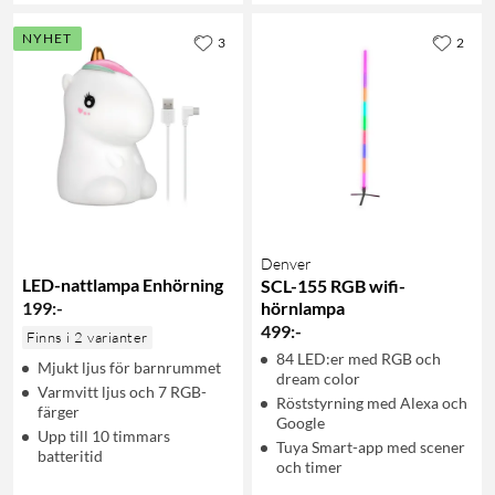
NYHET
3
2
Denver
LED-nattlampa Enhörning
SCL-155 RGB wifi-
199
:
-
hörnlampa
499
:
-
Finns i 2 varianter
84 LED:er med RGB och
Mjukt ljus för barnrummet
dream color
Varmvitt ljus och 7 RGB-
Röststyrning med Alexa och
färger
Google
Upp till 10 timmars
Tuya Smart-app med scener
batteritid
och timer