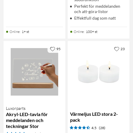
Perfekt för meddelanden
och att-göra-listor
Effektfull dag som natt
Online
:
1+ st
Online
:
100+ st
95
23
Luxorparts
Värmeljus LED stora 2-
Akryl-LED-tavla för
pack
meddelanden och
teckningar Stor
4.5
(28)