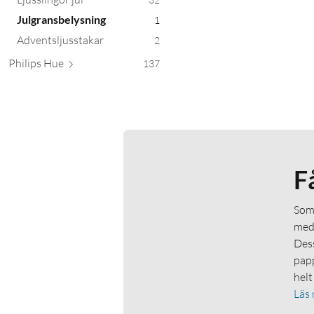
Julgransbelysning
1
Adventsljusstakar
2
Philip
s Hue
137
F
Som 
medl
Dess
papp
helt
Läs