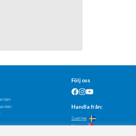
Följ oss
anden
Handla från:
danden
r
Sverige
Norge