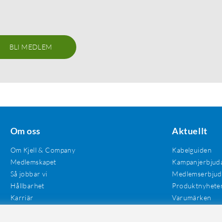
BLI MEDLEM
Om oss
Aktuellt
Om Kjell & Company
Kabelguiden
Medlemskapet
Kampanjerbjud
Så jobbar vi
Medlemserbju
Hållbarhet
Produktnyhete
Karriär
Varumärken
Våra butiker
Investerare