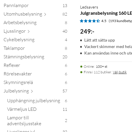
Pannlampor
13
Ledsavers
Julgransbelysning 160 L
Utomhusbely
sning
82
4.5
(193 kundbety
Arbetsbelysning
8
249
:
-
Ljussl
ingor
40
Cykelbelysning
4
Lätt att sätta upp
Vackert skimmer med hel
Taklampor
8
Kan användas inne och ute
Stämningsbelysning
20
Reflexer
6
Online
:
100+ st
Finns i 112 butiker.
Välj butik
Rörelsevakter
6
Skymningsrelä
6
Julbely
sning
57
Upphängning julbelysning
6
Värmeljus LED
11
Lampor till
2
adventsljusstake
Ljusslingor jul
32