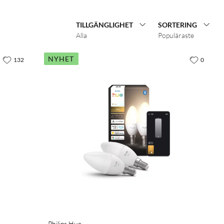
TILLGÄNGLIGHET
SORTERING
Alla
Populäraste
NYHET
132
0
Philips Hue