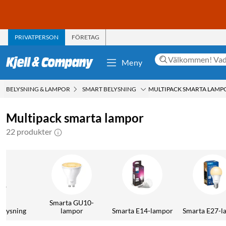
PRIVATPERSON
FÖRETAG
Meny
BELYSNING & LAMPOR
SMART BELYSNING
MULTIPACK SMARTA LAMP
Multipack smarta lampor
22 produkter
Smarta GU10-
elysning
lampor
Smarta E14-lampor
Smarta E27-l