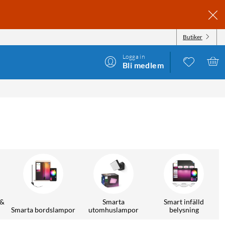
Butiker
Logga in
Bli medlem
 &
Smarta
Smart infälld
Smarta bordslampor
utomhuslampor
belysning