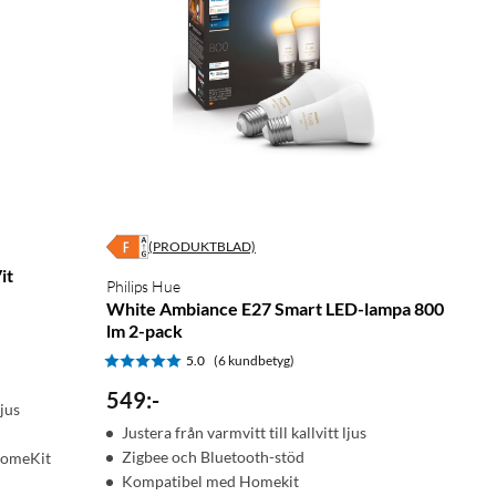
(PRODUKTBLAD)
it
Philips Hue
White Ambiance E27 Smart LED-lampa 800
lm 2-pack
5.0
(6 kundbetyg)
549
:
-
ljus
Justera från varmvitt till kallvitt ljus
Zigbee och Bluetooth-stöd
HomeKit
Kompatibel med Homekit