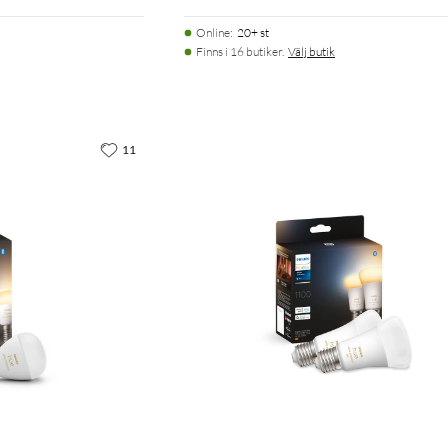
Online
:
20+ st
Finns i 16 butiker.
Välj butik
11