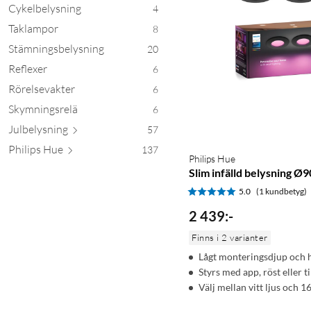
Cykelbelysning
4
Taklampor
8
Stämningsbelysning
20
Reflexer
6
Rörelsevakter
6
Skymningsrelä
6
Julbely
sning
57
Philip
s Hue
137
Philips Hue
Slim infälld belysning Ø
5.0
(1 kundbetyg)
2 439
:
-
Finns i 2 varianter
Lågt monteringsdjup och h
Styrs med app, röst eller t
Välj mellan vitt ljus och 1