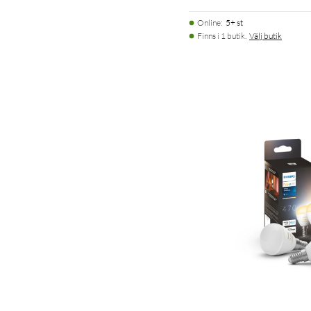
Online
:
5+ st
Finns i 1 butik.
Välj butik