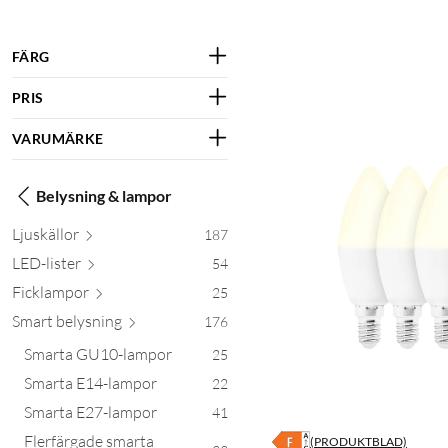
FÄRG
PRIS
VARUMÄRKE
Belysning & lampor
Ljusk
ällor
187
LED-l
ister
54
Fickl
ampor
25
Smart bely
sning
176
Smarta GU10-lampor
25
Smarta E14-lampor
22
Smarta E27-lampor
41
Flerfärgade smarta
(PRODUKTBLAD)