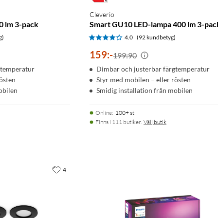
Cleverio
0 lm 3-pack
Smart GU10 LED-lampa 400 lm 3-pac
g)
4.0
(92 kundbetyg)
159
:
-
199:90
gtemperatur
Dimbar och justerbar färgtemperatur
rösten
Styr med mobilen – eller rösten
obilen
Smidig installation från mobilen
Online
:
100+ st
Finns i 111 butiker.
Välj butik
4