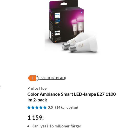
(PRODUKTBLAD)
k
Philips Hue
Color Ambiance Smart LED-lampa E27 1100
lm 2-pack
5.0
(14 kundbetyg)
1 159
:
-
Kan lysa i 16 miljoner färger