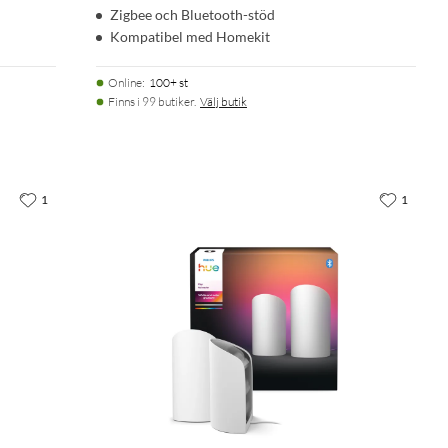
Zigbee och Bluetooth-stöd
Kompatibel med Homekit
Online
:
100+ st
Finns i 99 butiker.
Välj butik
1
1