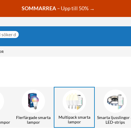
SOMMARREA
– Upp till 50% →
OR
Multipack smarta
Flerfärgade smarta
Smarta ljusslingor
lampor
ampor
lampor
LED-strips