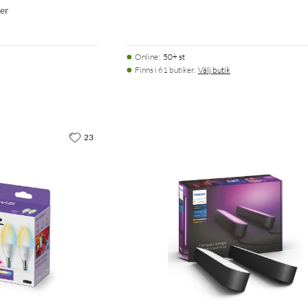
ger
Online
:
50+ st
Finns i 61 butiker.
Välj butik
23