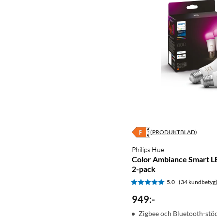
(PRODUKTBLAD)
Philips Hue
Color Ambiance Smart L
2-pack
5.0
(34 kundbetyg
949
:
-
Zigbee och Bluetooth-stö