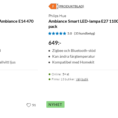
(PRODUKTBLAD)
Philips Hue
 Ambiance E14 470
Ambiance Smart LED-lampa E27 1100
pack
5.0
(35 kundbetyg)
649
:
-
d
Zigbee och Bluetooth-stöd
Kan ändra färgtemperatur
llvitt ljus
Kompatibel med Homekit
Online
:
5+ st
Finns i 13 butiker.
Välj butik
NYHET
51