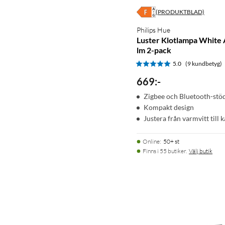
(PRODUKTBLAD)
Philips Hue
Luster Klotlampa White
lm 2-pack
5.0
(9 kundbetyg)
669
:
-
Zigbee och Bluetooth-stö
Kompakt design
Justera från varmvitt till ka
Online
:
50+ st
Finns i 55 butiker.
Välj butik