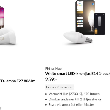
Philips Hue
White smart LED-kronljus E14 1-pac
259
:
-
ED-lampa E27 806 lm
Finns i 2 varianter
)
Varmvitt ljus (2700 K), 470 lumen
Dimbar ända ner till 2 % ljusstyrka
Styrs via app, röst eller Matter
d