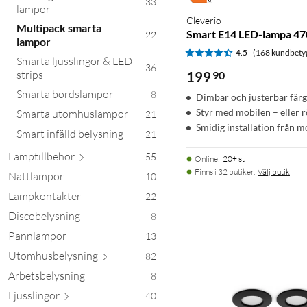
33
lampor
Cleverio
Multipack smarta
Smart E14 LED-lampa 47
22
lampor
4.5
(168 kundbety
Smarta ljusslingor & LED-
36
strips
199
90
Smarta bordslampor
8
Dimbar och justerbar fär
Styr med mobilen – eller 
Smarta utomhuslampor
21
Smidig installation från m
Smart infälld belysning
21
Lamptill
behör
55
Online
:
20+ st
Finns i 32 butiker.
Välj butik
Nattlampor
10
Lampkontakter
22
Discobelysning
8
Pannlampor
13
Utomhusbely
sning
82
Arbetsbelysning
8
Ljussl
ingor
40