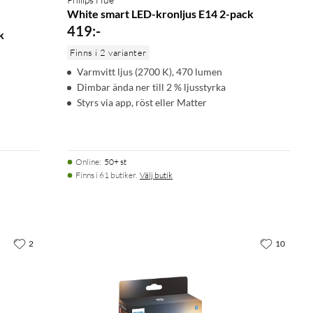
White smart LED-kronljus E14 2-pack
419
:
-
k
Finns i 2 varianter
Varmvitt ljus (2700 K), 470 lumen
Dimbar ända ner till 2 % ljusstyrka
Styrs via app, röst eller Matter
Online
:
50+ st
Finns i 61 butiker.
Välj butik
2
10