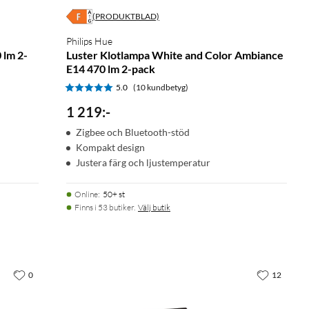
(PRODUKTBLAD)
Philips Hue
 lm 2-
Luster Klotlampa White and Color Ambiance
E14 470 lm 2-pack
5.0
(10 kundbetyg)
1 219
:
-
Zigbee och Bluetooth-stöd
Kompakt design
Justera färg och ljustemperatur
Online
:
50+ st
Finns i 53 butiker.
Välj butik
0
12