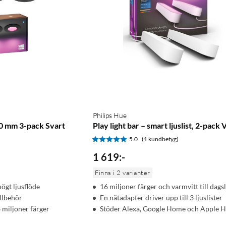
Philips Hue
90 mm 3-pack Svart
Play light bar – smart ljuslist, 2-pack V
5.0
(1 kundbetyg)
1 619
:
-
Finns i 2 varianter
ögt ljusflöde
16 miljoner färger och varmvitt till dags
illbehör
En nätadapter driver upp till 3 ljuslister
6 miljoner färger
Stöder Alexa, Google Home och Apple 