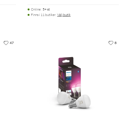
Online
:
5+ st
Finns i 11 butiker.
Välj butik
47
8