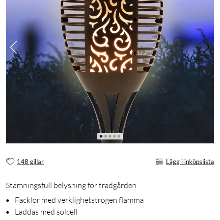
148 gillar
Lägg i inköpslista
Stämningsfull belysning för trädgården
Facklor med verklighetstrogen flamma
Laddas med solcell