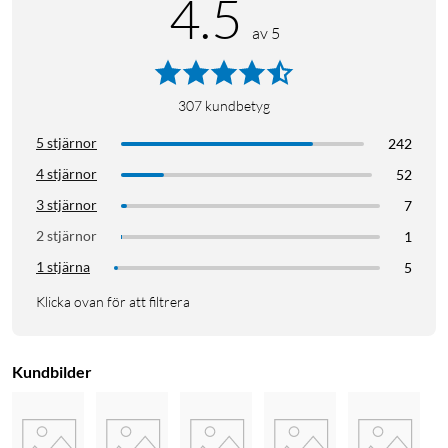
4.5
av 5
307
kundbetyg
5 stjärnor
242
4 stjärnor
52
3 stjärnor
7
2 stjärnor
1
1 stjärna
5
Klicka ovan för att filtrera
Kundbilder