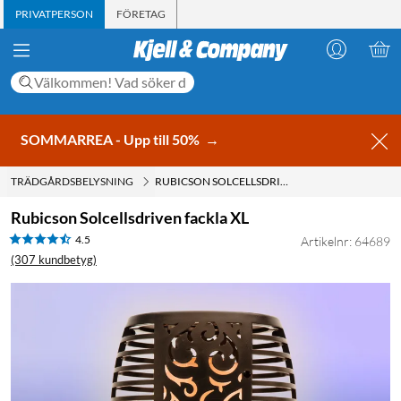
PRIVATPERSON
FÖRETAG
SOMMARREA - Upp till 50%
→
TRÄDGÅRDSBELYSNING
RUBICSON SOLCELLSDRIVEN FACKLA XL
Rubicson Solcellsdriven fackla XL
4.5
Artikelnr: 64689
(307 kundbetyg)