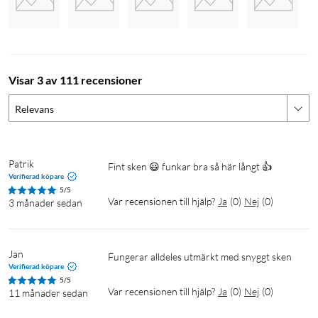
Visar 3 av 111 recensioner
Relevans
Patrik
Fint sken 😃 funkar bra så här långt 👍
Verifierad köpare
5/5
Var recensionen till hjälp?
Ja
(
0
)
Nej
(
0
)
3 månader sedan
Jan
Fungerar alldeles utmärkt med snyggt sken
Verifierad köpare
5/5
Var recensionen till hjälp?
Ja
(
0
)
Nej
(
0
)
11 månader sedan