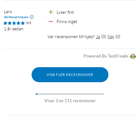
Lars
Lyser fint
Verifierad köpare
Finns inget
5/5
1 år sedan
Var recensionen till hjälp?
Ja
(
0
)
Nej
(
0
)
Powered By TestFreaks
VISA FLER RECENSIONER
Visar 3 av 111 recensioner