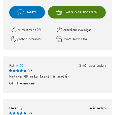
HÄMTA
LÄGG I VARUKORGEN
Fri frakt från 599:-
Öppet köp i 100 dagar
Snabba leveranser
Hämta i butik, GRATIS!
Patrik
3 månader sedan
5/5
Fint sken 😃 funkar bra så här långt 👍
Gå till recensionen
Helén
4 år sedan
5/5