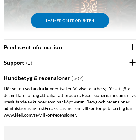
LÄS MER OM PRODUKTEN
Producentinformation
Support
(
1
)
Facklan är helt trådlös och via en inbyggd solpanel laddas ett
internt batteri via solenergi. Tänds automatiskt vid
Kundbetyg & recensioner
(
307
)
solnedgång och släcker sig själv vid soluppgång. Är IP44-
Här ser du vad andra kunder tycker. Vi visar alla betyg för att göra
klassad och lämplig för utomhusbruk. Mått: Ø12x78 cm.
det enklare för dig att välja rätt produkt. Recensionerna nedan skrivs
uteslutande av kunder som har köpt varan. Betyg och recensioner
Utomhusbelysning
Utomhuslampa
Solcellslampa
administreras av TestFreaks. Läs mer om villkor för publicering här
www.kjell.com/se/villkor/recensioner.
Belysning med solceller