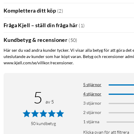
Komplettera ditt köp
(
2
)
Fråga Kjell – ställ din fråga här
(
1
)
Kundbetyg & recensioner
(
50
)
Här ser du vad andra kunder tycker. Vi visar alla betyg för att göra det 
uteslutande av kunder som har köpt varan. Betyg och recensioner admin
www.kjell.com/se/villkor/recensioner.
5 stjärnor
5
4 stjärnor
av 5
3 stjärnor
2 stjärnor
1 stjärna
50
kundbetyg
Klicka ovan för att filtrera