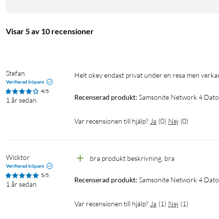
Visar 5 av 10 recensioner
Stefan
Helt okey endast privat under en resa men verk
Verifierad köpare
4/5
Recenserad produkt:
Samsonite Network 4 Dato
1 år sedan
Var recensionen till hjälp?
Ja
(
0
)
Nej
(
0
)
Wicktor
bra produkt beskrivning, bra
Verifierad köpare
5/5
Recenserad produkt:
Samsonite Network 4 Dato
1 år sedan
Var recensionen till hjälp?
Ja
(
1
)
Nej
(
1
)