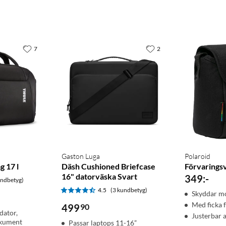
7
2
Gaston Luga
Polaroid
g 17 l
Däsh Cushioned Briefcase
Förvarings
16" datorväska Svart
349
:
-
undbetyg)
4.5
(3 kundbetyg)
Skyddar m
Med ficka f
499
90
dator,
Justerbar 
okument
Passar laptops 11-16”