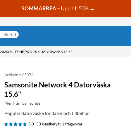
SOMMARREA
– Upp till 50% →
SAMSONITE NETWORK 4 DATORVÄSKA 15.6"
Artikelnr: 65378
Samsonite Network 4 Datorväska
15.6"
Mer från:
Samsonite
Populär datorväska för dator och tillbehör
5.0
50 kundbetyg
1 fråga/svar
|