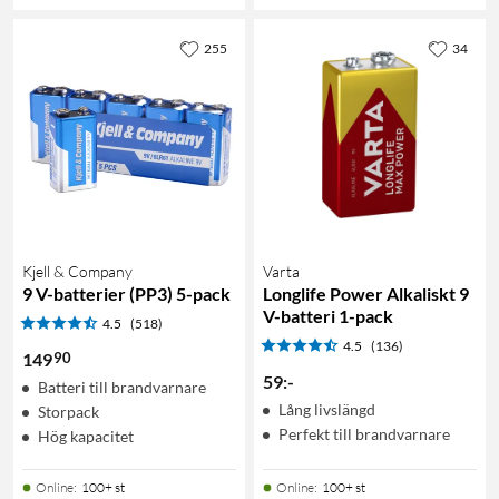
255
34
Kjell & Company
Varta
9 V-batterier (PP3) 5-pack
Longlife Power Alkaliskt 9
V-batteri 1-pack
4.5
(518)
4.5
(136)
90
149
59
:
-
Batteri till brandvarnare
Lång livslängd
Storpack
Perfekt till brandvarnare
Hög kapacitet
Online
:
100+ st
Online
:
100+ st