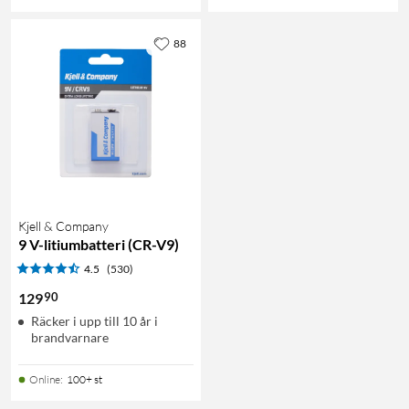
88
Kjell & Company
9 V-litiumbatteri (CR-V9)
4.5
(530)
90
129
Räcker i upp till 10 år i
brandvarnare
Online
:
100+ st