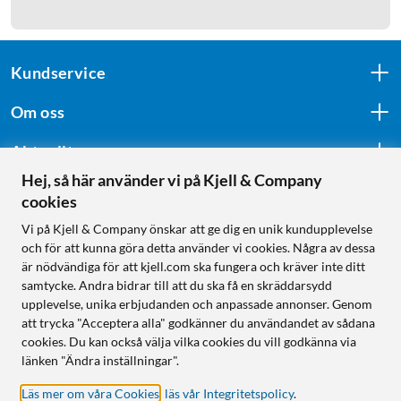
Kundservice
Om oss
Aktuellt
Hej, så här använder vi på Kjell & Company
cookies
Följ oss
Vi på Kjell & Company önskar att ge dig en unik kundupplevelse
och för att kunna göra detta använder vi cookies. Några av dessa
är nödvändiga för att kjell.com ska fungera och kräver inte ditt
samtycke. Andra bidrar till att du ska få en skräddarsydd
Handla från:
upplevelse, unika erbjudanden och anpassade annonser. Genom
att trycka "Acceptera alla" godkänner du användandet av sådana
Sverige
cookies. Du kan också välja vilka cookies du vill godkänna via
Norge
länken "Ändra inställningar".
Läs mer om våra Cookies
,
läs vår Integritetspolicy
.