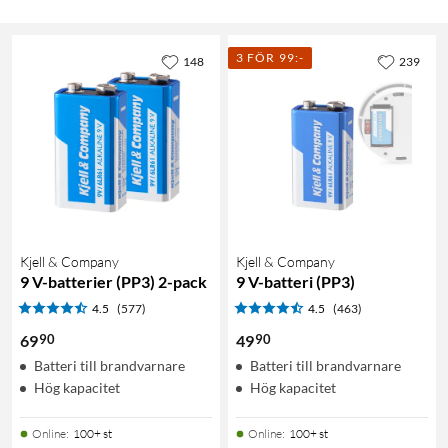
3 FÖR 99:-
148
239
Kjell & Company
Kjell & Company
9 V-batterier (PP3) 2-pack
9 V-batteri (PP3)
4.5
(577)
4.5
(463)
90
90
69
49
Batteri till brandvarnare
Batteri till brandvarnare
Hög kapacitet
Hög kapacitet
Online
:
100+ st
Online
:
100+ st