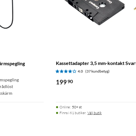
Kassettadapter 3,5 mm-kontakt Svar
ärmspegling
4.0
(37 kundbetyg)
rmspegling
199
90
rådlöst
ekskärm
Online
:
50+ st
Finns i 61 butiker.
Välj butik