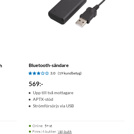
Bluetooth-sändare
h
3.0
(19 kundbetyg)
569
:
-
Upp till två mottagare
APTX-stöd
Strömförsörjs via USB
Online
:
5+ st
Finns i 6 butiker.
Välj butik