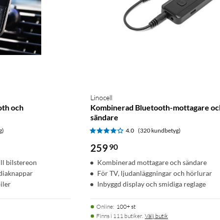
Linocell
th och
Kombinerad Bluetooth-mottagare oc
sändare
g)
4.0
(320 kundbetyg)
259
90
ll bilstereon
Kombinerad mottagare och sändare
diaknappar
För TV, ljudanläggningar och hörlurar
iler
Inbyggd display och smidiga reglage
Online
:
100+ st
Finns i 111 butiker.
Välj butik