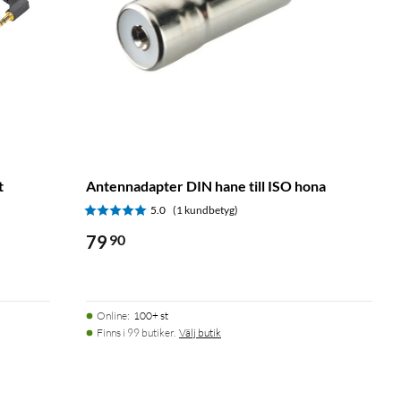
t
Antennadapter DIN hane till ISO hona
5.0
(1 kundbetyg)
79
90
Online
:
100+ st
Finns i 99 butiker.
Välj butik