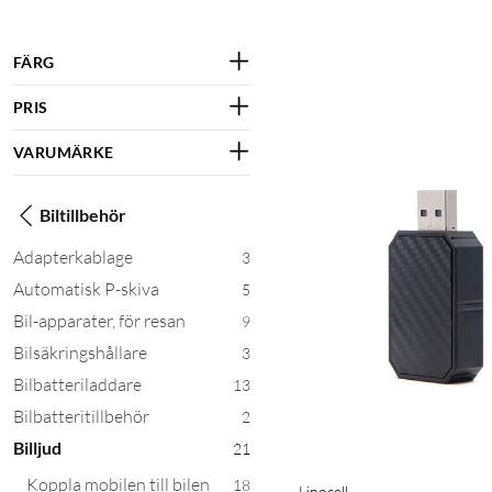
FÄRG
PRIS
VARUMÄRKE
Biltillbehör
Adapterkablage
3
Automatisk P-skiva
5
Bil-apparater, för resan
9
Bilsäkringshållare
3
Bilbatteriladdare
13
Bilbatteritillbehör
2
Billjud
21
Koppla mobilen till bilen
18
Linocell