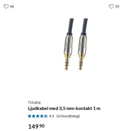
46
35
Nikabe
Ljudkabel med 3,5 mm-kontakt 1 m
4.5
(63 kundbetyg)
149
90