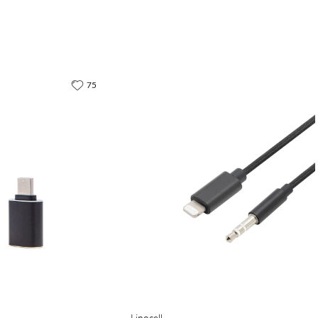
75
Linocell