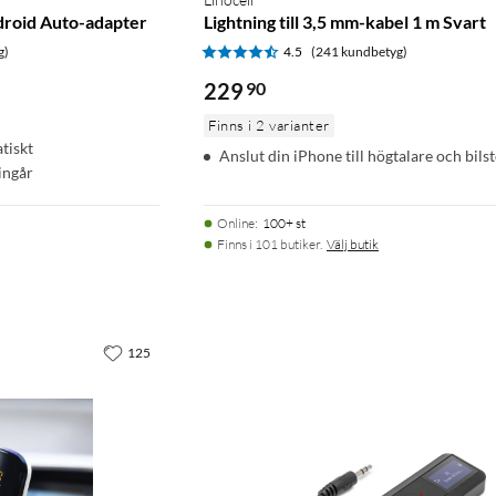
droid Auto-adapter
Lightning till 3,5 mm-kabel 1 m Svart
g)
4.5
(241 kundbetyg)
229
90
Finns i 2 varianter
tiskt
Anslut din iPhone till högtalare och bils
ingår
Online
:
100+ st
Finns i 101 butiker.
Välj butik
125