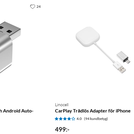
24
Linocell
ch Android Auto-
CarPlay Trådlös Adapter för iPhone
4.0
(94 kundbetyg)
)
499
:
-