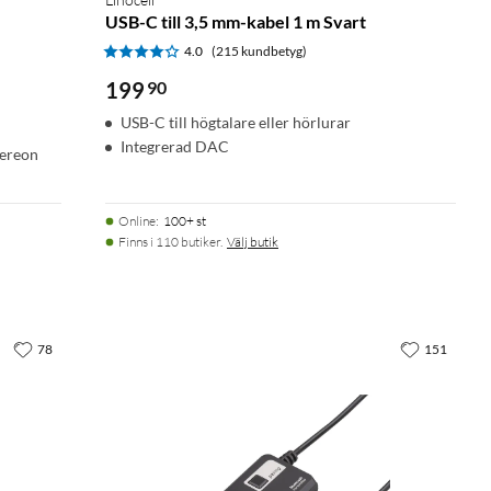
USB-C till 3,5 mm-kabel 1 m Svart
4.0
(215 kundbetyg)
199
90
USB-C till högtalare eller hörlurar
Integrerad DAC
tereon
Online
:
100+ st
Finns i 110 butiker.
Välj butik
78
151