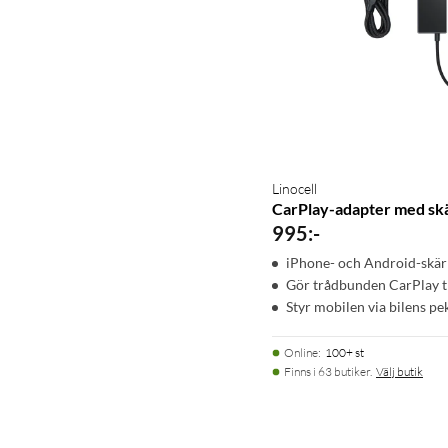
Linocell
CarPlay-adapter med sk
995
:
-
iPhone- och Android-skä
Gör trådbunden CarPlay t
Styr mobilen via bilens p
Online
:
100+ st
Finns i 63 butiker.
Välj butik