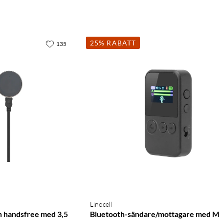
25% RABATT
135
Linocell
h handsfree med 3,5
Bluetooth-sändare/mottagare med 