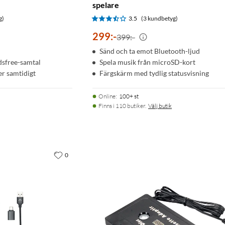
spelare
g)
3.5
(3 kundbetyg)
299
:
-
399:-
Sänd och ta emot Bluetooth-ljud
dsfree-samtal
Spela musik från microSD-kort
er samtidigt
Färgskärm med tydlig statusvisning
Online
:
100+ st
Finns i 110 butiker.
Välj butik
0