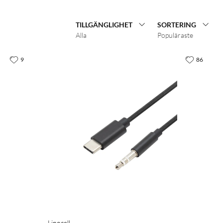
TILLGÄNGLIGHET
SORTERING
Alla
Populäraste
9
86
Linocell