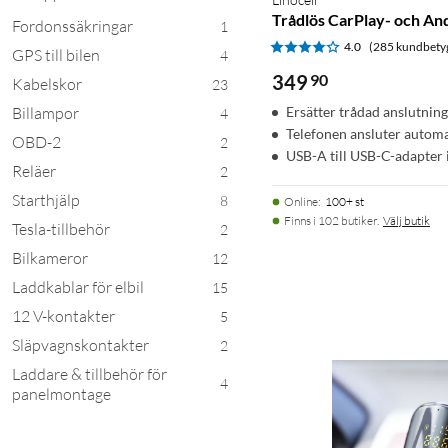
Trådlös CarPlay- och An
Fordonssäkringar
1
4.0
(285 kundbety
GPS till bilen
4
349
90
Kabelskor
23
Billampor
Ersätter trådad anslutning
4
Telefonen ansluter automa
OBD-2
2
USB-A till USB-C-adapter 
Reläer
2
Starthjälp
8
Online
:
100+ st
Finns i 102 butiker.
Välj butik
Tesla-tillbehör
2
Bilkameror
12
Laddkablar för elbil
15
12 V-kontakter
5
Släpvagnskontakter
2
Laddare & tillbehör för
4
panelmontage