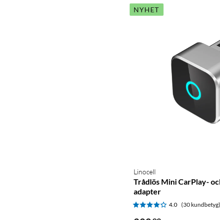
NYHET
Linocell
Trådlös Mini CarPlay- o
adapter
4.0
(30 kundbetyg