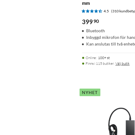
mm
4.5
(310 kundbety
399
90
Bluetooth
Inbyggd mikrofon för han
Kan anslutas till två enhet
Online
:
100+ st
Finns i 115 butiker.
Välj butik
NYHET