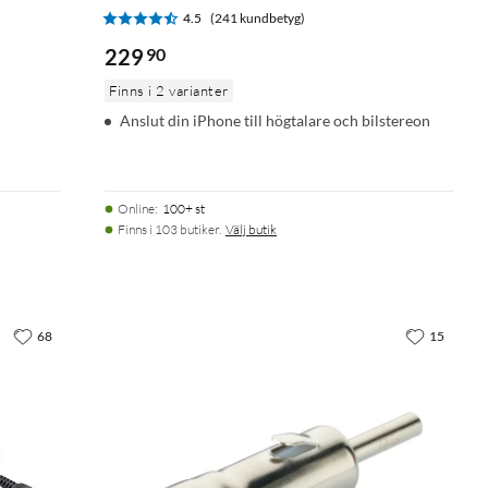
4.5
(241 kundbetyg)
229
90
Finns i 2 varianter
Anslut din iPhone till högtalare och bilstereon
Online
:
100+ st
Finns i 103 butiker.
Välj butik
68
15