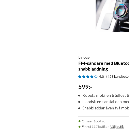
Linocell
FM-sändare med Bluetoo
snabbladdning
4.0
(453 kundbety
599
:
-
Koppla mobilen trådlöst ti
Handsfree-samtal och me
Snabbladdar även två mob
Online
:
100+ st
Finns i 117 butiker.
Välj butik