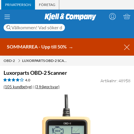
PRIVATPERSON
FÖRETAG
SOMMARREA - Upp till 50%
→
OBD-2
LUXORPARTS OBD-2 SCANNER
Luxorparts OBD-2 Scanner
4.0
Artikelnr: 48958
(105 kundbetyg)
(3 frågor/svar)
|