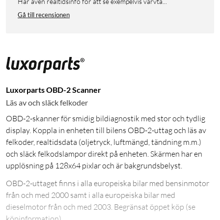
Har även realtidsinfo för att se exempelvis varvta...
Gå till recensionen
Luxorparts OBD-2 Scanner
Läs av och släck felkoder
OBD-2-skanner för smidig bildiagnostik med stor och tydlig
display. Koppla in enheten till bilens OBD-2-uttag och läs av
felkoder, realtidsdata (oljetryck, luftmängd, tändning m.m.)
och släck felkodslampor direkt på enheten. Skärmen har en
upplösning på 128x64 pixlar och är bakgrundsbelyst.
OBD-2-uttaget finns i alla europeiska bilar med bensinmotor
från och med 2000 samt i alla europeiska bilar med
dieselmotor från och med 2003. Begränsat öppet köp (se
köpinformation).