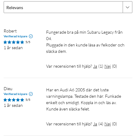
Relevans
Robert
Fungerade bra på min Subaru Legacy från 
Verifierad köpare
04.

5/5
Pluggade in den kunde läsa av felkoder och 
1 år sedan
Var recensionen till hjälp?
Ja
(
1
)
Nej
(
0
)
Dieu
Har en Audi A6 2005 där det lyste 
Verifierad köpare
varningslampa. Testade den här. Funkade 
5/5
enkelt och smidigt. Koppla in och läs av. 
1 år sedan
Kunde även släcka felet.
Var recensionen till hjälp?
Ja
(
4
)
Nej
(
0
)