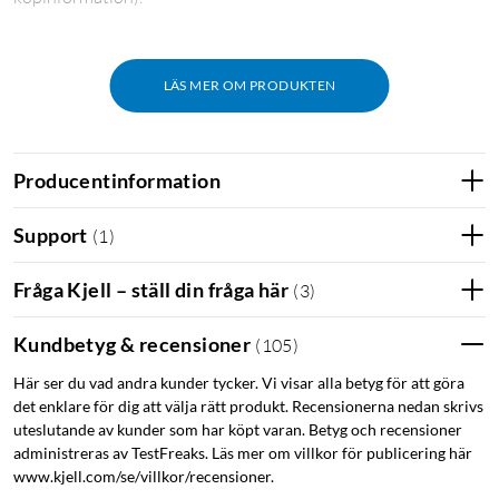
LÄS MER OM PRODUKTEN
Producentinformation
Support
(
1
)
Fråga Kjell – ställ din fråga här
(
3
)
Kundbetyg & recensioner
(
105
)
Här ser du vad andra kunder tycker. Vi visar alla betyg för att göra
det enklare för dig att välja rätt produkt. Recensionerna nedan skrivs
uteslutande av kunder som har köpt varan. Betyg och recensioner
administreras av TestFreaks. Läs mer om villkor för publicering här
www.kjell.com/se/villkor/recensioner.