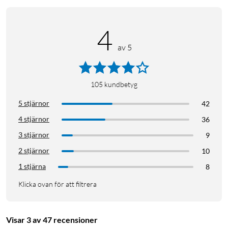
4
av 5
105
kundbetyg
5 stjärnor
42
4 stjärnor
36
3 stjärnor
9
2 stjärnor
10
1 stjärna
8
Klicka ovan för att filtrera
Visar 3 av 47 recensioner