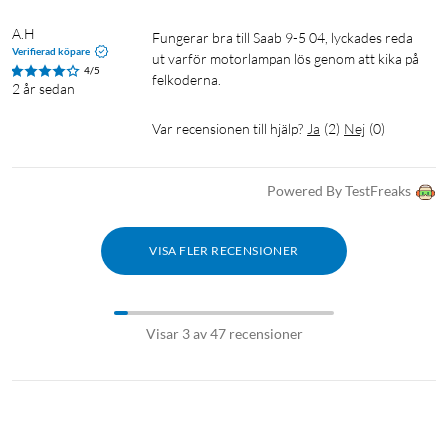
A.H
Fungerar bra till Saab 9-5 04, lyckades reda 
Verifierad köpare
ut varför motorlampan lös genom att kika på 
4/5
felkoderna.
2 år sedan
Var recensionen till hjälp?
Ja
(
2
)
Nej
(
0
)
Powered By TestFreaks
VISA FLER RECENSIONER
Visar 3 av 47 recensioner