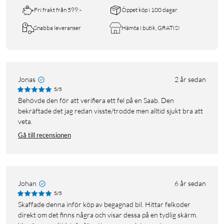
Fri frakt från 599:-
Öppet köp i 100 dagar
Snabba leveranser
Hämta i butik, GRATIS!
Jonas
2 år sedan
5/5
Behövde den för att verifiera ett fel på en Saab. Den
bekräftade det jag redan visste/trodde men alltid sjukt bra att
veta.
Gå till recensionen
Johan
6 år sedan
5/5
Skaffade denna inför köp av begagnad bil. Hittar felkoder
direkt om det finns några och visar dessa på en tydlig skärm.