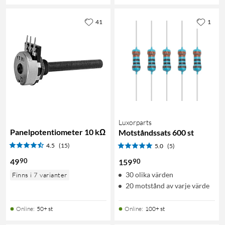
41
1
Luxorparts
Panelpotentiometer 10 kΩ
Motståndssats 600 st
4.5
(15)
5.0
(5)
90
49
90
159
30 olika värden
Finns i 7 varianter
20 motstånd av varje värde
Online
:
50+ st
Online
:
100+ st