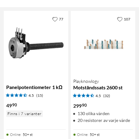
77
107
Playknowlogy
Panelpotentiometer 1 kΩ
Motståndssats 2600 st
4.5
(15)
4.5
(32)
90
49
90
299
130 olika värden
Finns i 7 varianter
20 resistorer av varje värde
Online
:
50+ st
Online
:
50+ st