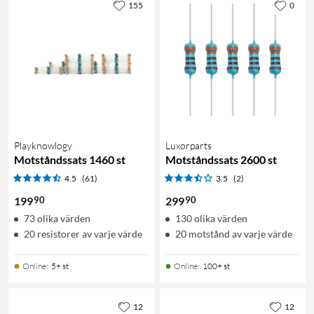
155
0
Playknowlogy
Luxorparts
Motståndssats 1460 st
Motståndssats 2600 st
4.5
(61)
3.5
(2)
90
90
199
299
73 olika värden
130 olika värden
20 resistorer av varje värde
20 motstånd av varje värde
Online
:
5+ st
Online
:
100+ st
12
12