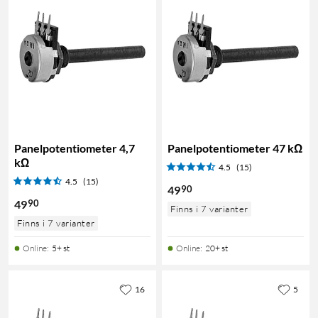
Panelpotentiometer 4,7
Panelpotentiometer 47 kΩ
kΩ
4.5
(15)
4.5
(15)
90
49
90
49
Finns i 7 varianter
Finns i 7 varianter
Online
:
5+ st
Online
:
20+ st
16
5