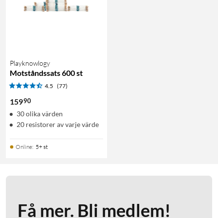
Playknowlogy
Motståndssats 600 st
4.5
(77)
90
159
30 olika värden
20 resistorer av varje värde
Online
:
5+ st
Få mer. Bli medlem!