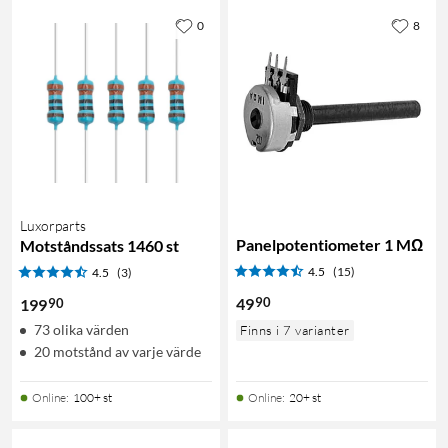
0
8
Luxorparts
Panelpotentiometer 1 MΩ
Motståndssats 1460 st
4.5
(15)
4.5
(3)
90
49
90
199
73 olika värden
Finns i 7 varianter
20 motstånd av varje värde
Online
:
100+ st
Online
:
20+ st