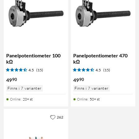
Panelpotentiometer 100
Panelpotentiometer 470
kΩ
kΩ
4.5
(15)
4.5
(15)
90
90
49
49
Finns i 7 varianter
Finns i 7 varianter
Online
:
20+ st
Online
:
50+ st
262